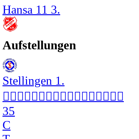
Hansa 11 3.
Aufstellungen
Stellingen 1.


35
C
T