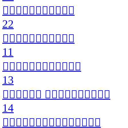


22


11


13
 

14

