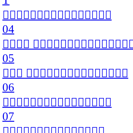


04
 

05
 

06


07

