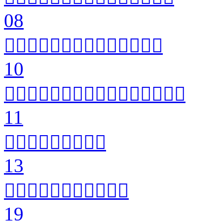
08


10


11


13


19