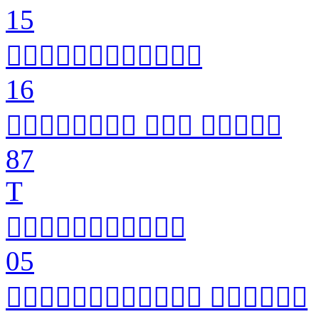
15


16

  
87
T


05

 