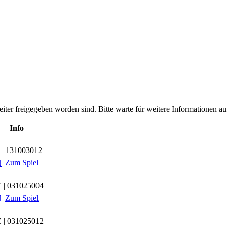
leiter freigegeben worden sind. Bitte warte für weitere Informationen auf
Info
 | 131003012
Zum Spiel

 | 031025004
Zum Spiel

 | 031025012