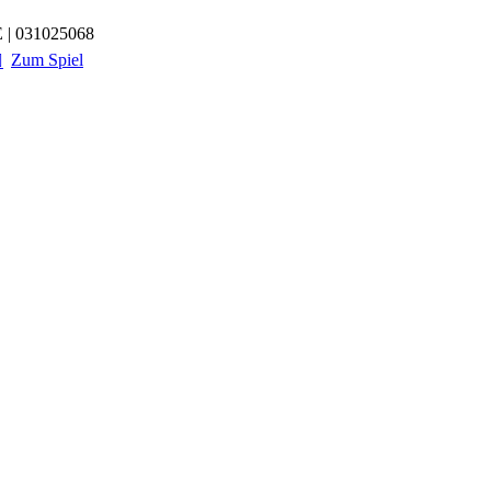
 | 031025068
Zum Spiel
