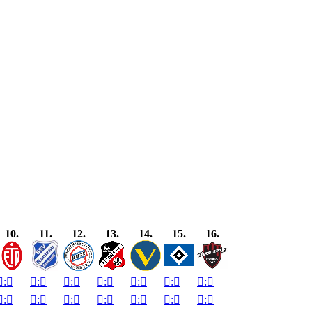
10.
11.
12.
13.
14.
15.
16.

:


:


:


:


:


:


:


:


:


:


:


:


:


:
