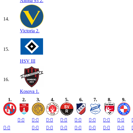
Altona 93 2.
14.
Victoria 2.
15.
HSV III
16.
Kosova 1.
1.
2.
3.
4.
5.
6.
7.
8.
9.

:


:


:


:


:


:


:


:


:


:


:


:


:


:


:


:
