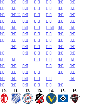

:


:


:


:


:


:


:


:


:


:


:


:


:


:


:


:

U

:


:


:


:


:


:


:


:


:


:


:


:


:


:


:


:


:


:


:


:


:


:


:


:


:


:


:


:


:


:


:


:


:


:


:


:


:


:


:


:


:


:


:


:


:


:


:


:


:


:


:


:


:


:


:


:


:


:


:


:


:


:


:


:


:


:


:


:


:


:


:


:


:


:


:

10.
11.
12.
13.
14.
15.
16.