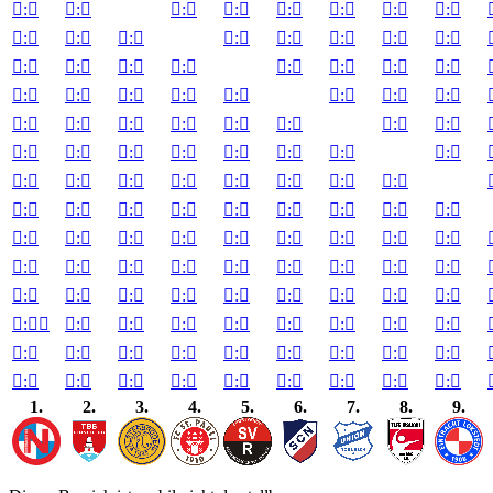

:


:


:


:


:


:


:


:


:


:


:


:


:


:


:


:


:


:


:


:


:


:


:


:


:


:


:


:


:


:


:


:


:


:


:


:


:


:


:


:


:


:


:


:


:


:


:


:


:


:


:


:


:


:


:


:


:


:


:


:


:


:


:


:


:


:


:


:


:


:


:


:


:


:


:


:


:


:


:


:


:


:


:


:


:


:


:


:


:


:


:


:


:


:


:


:


:


:


:


:


:


:


:


:


:


:


:


:


:


:


:


:


:


:


:


:


:


:


:

1.
2.
3.
4.
5.
6.
7.
8.
9.