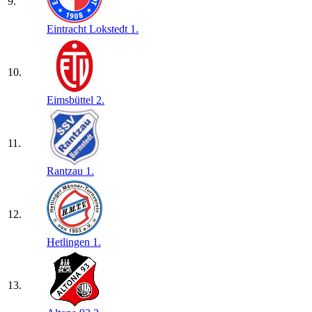
9.
Eintracht Lokstedt 1.
10.
Eimsbüttel 2.
11.
Rantzau 1.
12.
Hetlingen 1.
13.