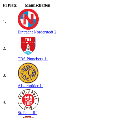
Pl.
Platz
Mannschaften
1.
Eintracht Norderstedt 2.
2.
TBS Pinneberg 1.
3.
Alsterbrüder 1.
4.
St. Pauli III