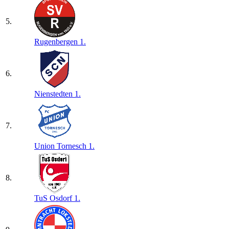
5.
Rugenbergen 1.
6.
Nienstedten 1.
7.
Union Tornesch 1.
8.
TuS Osdorf 1.