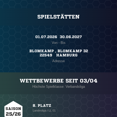
SPIELSTÄTTEN
01.07.2026 ​ 30.06.2027
Von - Bis
BLOMKAMP , BLOMKAMP 32
22549 HAMBURG
Adresse
WETTBEWERBE SEIT 03/04
Höchste Spielklasse: Verbandsliga
8. PLATZ
SAISON
Landesliga / LL 01
25/26