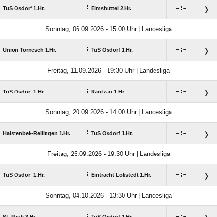
:

:

TuS Osdorf 1.Hr.
Eimsbüttel 2.Hr.
Sonntag, 06.09.2026 - 15:00 Uhr | Landesliga
:

:

Union Tornesch 1.Hr.
TuS Osdorf 1.Hr.
Freitag, 11.09.2026 - 19:30 Uhr | Landesliga
:

:

TuS Osdorf 1.Hr.
Rantzau 1.Hr.
Sonntag, 20.09.2026 - 14:00 Uhr | Landesliga
:

:

Halstenbek-Rellingen 1.Hr.
TuS Osdorf 1.Hr.
Freitag, 25.09.2026 - 19:30 Uhr | Landesliga
:

:

TuS Osdorf 1.Hr.
Eintracht Lokstedt 1.Hr.
Sonntag, 04.10.2026 - 13:30 Uhr | Landesliga
:

:

St. Pauli 3.Hr.
TuS Osdorf 1.Hr.