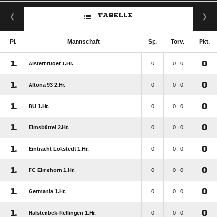
TABELLE
Pl.
Mannschaft
Sp.
Torv.
Pkt.
1.
0
Alsterbrüder 1.Hr.
0
0 : 0
1.
0
Altona 93 2.Hr.
0
0 : 0
1.
0
BU 1.Hr.
0
0 : 0
1.
0
Eimsbüttel 2.Hr.
0
0 : 0
1.
0
Eintracht Lokstedt 1.Hr.
0
0 : 0
1.
0
FC Elmshorn 1.Hr.
0
0 : 0
1.
0
Germania 1.Hr.
0
0 : 0
1.
0
Halstenbek-Rellingen 1.Hr.
0
0 : 0