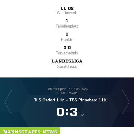
LL 02
Wettbewerb
1
Tabellenplatz
0
Punkte
0:0
Torverhältnis
LANDESLIGA
Spielklasse
Letztes Spiel: Fr, 07.08.2026
19:00 | Pokale
TuS Osdorf 1.Hr.
-
TBS Pinneberg 1.Hr.

:

MANNSCHAFTS-NEWS