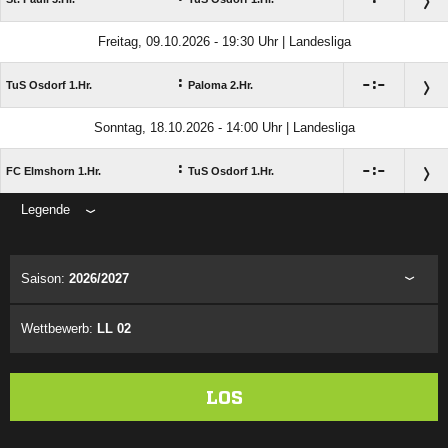
Freitag, 09.10.2026 - 19:30 Uhr | Landesliga
:

:

TuS Osdorf 1.Hr.
Paloma 2.Hr.
Sonntag, 18.10.2026 - 14:00 Uhr | Landesliga
:

:

FC Elmshorn 1.Hr.
TuS Osdorf 1.Hr.
Legende
ANZEIGE
Saison:
2026/2027
Wettbewerb:
LL 02
LOS