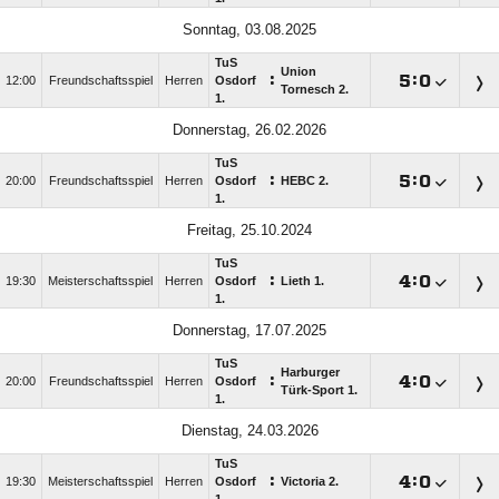
Sonntag, 03.08.2025
TuS
Union
:

:

12:00
Freundschaftsspiel
Herren
Osdorf
Tornesch 2.
1.
Donnerstag, 26.02.2026
TuS
:

:

20:00
Freundschaftsspiel
Herren
Osdorf
HEBC 2.
1.
Freitag, 25.10.2024
TuS
:

:

19:30
Meisterschaftsspiel
Herren
Osdorf
Lieth 1.
1.
Donnerstag, 17.07.2025
TuS
Harburger
:

:

20:00
Freundschaftsspiel
Herren
Osdorf
Türk-Sport 1.
1.
Dienstag, 24.03.2026
TuS
:

:

19:30
Meisterschaftsspiel
Herren
Osdorf
Victoria 2.