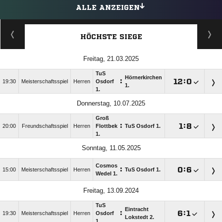
ALLE ANZEIGEN
HÖCHSTE SIEGE
Freitag, 21.03.2025
TuS
Hörnerkirchen
:

:

19:30
Meisterschaftsspiel
Herren
Osdorf
1.
1.
Donnerstag, 10.07.2025
Groß
:

:

20:00
Freundschaftsspiel
Herren
Flottbek
TuS Osdorf 1.
1.
Sonntag, 11.05.2025
Cosmos
:

:

15:00
Meisterschaftsspiel
Herren
TuS Osdorf 1.
Wedel 1.
Freitag, 13.09.2024
TuS
Eintracht
:

:

19:30
Meisterschaftsspiel
Herren
Osdorf
Lokstedt 2.
1.