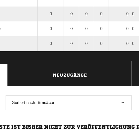
0
0
0
0
0 : 0
.
0
0
0
0
0 : 0
0
0
0
0
0 : 0
NEUZUGÄNGE
Sortiert nach:
Einsätze
STE IST BISHER NICHT ZUR VERÖFFENTLICHUNG 