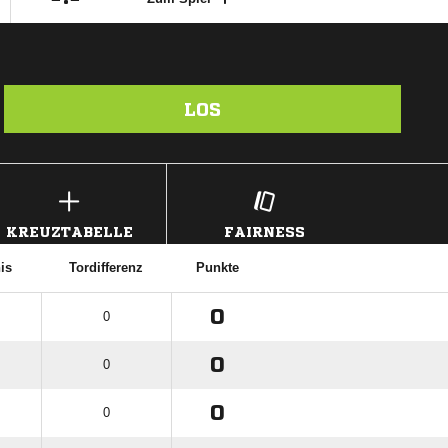
LOS
KREUZTABELLE
FAIRNESS
is
Tordifferenz
Punkte
0
0
0
0
0
0