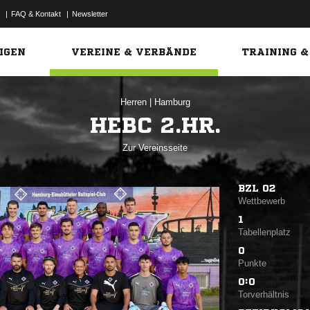
|
FAQ & Kontakt
|
Newsletter
Link
IGEN
VEREINE & VERBÄNDE
TRAINING &
Herren
|
Hamburg
HEBC 2.HR.
Zur Vereinsseite
BZL 02
Wettbewerb
1
Tabellenplatz
0
Punkte
0:0
Torverhältnis