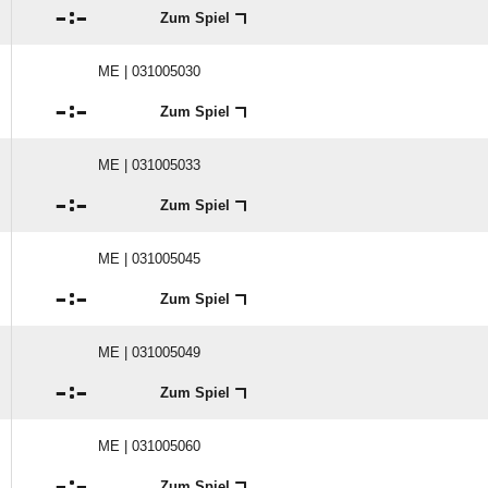

:

Zum Spiel
ME | 031005030

:

Zum Spiel
ME | 031005033

:

Zum Spiel
ME | 031005045

:

Zum Spiel
ME | 031005049

:

Zum Spiel
ME | 031005060

:

Zum Spiel