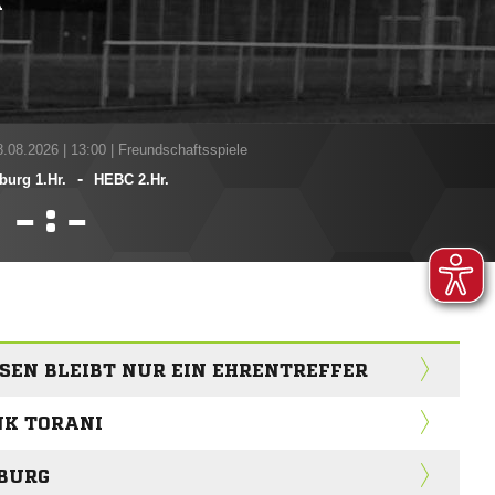
A
8.08.2026
|
13:00 | Freundschaftsspiele
-
urg 1.Hr.
HEBC 2.Hr.
:


SEN BLEIBT NUR EIN EHRENTREFFER
NK TORANI
MBURG