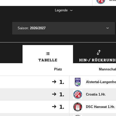
Legende
Saison:
2026/2027
TABELLE
HIN-/ RÜCKRUND
Platz
Mannschaf
1.
Alstertal-Langenho
1.
Croatia 1.Hr.
1.
DSC Hanseat 1.Hr.