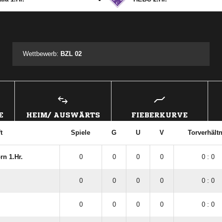
ANZEIGE
Wettbewerb:
BZL 02
E
HEIM/ AUSWÄRTS
FIEBERKURVE
t
Spiele
G
U
V
Torverhältn
rn 1.Hr.
0
0
0
0
0 : 0
0
0
0
0
0 : 0
0
0
0
0
0 : 0