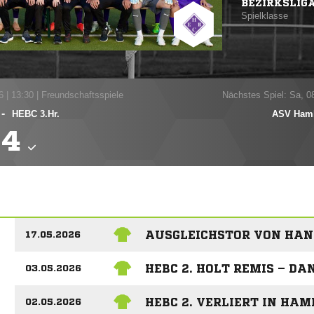
BEZIRKSLIG
Spielklasse
6
|
13:30 | Freundschaftsspiele
Nächstes Spiel: Sa, 0
-
HEBC 3.Hr.
ASV Hamb

AUSGLEICHSTOR VON HAN
17.05.2026
HEBC 2. HOLT REMIS – DA
03.05.2026
HEBC 2. VERLIERT IN HA
02.05.2026