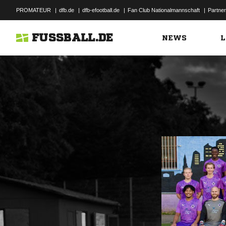
PROMATEUR
|
dfb.de
|
dfb-efootball.de
|
Fan Club Nationalmannschaft
|
Partner
FUSSBALL.DE
NEWS
L