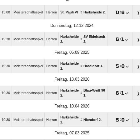
:

:

13:00
Meisterschaftsspiel
Herren
St. Pauli VI
Harksheide 2.
Donnerstag, 12.12.2024
Harksheide
SV Eidelstedt
:

:

19:30
Meisterschaftsspiel
Herren
2.
2.
Freitag, 05.09.2025
Harksheide
:

:

19:30
Meisterschaftsspiel
Herren
Haseldorf 1.
2.
Freitag, 13.03.2026
Harksheide
Blau-Weiß 96
:

:

19:30
Meisterschaftsspiel
Herren
2.
1.
Freitag, 10.04.2026
Harksheide
:

:

19:30
Meisterschaftsspiel
Herren
Niendorf 2.
2.
Freitag, 07.03.2025