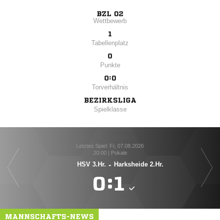
BZL 02
Wettbewerb
1
Tabellenplatz
0
Punkte
0:0
Torverhältnis
BEZIRKSLIGA
Spielklasse
Letztes Spiel: Fr, 07.08.2026
20:00 | Pokale
HSV 3.Hr.
-
Harksheide 2.Hr.

:

MANNSCHAFTS-NEWS