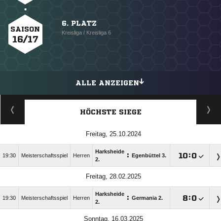
6. PLATZ
SAISON
Kreisliga / Kreisliga 6
16/17
ALLE ANZEIGEN
HÖCHSTE SIEGE
Freitag, 25.10.2024
Harksheide
:

:

19:30
Meisterschaftsspiel
Herren
Egenbüttel 3.
2.
Freitag, 28.02.2025
Harksheide
:

:

19:30
Meisterschaftsspiel
Herren
Germania 2.
2.
Sonntag, 16.03.2025