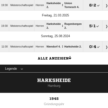
Harksheide
Union
:

:

19:30
Meisterschaftsspiel
Herren
2.
Tornesch 4.
Freitag, 21.03.2025
Harksheide
Rugenbergen
:

:

19:30
Meisterschaftsspiel
Herren
2.
2.
Sonntag, 25.08.2024
:

:

11:00
Meisterschaftsspiel
Herren
Niendorf 4.
Harksheide 2.
ALLE ANZEIGEN
Legende
HARKSHEIDE
Hamburg
1945
Gründungsjahr