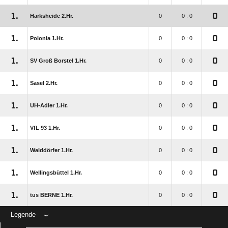
1.
0
Harksheide 2.Hr.
0
0 : 0
1.
0
Polonia 1.Hr.
0
0 : 0
1.
0
SV Groß Borstel 1.Hr.
0
0 : 0
1.
0
Sasel 2.Hr.
0
0 : 0
1.
0
UH-Adler 1.Hr.
0
0 : 0
1.
0
VfL 93 1.Hr.
0
0 : 0
1.
0
Walddörfer 1.Hr.
0
0 : 0
1.
0
Wellingsbüttel 1.Hr.
0
0 : 0
1.
0
tus BERNE 1.Hr.
0
0 : 0
Legende