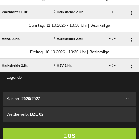
:

:

Walddörfer 1.Hr.
Harksheide 2.Hr.
Sonntag, 11.10.2026 - 13:30 Uhr | Bezirksliga
:

:

HEBC 2.Hr.
Harksheide 2.Hr.
Freitag, 16.10.2026 - 19:30 Uhr | Bezirksliga
:

:

Harksheide 2.Hr.
HSV 3.Hr.
Legende
ANZEIGE
Saison:
2026/2027
Wettbewerb:
BZL 02
LOS