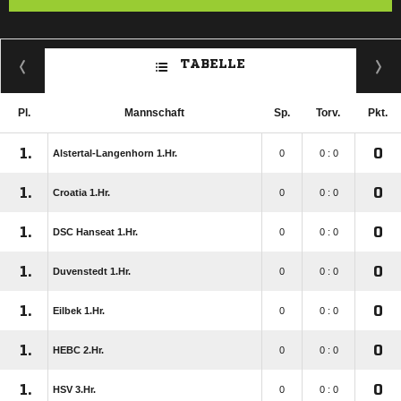
TABELLE
Pl.
Mannschaft
Sp.
Torv.
Pkt.
1.
0
Alstertal-Langenhorn 1.Hr.
0
0 : 0
1.
0
Croatia 1.Hr.
0
0 : 0
1.
0
DSC Hanseat 1.Hr.
0
0 : 0
1.
0
Duvenstedt 1.Hr.
0
0 : 0
1.
0
Eilbek 1.Hr.
0
0 : 0
1.
0
HEBC 2.Hr.
0
0 : 0
1.
0
HSV 3.Hr.
0
0 : 0