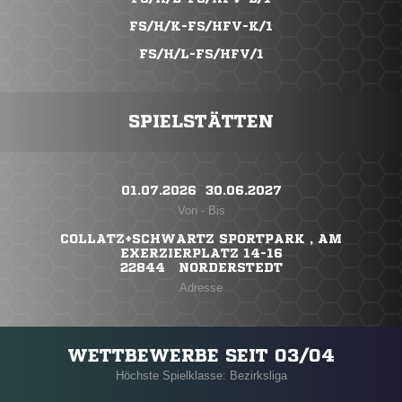
FS/H/K-FS/HFV-K/1
FS/H/L-FS/HFV/1
SPIELSTÄTTEN
01.07.2026 ​ 30.06.2027
Von - Bis
COLLATZ+SCHWARTZ SPORTPARK , AM
EXERZIERPLATZ 14-16
22844 NORDERSTEDT
Adresse
WETTBEWERBE SEIT 03/04
Höchste Spielklasse: Bezirksliga