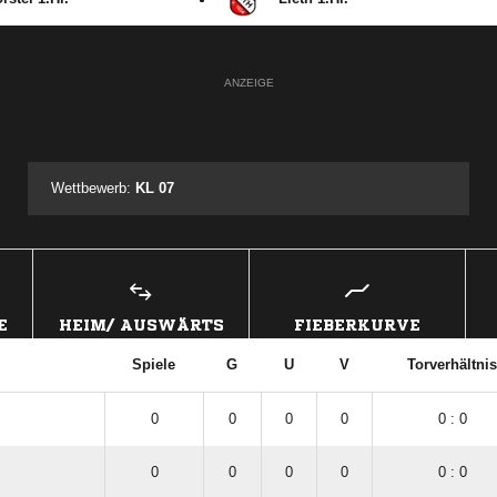
ANZEIGE
Wettbewerb:
KL 07
E
HEIM/ AUSWÄRTS
FIEBERKURVE
Spiele
G
U
V
Torverhältnis
0
0
0
0
0 : 0
0
0
0
0
0 : 0