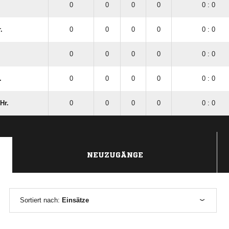
0
0
0
0
0 : 0
.
0
0
0
0
0 : 0
0
0
0
0
0 : 0
.
0
0
0
0
0 : 0
Hr.
0
0
0
0
0 : 0
NEUZUGÄNGE
Sortiert nach:
Einsätze