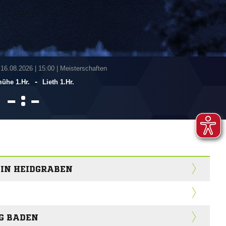
 16.08.2026
|
15:00 | Meisterschaften
-
ühe 1.Hr.
Lieth 1.Hr.
:


E IN HEIDGRABEN
RG BADEN