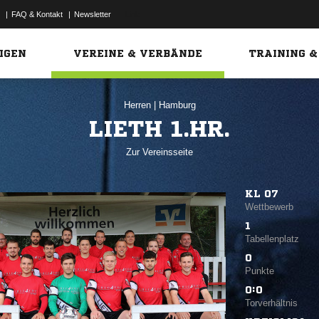
|
FAQ & Kontakt
|
Newsletter
Link
IGEN
VEREINE & VERBÄNDE
TRAINING &
Herren
|
Hamburg
LIETH 1.HR.
Zur Vereinsseite
KL 07
Wettbewerb
1
Tabellenplatz
0
Punkte
0:0
Torverhältnis