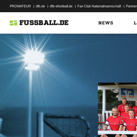
PROMATEUR
|
dfb.de
|
dfb-efootball.de
|
Fan Club Nationalmannschaft
|
Partner
FUSSBALL.DE
NEWS
L