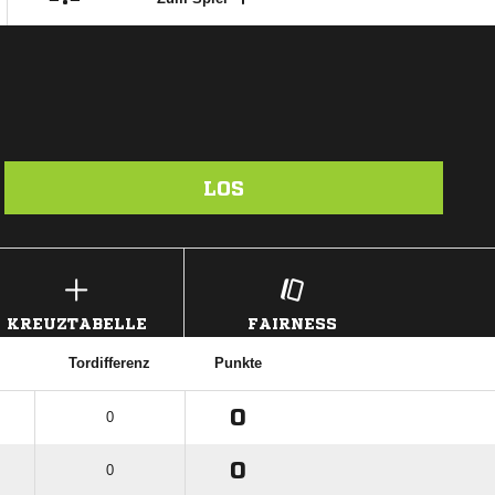
LOS
KREUZTABELLE
FAIRNESS
Tordifferenz
Punkte
0
0
0
0