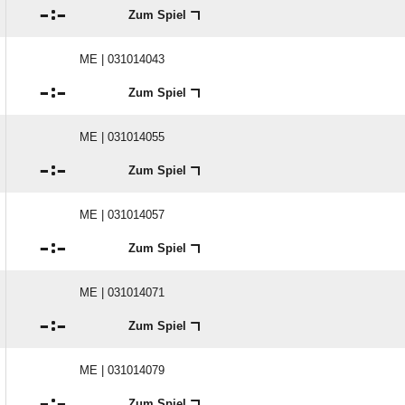

:

Zum Spiel
ME | 031014043

:

Zum Spiel
ME | 031014055

:

Zum Spiel
ME | 031014057

:

Zum Spiel
ME | 031014071

:

Zum Spiel
ME | 031014079

:

Zum Spiel