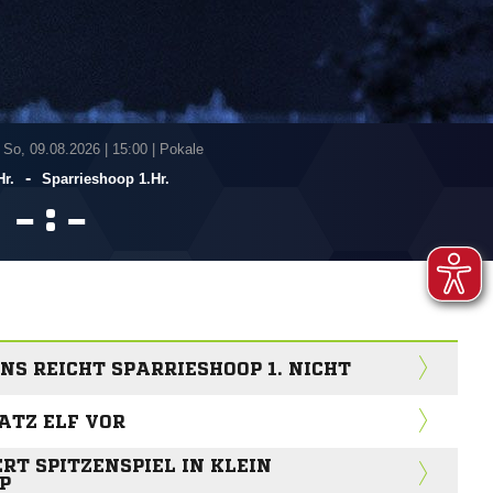
 So, 09.08.2026
|
15:00 | Pokale
-
Hr.
Sparrieshoop 1.Hr.
:


S REICHT SPARRIESHOOP 1. NICHT
ATZ ELF VOR
RT SPITZENSPIEL IN KLEIN
P