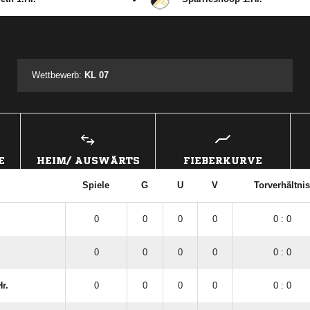
ANZEIGE
Wettbewerb:
KL 07
E
HEIM/ AUSWÄRTS
FIEBERKURVE
Spiele
G
U
V
Torverhältnis
0
0
0
0
0 : 0
0
0
0
0
0 : 0
r.
0
0
0
0
0 : 0