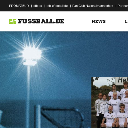
PROMATEUR
|
dfb.de
|
dfb-efootball.de
|
Fan Club Nationalmannschaft
|
Partner
FUSSBALL.DE
NEWS
L