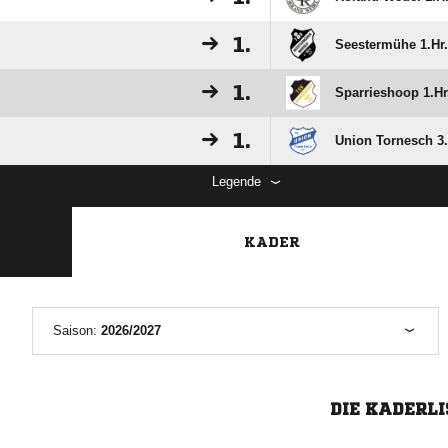
1.
Seestermühe 1.Hr.
1.
Sparrieshoop 1.Hr
1.
Union Tornesch 3.
Legende
KADER
Saison:
2026/2027
DIE KADERLI