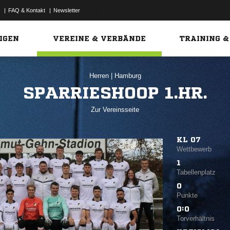
|
FAQ & Kontakt
|
Newsletter
Link
IGEN
VEREINE & VERBÄNDE
TRAINING &
Herren
|
Hamburg
SPARRIESHOOP 1.HR.
Zur Vereinsseite
KL 07
Wettbewerb
1
Tabellenplatz
0
Punkte
0:0
Torverhältnis