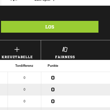
LOS
KREUZTABELLE
FAIRNESS
Tordifferenz
Punkte
0
0
0
0
0
0