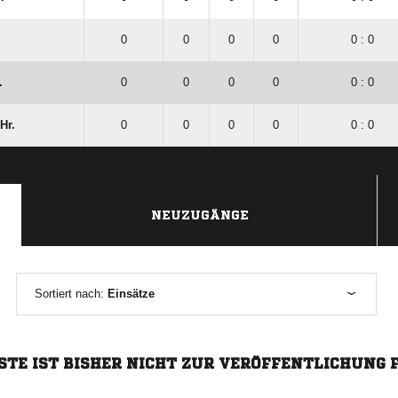
0
0
0
0
0 : 0
.
0
0
0
0
0 : 0
Hr.
0
0
0
0
0 : 0
NEUZUGÄNGE
Sortiert nach:
Einsätze
STE IST BISHER NICHT ZUR VERÖFFENTLICHUNG 