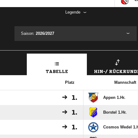
Legende
Saison:
2026/2027
TABELLE
HIN-/ RÜCKRUND
Platz
Mannschaft
1.
Appen 1.Hr.
1.
Borstel 1.Hr.
1.
Cosmos Wedel 1.H