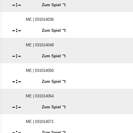

:

Zum Spiel
ME | 031014036

:

Zum Spiel
ME | 031014048

:

Zum Spiel
ME | 031014050

:

Zum Spiel
ME | 031014064

:

Zum Spiel
ME | 031014071

:

Zum Spiel