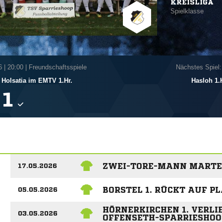
KREISLIGA
Spielklasse
6
|
20:00 | Freundschaftsspiele
Nächstes Spiel:
Holsatia im EMTV 1.Hr.
Hasloh 1.

ZWEI-TORE-MANN MARTEN
17.05.2026
BORSTEL 1. RÜCKT AUF PL
05.05.2026
HÖRNERKIRCHEN 1. VERLIE
03.05.2026
OFFENSETH-SPARRIESHOO