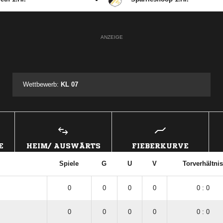
ANZEIGE
Wettbewerb:
KL 07
E
HEIM/ AUSWÄRTS
FIEBERKURVE
Spiele
G
U
V
Torverhältnis
0
0
0
0
0 : 0
0
0
0
0
0 : 0