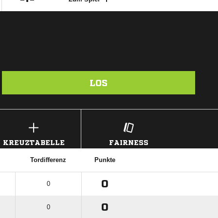
LOS
KREUZTABELLE
FAIRNESS
Tordifferenz
Punkte
0
0
0
0