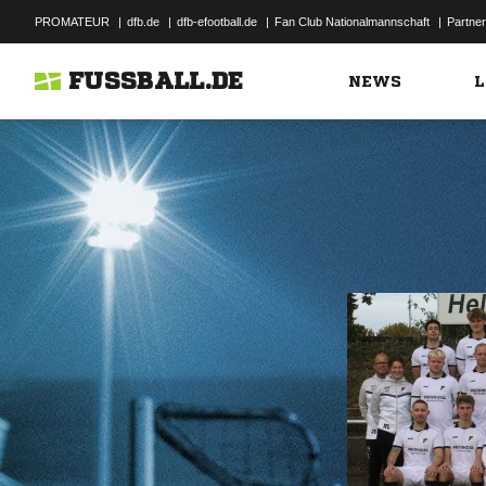
PROMATEUR
|
dfb.de
|
dfb-efootball.de
|
Fan Club Nationalmannschaft
|
Partner
FUSSBALL.DE
NEWS
L