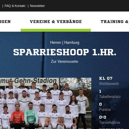
|
FAQ & Kontakt
|
Newsletter
Link
IGEN
VEREINE & VERBÄNDE
TRAINING &
Herren
|
Hamburg
SPARRIESHOOP 1.HR.
Zur Vereinsseite
KL 07
Wettbewerb
1
Tabellenplatz
0
Punkte
0:0
Torverhältnis