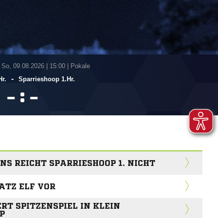
 So, 09.08.2026
|
15:00 | Pokale
-
Hr.
Sparrieshoop 1.Hr.
:


S REICHT SPARRIESHOOP 1. NICHT
ATZ ELF VOR
RT SPITZENSPIEL IN KLEIN
P