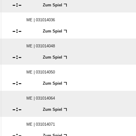

:

Zum Spiel
ME | 031014036

:

Zum Spiel
ME | 031014048

:

Zum Spiel
ME | 031014050

:

Zum Spiel
ME | 031014064

:

Zum Spiel
ME | 031014071

:

Zum Spiel