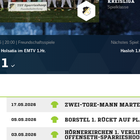
KREISLIGA
Spielklasse
6
|
20:00 | Freundschaftsspiele
Nächstes Spiel:
Holsatia im EMTV 1.Hr.
Hasloh 1.

ZWEI-TORE-MANN MARTEN
17.05.2026
BORSTEL 1. RÜCKT AUF PL
05.05.2026
HÖRNERKIRCHEN 1. VERLIE
03.05.2026
OFFENSETH-SPARRIESHOO