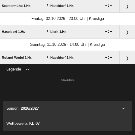
:

:

Seestermühe 1.Hr.
Haseldorf 1.Hr.
Freitag, 02.10.2026 - 20:00 Uhr | Kreisliga
:

:

Haseldorf 1.Hr.
Lieth 1.Hr.
Sonntag, 11.10.2026 - 14:00 Uhr | Kreisliga
:

:

Roland Wedel 1.Hr.
Haseldorf 1.Hr.
Legende
ANZEIGE
Saison:
2026/2027
Wettbewerb:
KL 07