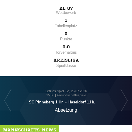
KL 07
Wettbewerb
1
Tabellenplatz
0
Punkte
0:0
Torverhältnis
KREISLIGA
Spielklasse
Letztes Spiel: So, 26.07.2026
15:00 | Freundschaftsspiele
SC Pinneberg 1.Hr.
-
Haseldorf 1.Hr.
Absetzung
MANNSCHAFTS-NEWS