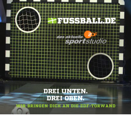
DREI UNTEN.
DREI OBEN.
WIR BRINGEN DICH AN DIE ZDF-TORWAND