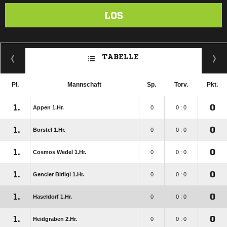
LOS
TABELLE
Pl.
Mannschaft
Sp.
Torv.
Pkt.
1.
0
Appen 1.Hr.
0
0 : 0
1.
0
Borstel 1.Hr.
0
0 : 0
1.
0
Cosmos Wedel 1.Hr.
0
0 : 0
1.
0
Gencler Birligi 1.Hr.
0
0 : 0
1.
0
Haseldorf 1.Hr.
0
0 : 0
1.
0
Heidgraben 2.Hr.
0
0 : 0