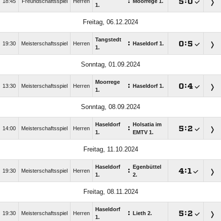
:

:

18:45
Freundschaftsspiel
Herren
Moorrege 1.
1.
Freitag, 06.12.2024
Tangstedt
:

:

19:30
Meisterschaftsspiel
Herren
Haseldorf 1.
1.
Sonntag, 01.09.2024
Moorrege
:

:

13:30
Meisterschaftsspiel
Herren
Haseldorf 1.
1.
Sonntag, 08.09.2024
Haseldorf
Holsatia im
:

:

14:00
Meisterschaftsspiel
Herren
1.
EMTV 1.
Freitag, 11.10.2024
Haseldorf
Egenbüttel
:

:

19:30
Meisterschaftsspiel
Herren
1.
2.
Freitag, 08.11.2024
Haseldorf
:

:

19:30
Meisterschaftsspiel
Herren
Lieth 2.
1.