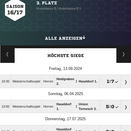
3. PLATZ
SAISON
Kreisklasse B / Kreisklasse B 5
16/17
ALLE ANZEIGEN
HÖCHSTE SIEGE
Freitag, 13.09.2024
Heidgraben
:

:

19:30
Meisterschaftsspiel
Herren
Haseldorf 1.
2.
Sonntag, 06.04.2025
Haseldorf
Union
:

:

13:00
Meisterschaftsspiel
Herren
1.
Tornesch 3.
Donnerstag, 17.07.2025
Haseldorf