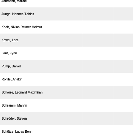
 
  
   
 
 
 
 
  
 
 
  