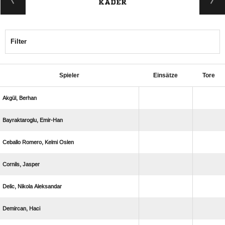
KADER
Filter
Spieler
Einsätze
Tore
 
 
   
 
  
 