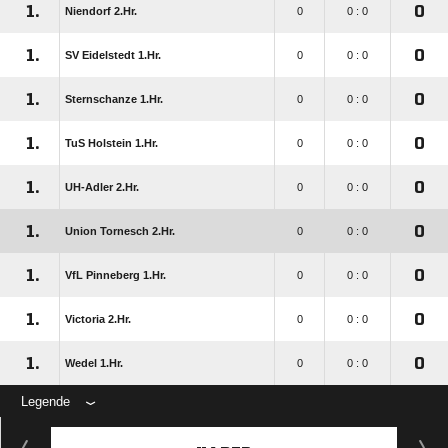
1.
0
Niendorf 2.Hr.
0
0 : 0
1.
0
SV Eidelstedt 1.Hr.
0
0 : 0
1.
0
Sternschanze 1.Hr.
0
0 : 0
1.
0
TuS Holstein 1.Hr.
0
0 : 0
1.
0
UH-Adler 2.Hr.
0
0 : 0
1.
0
Union Tornesch 2.Hr.
0
0 : 0
1.
0
VfL Pinneberg 1.Hr.
0
0 : 0
1.
0
Victoria 2.Hr.
0
0 : 0
1.
0
Wedel 1.Hr.
0
0 : 0
Legende