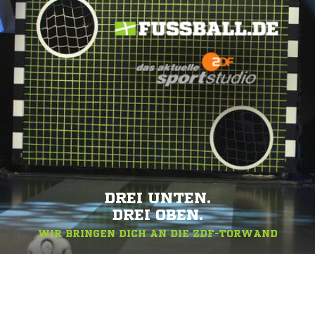
DREI UNTEN.
DREI OBEN.
WIR BRINGEN DICH AN DIE ZDF-TORWAND