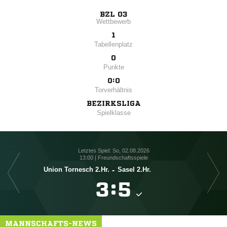
BZL 03
Wettbewerb
1
Tabellenplatz
0
Punkte
0:0
Torverhältnis
BEZIRKSLIGA
Spielklasse
Letztes Spiel: So, 02.08.2026
13:00 | Freundschaftsspiele
Union Tornesch 2.Hr.
-
Sasel 2.Hr.

:

MANNSCHAFTS-NEWS