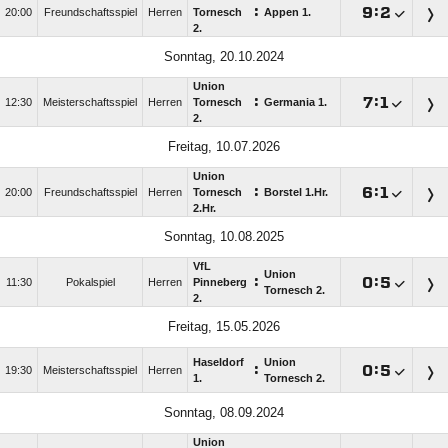
:

:

20:00
Freundschaftsspiel
Herren
Tornesch
Appen 1.
2.
Sonntag, 20.10.2024
Union
:

:

12:30
Meisterschaftsspiel
Herren
Tornesch
Germania 1.
2.
Freitag, 10.07.2026
Union
:

:

20:00
Freundschaftsspiel
Herren
Tornesch
Borstel 1.Hr.
2.Hr.
Sonntag, 10.08.2025
VfL
Union
:

:

11:30
Pokalspiel
Herren
Pinneberg
Tornesch 2.
2.
Freitag, 15.05.2026
Haseldorf
Union
:

:

19:30
Meisterschaftsspiel
Herren
1.
Tornesch 2.
Sonntag, 08.09.2024
Union