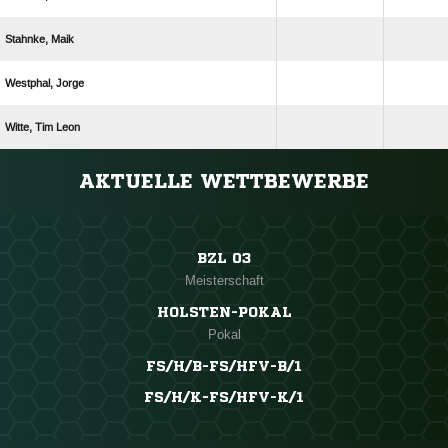
 
 
  
ANZEIGE
AKTUELLE WETTBEWERBE
BZL 03
Meisterschaft
HOLSTEN-POKAL
Pokal
FS/H/B-FS/HFV-B/1
FS/H/K-FS/HFV-K/1