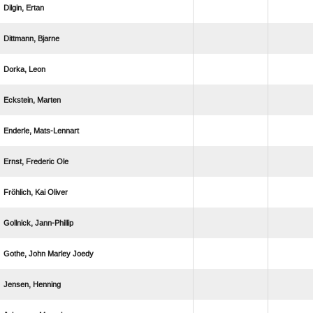
 
 
 
 
 
  
  
 
   
 