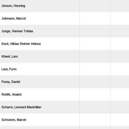
 
 
  
   
 
 
 
 
  
 