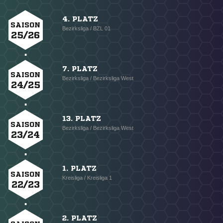
4. PLATZ
SAISON
Bezirksliga / BZL 01
25/26
7. PLATZ
SAISON
Bezirksliga / Bezirksliga West
24/25
13. PLATZ
SAISON
Bezirksliga / Bezirksliga West
23/24
1. PLATZ
SAISON
Kreisliga / Kreisliga 1
22/23
2. PLATZ