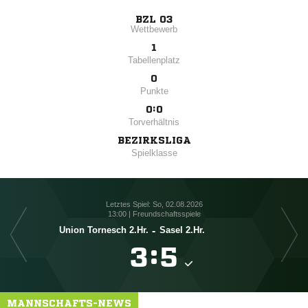
BZL 03
Wettbewerb
1
Tabellenplatz
0
Punkte
0:0
Torverhältnis
BEZIRKSLIGA
Spielklasse
Letztes Spiel: So, 02.08.2026
13:00 | Freundschaftsspiele
Union Tornesch 2.Hr.
-
Sasel 2.Hr.

:

MANNSCHAFTS-NEWS