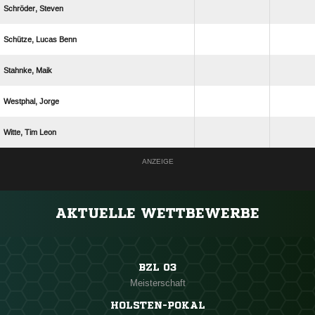
 
  
 
 
  
ANZEIGE
AKTUELLE WETTBEWERBE
BZL 03
Meisterschaft
HOLSTEN-POKAL