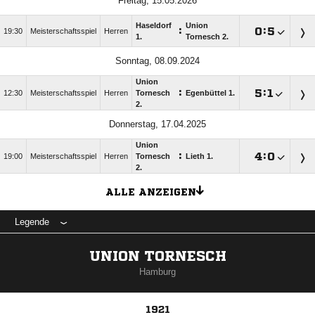
Freitag, 15.05.2026
Haseldorf
Union
:

:

19:30
Meisterschaftsspiel
Herren
1.
Tornesch 2.
Sonntag, 08.09.2024
Union
:

:

12:30
Meisterschaftsspiel
Herren
Tornesch
Egenbüttel 1.
2.
Donnerstag, 17.04.2025
Union
:

:

19:00
Meisterschaftsspiel
Herren
Tornesch
Lieth 1.
2.
ALLE ANZEIGEN
Legende
UNION TORNESCH
Hamburg
1921