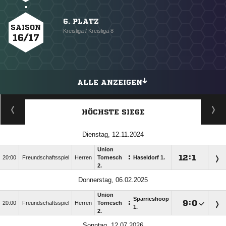
6. PLATZ
SAISON
Kreisliga / Kreisliga 8
16/17
ALLE ANZEIGEN
HÖCHSTE SIEGE
Dienstag, 12.11.2024
Union
:

:

20:00
Freundschaftsspiel
Herren
Tornesch
Haseldorf 1.
2.
Donnerstag, 06.02.2025
Union
Sparrieshoop
:

:

20:00
Freundschaftsspiel
Herren
Tornesch
1.
2.
Sonntag, 12.07.2026