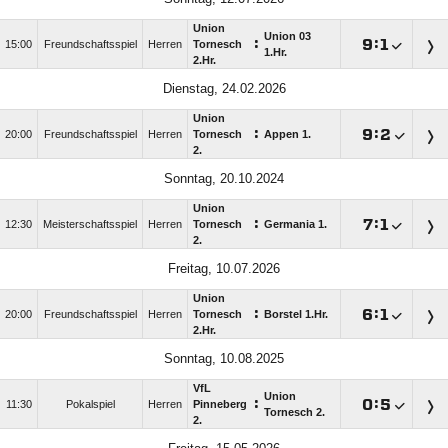
Union
Union 03
:

:

15:00
Freundschaftsspiel
Herren
Tornesch
1.Hr.
2.Hr.
Dienstag, 24.02.2026
Union
:

:

20:00
Freundschaftsspiel
Herren
Tornesch
Appen 1.
2.
Sonntag, 20.10.2024
Union
:

:

12:30
Meisterschaftsspiel
Herren
Tornesch
Germania 1.
2.
Freitag, 10.07.2026
Union
:

:

20:00
Freundschaftsspiel
Herren
Tornesch
Borstel 1.Hr.
2.Hr.
Sonntag, 10.08.2025
VfL
Union
:

:

11:30
Pokalspiel
Herren
Pinneberg
Tornesch 2.
2.