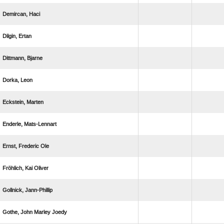
 
 
 
 
 
 
  
  
 
   