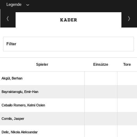
Legende
KADER
Filter
Spieler
Einsätze
Tore
 
 
   
 
  