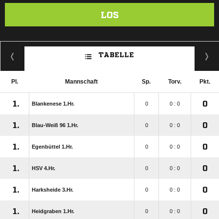
LOS
TABELLE
Pl.
Mannschaft
Sp.
Torv.
Pkt.
1.
0
Blankenese 1.Hr.
0
0 : 0
1.
0
Blau-Weiß 96 1.Hr.
0
0 : 0
1.
0
Egenbüttel 1.Hr.
0
0 : 0
1.
0
HSV 4.Hr.
0
0 : 0
1.
0
Harksheide 3.Hr.
0
0 : 0
1.
0
Heidgraben 1.Hr.
0
0 : 0