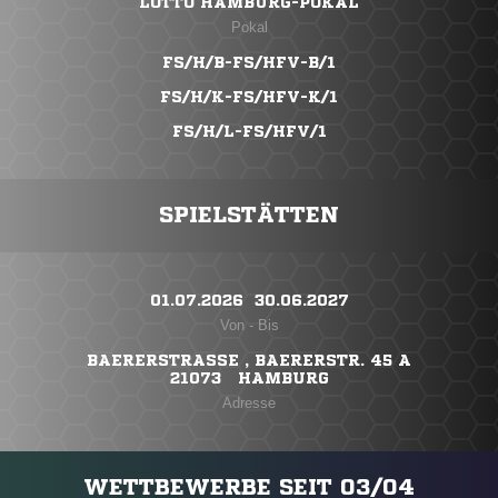
LOTTO HAMBURG-POKAL
Pokal
FS/H/B-FS/HFV-B/1
FS/H/K-FS/HFV-K/1
FS/H/L-FS/HFV/1
SPIELSTÄTTEN
01.07.2026 ​ 30.06.2027
Von - Bis
BAERERSTRASSE , BAERERSTR. 45 A
21073 HAMBURG
Adresse
WETTBEWERBE SEIT 03/04