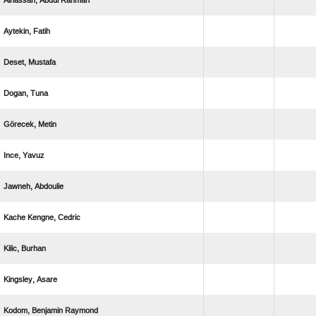
  
 
 
 
 
 
 
  
 
 
  