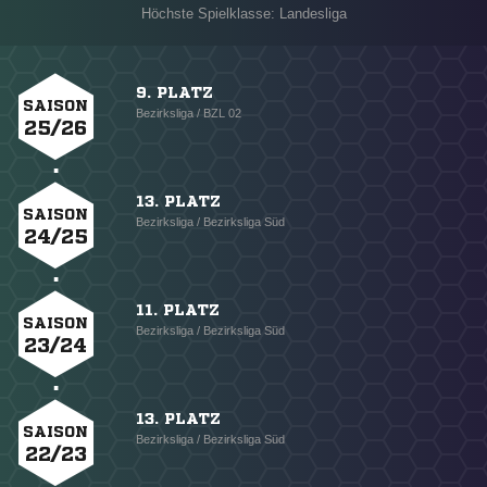
Höchste Spielklasse: Landesliga
9. PLATZ
SAISON
Bezirksliga / BZL 02
25/26
13. PLATZ
SAISON
Bezirksliga / Bezirksliga Süd
24/25
11. PLATZ
SAISON
Bezirksliga / Bezirksliga Süd
23/24
13. PLATZ
SAISON
Bezirksliga / Bezirksliga Süd
22/23