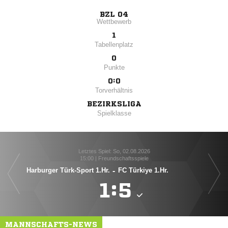
BZL 04
Wettbewerb
1
Tabellenplatz
0
Punkte
0:0
Torverhältnis
BEZIRKSLIGA
Spielklasse
Letztes Spiel: So, 02.08.2026
15:00 | Freundschaftsspiele
Harburger Türk-Sport 1.Hr.
-
FC Türkiye 1.Hr.

:

MANNSCHAFTS-NEWS