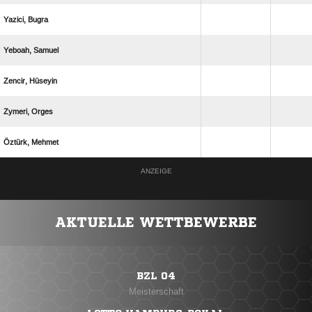
 
 
 
 
 
ANZEIGE
AKTUELLE WETTBEWERBE
BZL 04
Meisterschaft