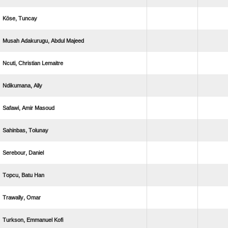
 
   
  
 
  
 
 
  
 
  