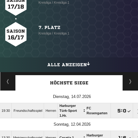
SAISON
Kreisliga / Kreisliga 1
17/18
7. PLATZ
SAISON
Kreisliga / Kreisliga 1
16/17
ALLE ANZEIGEN
HÖCHSTE SIEGE
Dienstag, 14.07.2026
Harburger
FC
:

:

19:30
Freundschaftsspiel
Herren
Türk-Sport
Rosengarten
1.Hr.
Sonntag, 12.04.2026
Harburger
:

:

13:30
Meisterschaftsspiel
Herren
Croatia 1.