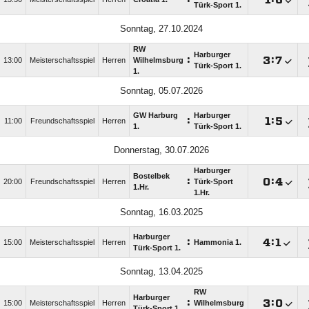
Türk-Sport 1.
Sonntag, 27.10.2024
RW
Harburger
:

:

13:00
Meisterschaftsspiel
Herren
Wilhelmsburg
Türk-Sport 1.
1.
Sonntag, 05.07.2026
GW Harburg
Harburger
:

:

11:00
Freundschaftsspiel
Herren
1.
Türk-Sport 1.
Donnerstag, 30.07.2026
Harburger
Bostelbek
:

:

20:00
Freundschaftsspiel
Herren
Türk-Sport
1.Hr.
1.Hr.
Sonntag, 16.03.2025
Harburger
:

:

15:00
Meisterschaftsspiel
Herren
Hammonia 1.
Türk-Sport 1.
Sonntag, 13.04.2025
RW
Harburger
:

:

15:00
Meisterschaftsspiel
Herren
Wilhelmsburg
Türk-Sport 1.