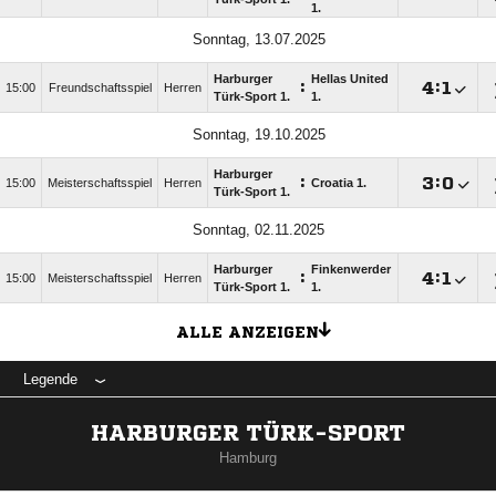
1.
Sonntag, 13.07.2025
Harburger
Hellas United
:

:

15:00
Freundschaftsspiel
Herren
Türk-Sport 1.
1.
Sonntag, 19.10.2025
Harburger
:

:

15:00
Meisterschaftsspiel
Herren
Croatia 1.
Türk-Sport 1.
Sonntag, 02.11.2025
Harburger
Finkenwerder
:

:

15:00
Meisterschaftsspiel
Herren
Türk-Sport 1.
1.
ALLE ANZEIGEN
Legende
HARBURGER TÜRK-SPORT
Hamburg