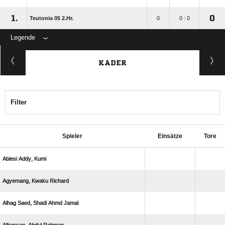
1.
0
Teutonia 05 2.Hr.
0
0 : 0
Legende
KADER
Filter
Spieler
Einsätze
Tore
  
  
    