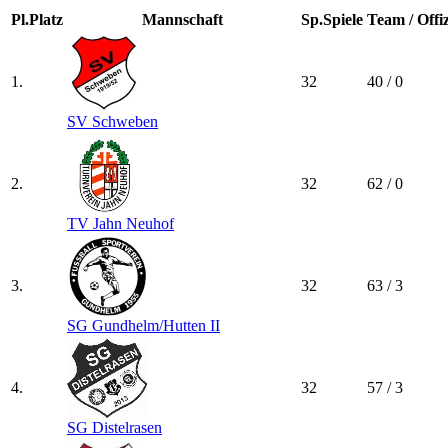
Pl.
Platz
Mannschaft
Sp.
Spiele
Team / Offiz
1.
32
40 / 0
SV Schweben
2.
32
62 / 0
TV Jahn Neuhof
3.
32
63 / 3
SG Gundhelm/​Hutten II
4.
32
57 / 3
SG Distelrasen