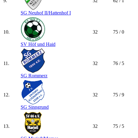
9.
32
62 / 1
SG Neuhof II/​Hattenhof I
10.
32
75 / 0
SV Höf und Haid
11.
32
76 / 5
SG Rommerz
12.
32
75 / 9
SG Sinngrund
13.
32
75 / 5