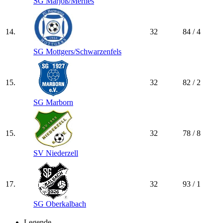
SG Marjoß/​Mernes
14.
32
84 / 4
SG Mottgers/​Schwarzenfels
15.
32
82 / 2
SG Marborn
15.
32
78 / 8
SV Niederzell
17.
32
93 / 1
SG Oberkalbach
Legende