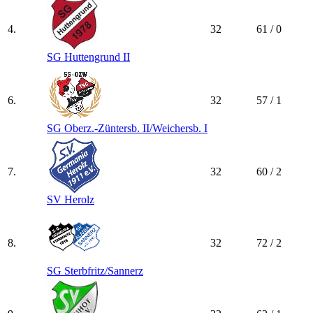
4.
32
61 / 0
SG Huttengrund II
6.
32
57 / 1
SG Oberz.-Züntersb. II/​Weichersb. I
7.
32
60 / 2
SV Herolz
8.
32
72 / 2
SG Sterbfritz/​Sannerz