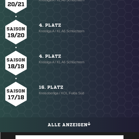
Kreisliga A / KL A6 Schlüchtern
20/21
4. PLATZ
SAISON
Kreisliga A / KL A6 Schlüchtern
19/20
4. PLATZ
SAISON
Kreisliga A / KL A6 Schlüchtern
18/19
16. PLATZ
SAISON
Kreisoberliga / KOL Fulda Süd
17/18
ALLE ANZEIGEN