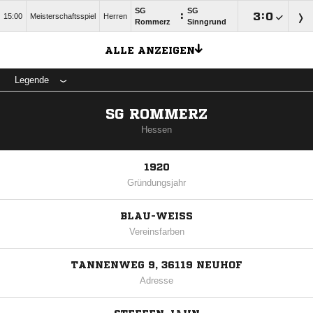
SG
SG
:

:

15:00
Meisterschaftsspiel
Herren
Rommerz
Sinngrund
ALLE ANZEIGEN
Legende
SG ROMMERZ
Hessen
1920
Gründungsjahr
BLAU-WEISS
Vereinsfarben
TANNENWEG 9, 36119 NEUHOF
Adresse