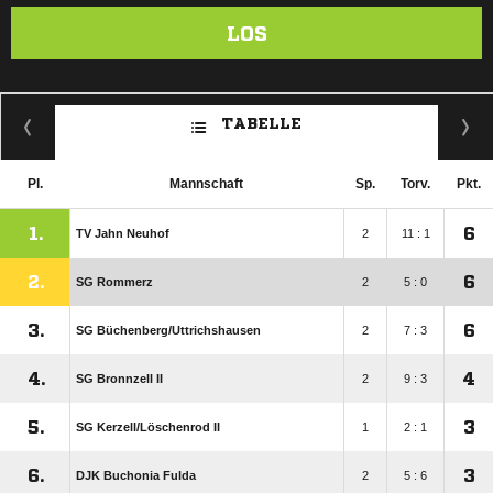
LOS
TABELLE
Pl.
Mannschaft
Sp.
Torv.
Pkt.
1.
6
TV Jahn Neuhof
2
11 : 1
2.
6
SG Rommerz
2
5 : 0
3.
6
SG Büchenberg/​Uttrichshausen
2
7 : 3
4.
4
SG Bronnzell II
2
9 : 3
5.
3
SG Kerzell/​Löschenrod II
1
2 : 1
6.
3
DJK Buchonia Fulda
2
5 : 6