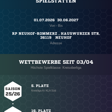
SPIELSTÄTTEN
01.07.2026 ​ 30.06.2027
Von - Bis
RP NEUHOF-ROMMERZ , HAUSWURZER STR.
36119 NEUHOF
Adresse
WETTBEWERBE SEIT 03/04
Höchste Spielklasse: Kreisoberliga
5. PLATZ
SAISON
Kreisliga A / KLA Süd
25/26
16. PLATZ