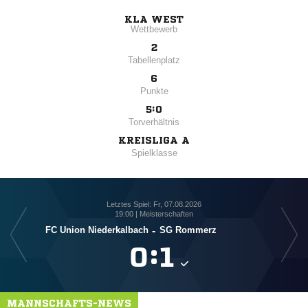
KLA WEST
Wettbewerb
2
Tabellenplatz
6
Punkte
5:0
Torverhältnis
KREISLIGA A
Spielklasse
Letztes Spiel: Fr, 07.08.2026
19:00 | Meisterschaften
FC Union Niederkalbach
-
SG Rommerz

:

MANNSCHAFTS-NEWS