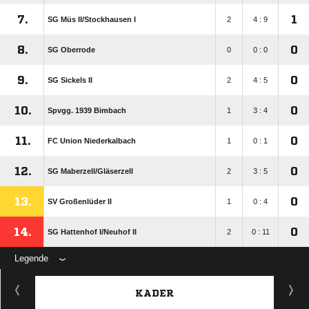
7.
1
SG Müs II/​Stockhausen I
2
4 : 9
8.
0
SG Oberrode
0
0 : 0
9.
0
SG Sickels II
2
4 : 5
10.
0
Spvgg. 1939 Bimbach
1
3 : 4
11.
0
FC Union Niederkalbach
1
0 : 1
12.
0
SG Maberzell/​Gläserzell
2
3 : 5
13.
0
SV Großenlüder II
1
0 : 4
14.
0
SG Hattenhof I/​Neuhof II
2
0 : 11
Legende
KADER