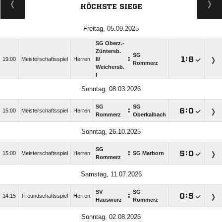
HÖCHSTE SIEGE
Freitag, 05.09.2025
SG Oberz.-
Züntersb.
SG
:

:

19:00
Meisterschaftsspiel
Herren
II/​
Rommerz
Weichersb.
I
Sonntag, 08.03.2026
SG
SG
:

:

15:00
Meisterschaftsspiel
Herren
Rommerz
Oberkalbach
Sonntag, 26.10.2025
SG
:

:

15:00
Meisterschaftsspiel
Herren
SG Marborn
Rommerz
Samstag, 11.07.2026
SV
SG
:

:

14:15
Freundschaftsspiel
Herren
Hauswurz
Rommerz
Sonntag, 02.08.2026