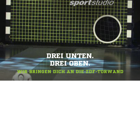
DREI UNTEN.
DREI OBEN.
WIR BRINGEN DICH AN DIE ZDF-TORWAND