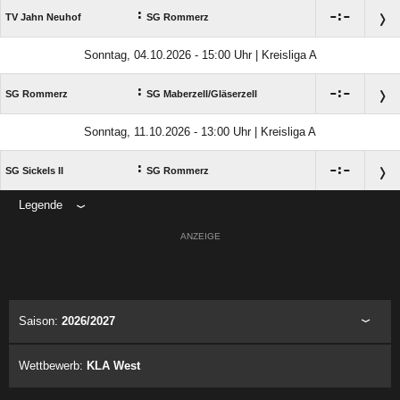
:

:

TV Jahn Neuhof
SG Rommerz
Sonntag, 04.10.2026 - 15:00 Uhr | Kreisliga A
:

:

SG Rommerz
SG Maberzell/​Gläserzell
Sonntag, 11.10.2026 - 13:00 Uhr | Kreisliga A
:

:

SG Sickels II
SG Rommerz
Legende
ANZEIGE
Saison:
2026/2027
Wettbewerb:
KLA West