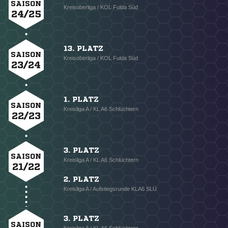
SAISON
Kreisoberliga / KOL Fulda Süd
24/25
13. PLATZ
SAISON
Kreisoberliga / KOL Fulda Süd
23/24
1. PLATZ
SAISON
Kreisliga A / KL A6 Schlüchtern
22/23
3. PLATZ
SAISON
Kreisliga A / KL A6 Schlüchtern
21/22
2. PLATZ
Kreisliga A / Aufstiegsrunde KLA6 SLÜ
3. PLATZ
SAISON