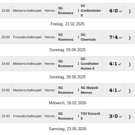
SV
SG
:

:

15:00
Meisterschaftsspiel
Herren
Großenlüder
Rommerz
II
Freitag, 21.02.2025
SG
SG
:

:

20:00
Freundschaftsspiel
Herren
Rommerz
Oberrode
Sonntag, 03.08.2025
SG
SG
:

:

14:00
Meisterschaftsspiel
Herren
Gundhelm/​
Rommerz
Hutten II
Sonntag, 28.09.2025
SG
SG Marjoß/​
:

:

15:00
Meisterschaftsspiel
Herren
Rommerz
Mernes
Mittwoch, 18.02.2026
SG
TSV Künzell
:

:

19:30
Freundschaftsspiel
Herren
Rommerz
II
Samstag, 23.05.2026