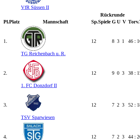
VfR Süssen II
Rückrunde
Pl.
Platz
Mannschaft
Sp.
Spiele
G
U
V
Torv.
1.
12
8
3
1
46 : 1
TG Reichenbach u. R.
2.
12
9
0
3
38 : 1
1. FC Donzdorf II
3.
12
7
2
3
52 : 1
TSV Sparwiesen
4.
12
7
2
3
44 : 2