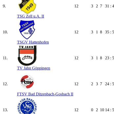
9.
12
3
2
7
31 : 
TSG Zell u.A. II
10.
12
3
1
8
35 : 
TSGV Hattenhofen
11.
12
3
1
8
23 : 
TV Jahn Göppingen
12.
12
2
3
7
24 : 
FTSV Bad Ditzenbach-Gosbach II
13.
12
0
2
10
14 : 