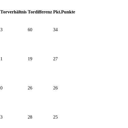
.
Torverhältnis
Tordifferenz
Pkt.
Punkte
13
60
34
21
19
27
20
26
26
33
28
25