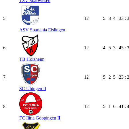
TSV Sparwiesen
5.
12
5
3
4
33 : 
ASV Spartania Eislingen
6.
12
4
5
3
45 : 
TB Holzheim
7.
12
5
2
5
23 : 
SC Uhingen II
8.
12
5
1
6
41 : 
FC Iliria Göppingen II