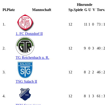
Hinrunde
Pl.
Platz
Mannschaft
Sp.
Spiele
G
U
V
Torv
1.
12
11
1
0
73 : 
1. FC Donzdorf II
2.
12
9
0
3
40 : 
TG Reichenbach u. R.
3.
12
8
2
2
46 : 
TSG Salach II
4.
12
8
1
3
61 : 