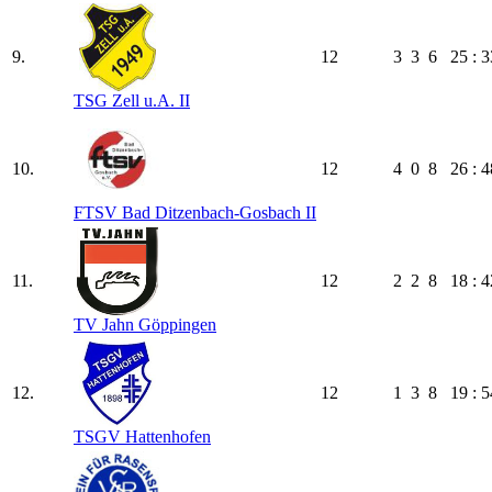
9.
12
3
3
6
25 : 3
TSG Zell u.A. II
10.
12
4
0
8
26 : 4
FTSV Bad Ditzenbach-Gosbach II
11.
12
2
2
8
18 : 4
TV Jahn Göppingen
12.
12
1
3
8
19 : 5
TSGV Hattenhofen