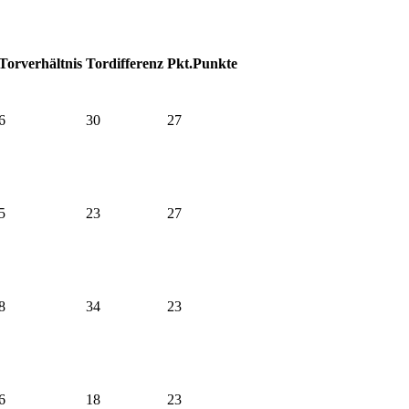
Torverhältnis
Tordifferenz
Pkt.
Punkte
6
30
27
5
23
27
8
34
23
6
18
23