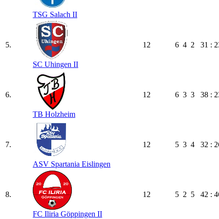
TSG Salach II
5.
12
6
4
2
31 : 2
SC Uhingen II
6.
12
6
3
3
38 : 2
TB Holzheim
7.
12
5
3
4
32 : 2
ASV Spartania Eislingen
8.
12
5
2
5
42 : 4
FC Iliria Göppingen II