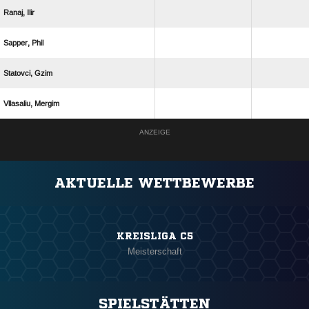
 
 
 
 
ANZEIGE
AKTUELLE WETTBEWERBE
KREISLIGA C5
Meisterschaft
SPIELSTÄTTEN