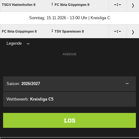
:

:

TSGV Hattenhofen II
FC Iliria Göppingen II
Sonntag, 15.11.2026 - 13:00 Uhr | Kreisliga C
:

:

FC Iliria Göppingen II
TSV Sparwiesen II
Legende
ANZEIGE
Saison:
2026/2027
Wettbewerb:
Kreisliga C5
LOS