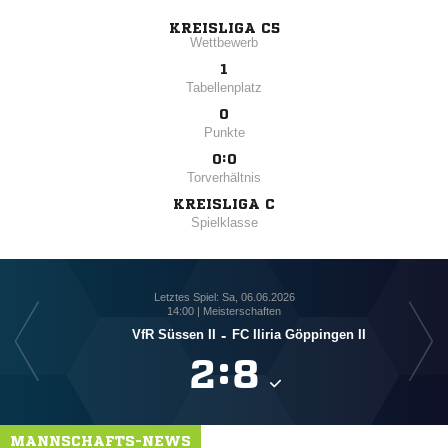
KREISLIGA C5
Wettbewerb
1
Tabellenplatz
0
Punkte
0:0
Torverhältnis
KREISLIGA C
Spielklasse
Letztes Spiel: Sa, 06.06.2026
14:00 | Meisterschaften
VfR Süssen II
-
FC Iliria Göppingen II

:

MANNSCHAFTS-NEWS