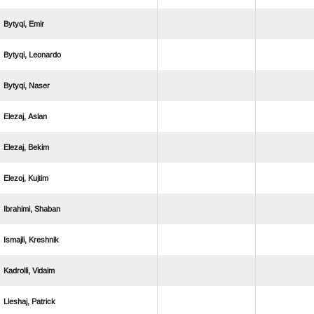
 
 
 
 
 
 
 
 
 
 