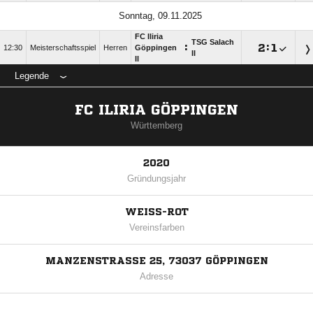
Sonntag, 09.11.2025
FC Iliria
TSG Salach
:

:

12:30
Meisterschaftsspiel
Herren
Göppingen
II
II
Legende
FC ILIRIA GÖPPINGEN
Württemberg
2020
Gründungsjahr
WEISS-ROT
Vereinsfarben
MANZENSTRASSE 25, 73037 GÖPPINGEN
Adresse