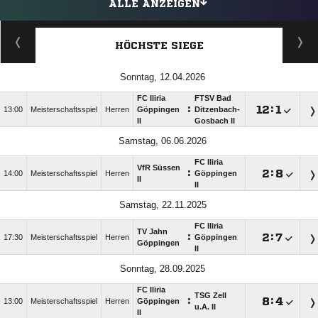
ALLE ANZEIGEN
HÖCHSTE SIEGE
Sonntag, 12.04.2026
FC Iliria
FTSV Bad
:

:

13:00
Meisterschaftsspiel
Herren
Göppingen
Ditzenbach-
II
Gosbach II
Samstag, 06.06.2026
FC Iliria
VfR Süssen
:

:

14:00
Meisterschaftsspiel
Herren
Göppingen
II
II
Samstag, 22.11.2025
FC Iliria
TV Jahn
:

:

17:30
Meisterschaftsspiel
Herren
Göppingen
Göppingen
II
Sonntag, 28.09.2025
FC Iliria
TSG Zell
:

:

13:00
Meisterschaftsspiel
Herren
Göppingen
u.A. II
II