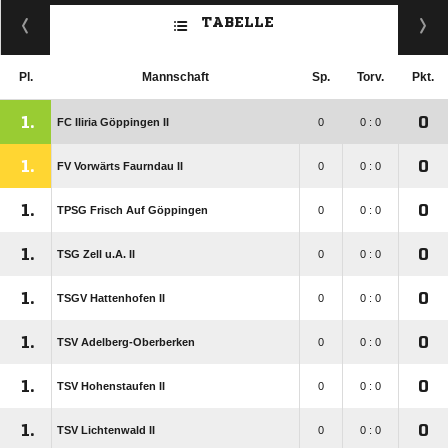
TABELLE
Pl.
Mannschaft
Sp.
Torv.
Pkt.
1.
0
FC Iliria Göppingen II
0
0 : 0
1.
0
FV Vorwärts Faurndau II
0
0 : 0
1.
0
TPSG Frisch Auf Göppingen
0
0 : 0
1.
0
TSG Zell u.A. II
0
0 : 0
1.
0
TSGV Hattenhofen II
0
0 : 0
1.
0
TSV Adelberg-Oberberken
0
0 : 0
1.
0
TSV Hohenstaufen II
0
0 : 0
1.
0
TSV Lichtenwald II
0
0 : 0