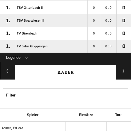
1.
0
TSV Ottenbach II
0
0 : 0
1.
0
TSV Sparwiesen II
0
0 : 0
1.
0
TV Birenbach
0
0 : 0
1.
0
TV Jahn Göppingen
0
0 : 0
Legende
KADER
Filter
Spieler
Einsätze
Tore
 