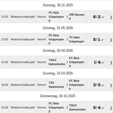
Sonntag, 30.11.2025
FC Iliria
VfR Süssen
:

:

13:00
Meisterschaftsspiel
Herren
Göppingen
II
II
Sonntag, 31.05.2026
FC Iliria
TV Jahn
:

:

13:00
Meisterschaftsspiel
Herren
Göppingen
Göppingen
II
Sonntag, 26.04.2026
FC Iliria
TSGV
:

:

15:00
Meisterschaftsspiel
Herren
Göppingen
Hattenhofen
II
Sonntag, 15.03.2026
FC Iliria
TSV
:

:

15:00
Meisterschaftsspiel
Herren
Göppingen
Sparwiesen
II
Donnerstag, 30.10.2025
FC Iliria
TSGV
:

:

19:30
Meisterschaftsspiel
Herren
Göppingen
Hattenhofen
II