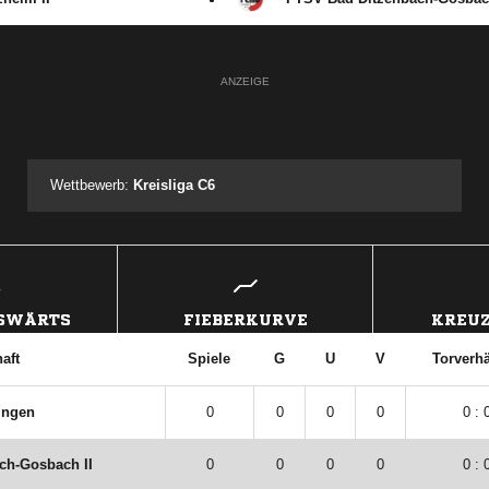
ANZEIGE
Wettbewerb:
Kreisliga C6
USWÄRTS
FIEBERKURVE
KREUZ
aft
Spiele
G
U
V
Torverhä
ingen
0
0
0
0
0 : 
ch-Gosbach II
0
0
0
0
0 : 