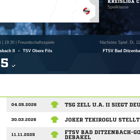
KREISLIGA C
Spielklasse
6
|
19:30 | Freundschaftsspiele
Nächstes Spiel: Di, 1
-
bach II
TSV Obere Fils
FTSV Bad Ditzenba

TSG ZELL U.A. II SIEGT D
04.05.2026
JOKER TEKIROGLU STELLT 
30.03.2026
FTSV BAD DITZENBACH-GO
11.11.2025
DEBAKEL