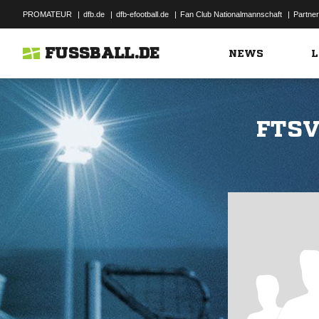
PROMATEUR
|
dfb.de
|
dfb-efootball.de
|
Fan Club Nationalmannschaft
|
Partner
FUSSBALL.DE
NEWS
L
FTSV