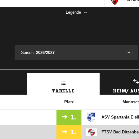
Legende
Saison:
2026/2027
TABELLE
HEIM/ A
Platz
Mannsch
1.
ASV Spartania Eisl
1.
FTSV Bad Ditzenba