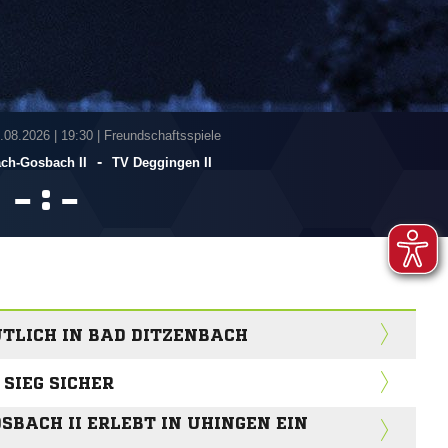
1.08.2026
|
19:30 | Freundschaftsspiele
-
ch-Gosbach II
TV Deggingen II
:


EUTLICH IN BAD DITZENBACH
SIEG SICHER
SBACH II ERLEBT IN UHINGEN EIN