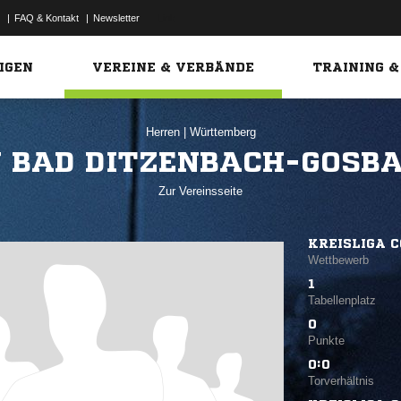
|
FAQ & Kontakt
|
Newsletter
Link
IGEN
VEREINE & VERBÄNDE
TRAINING &
Herren
|
Württemberg
 BAD DITZENBACH-GOSBA
Zur Vereinsseite
KREISLIGA C
Wettbewerb
1
Tabellenplatz
0
Punkte
0:0
Torverhältnis