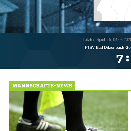
Letztes Spiel: Di, 04.08.202
FTSV Bad Ditzenbach-Gos
:

MANNSCHAFTS-NEWS