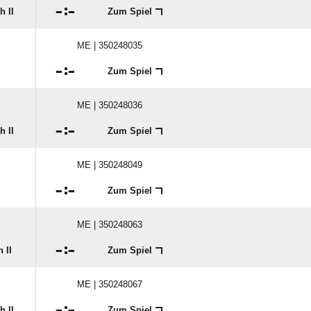

:

 II
Zum Spiel
ME | 350248035

:

Zum Spiel
ME | 350248036

:

 II
Zum Spiel
ME | 350248049

:

Zum Spiel
ME | 350248063

:

 II
Zum Spiel
ME | 350248067

:

 II
Zum Spiel