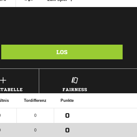
LOS
TABELLE
FAIRNESS
ltnis
Tordifferenz
Punkte
0
0
0
0
0
0