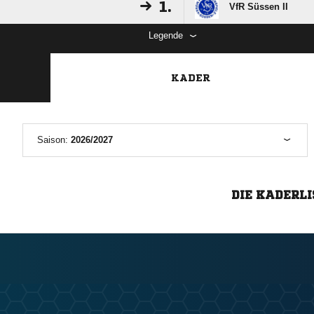
1.
VfR Süssen II
Legende
KADER
Saison:
2026/2027
DIE KADERLI