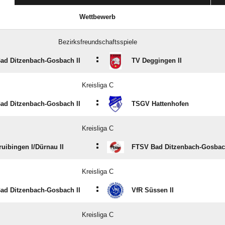
Wettbewerb
Bezirksfreundschaftsspiele
:
ad Ditzenbach-Gosbach II
TV Deggingen II
Kreisliga C
:
ad Ditzenbach-Gosbach II
TSGV Hattenhofen
Kreisliga C
:
ibingen I/​Dürnau II
FTSV Bad Ditzenbach-Gosbach
Kreisliga C
:
ad Ditzenbach-Gosbach II
VfR Süssen II
Kreisliga C