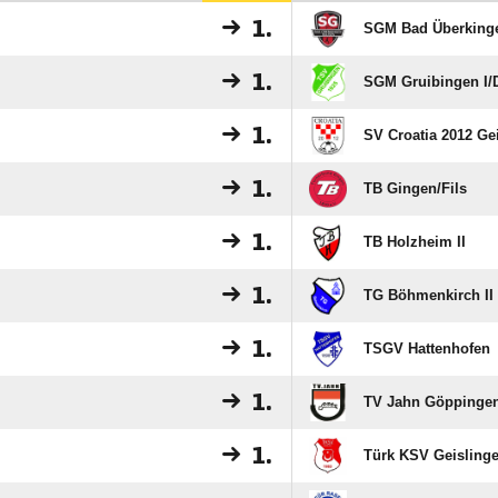
1.
SGM Bad Überkingen
1.
SGM Gruibingen I/​
1.
SV Croatia 2012 Gei
1.
TB Gingen/​Fils
1.
TB Holzheim II
1.
TG Böhmenkirch II
1.
TSGV Hattenhofen
1.
TV Jahn Göppingen
1.
Türk KSV Geisling