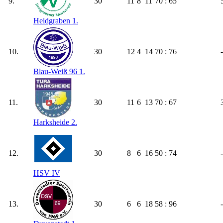
9.
30
11
8
11
70 : 65
Heidgraben 1.
10.
30
12
4
14
70 : 76
Blau-Weiß 96 1.
11.
30
11
6
13
70 : 67
Harksheide 2.
12.
30
8
6
16
50 : 74
HSV IV
13.
30
6
6
18
58 : 96