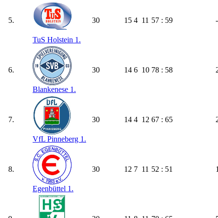
5.
30
15
4
11
57 : 59
TuS Holstein 1.
6.
30
14
6
10
78 : 58
Blankenese 1.
7.
30
14
4
12
67 : 65
VfL Pinneberg 1.
8.
30
12
7
11
52 : 51
Egenbüttel 1.