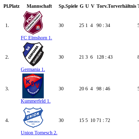
Pl.
Platz
Mannschaft
Sp.
Spiele
G
U
V
Torv.
Torverhältnis
1.
30
25
1
4
90 : 34
FC Elmshorn 1.
2.
30
21
3
6
128 : 43
Germania 1.
3.
30
20
6
4
98 : 46
Kummerfeld 1.
4.
30
15
5
10
71 : 72
Union Tornesch 2.