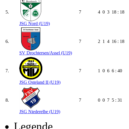
5.
7
4
0
3
18 : 18
JSG Nord (U19)
6.
7
2
1
4
16 : 18
SV Drochtersen/​Assel (U19)
7.
7
1
0
6
6 : 40
JSG Osteland II (U19)
8.
7
0
0
7
5 : 31
JSG Niederelbe (U19)
Legende