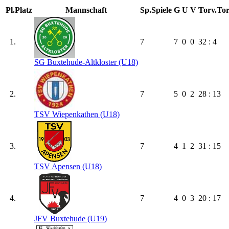
Pl.
Platz
Mannschaft
Sp.
Spiele
G
U
V
Torv.
Tor
1.
7
7
0
0
32 : 4
SG Buxtehude-Altkloster (U18)
2.
7
5
0
2
28 : 13
TSV Wiepenkathen (U18)
3.
7
4
1
2
31 : 15
TSV Apensen (U18)
4.
7
4
0
3
20 : 17
JFV Buxtehude (U19)