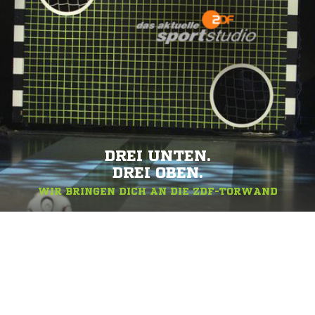
DREI UNTEN.
DREI OBEN.
WIR BRINGEN DICH AN DIE ZDF-TORWAND