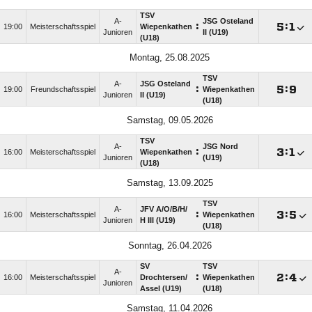
TSV
A-
JSG Osteland
:

:

19:00
Meisterschaftsspiel
Wiepenkathen
Junioren
II (U19)
(U18)
Montag, 25.08.2025
TSV
A-
JSG Osteland
:

:

19:00
Freundschaftsspiel
Wiepenkathen
Junioren
II (U19)
(U18)
Samstag, 09.05.2026
TSV
A-
JSG Nord
:

:

16:00
Meisterschaftsspiel
Wiepenkathen
Junioren
(U19)
(U18)
Samstag, 13.09.2025
TSV
A-
JFV A/​O/​B/​H/​
:

:

16:00
Meisterschaftsspiel
Wiepenkathen
Junioren
H III (U19)
(U18)
Sonntag, 26.04.2026
SV
TSV
A-
:

:

16:00
Meisterschaftsspiel
Drochtersen/​
Wiepenkathen
Junioren
Assel (U19)
(U18)
Samstag, 11.04.2026