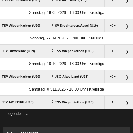

:

TSV Wiepenkathen (U19)
JFV A/​O/​B/​H/​H (U18)
Samstag, 19.09.2026 - 16:00 Uhr | Kreisliga
:

:

TSV Wiepenkathen (U19)
SV Drochtersen/​Assel (U19)
Sonntag, 27.09.2026 - 11:00 Uhr | Kreisliga
:

:

JFV Buxtehude (U19)
TSV Wiepenkathen (U19)
Samstag, 10.10.2026 - 16:00 Uhr | Kreisliga
:

:

TSV Wiepenkathen (U19)
JSG Altes Land (U18)
Samstag, 07.11.2026 - 16:00 Uhr | Kreisliga
:

:

JFV A/​O/​B/​H/​H (U18)
TSV Wiepenkathen (U19)
Legende
ANZEIGE