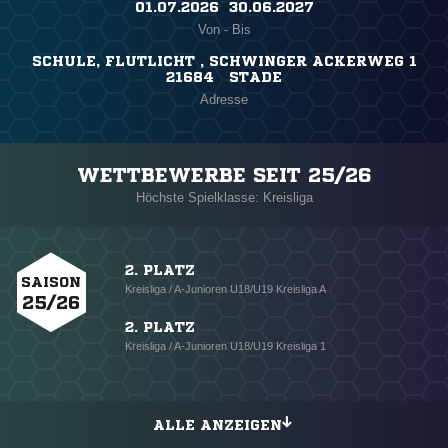
01.07.2026 ​ 30.06.2027
Von - Bis
SCHULE, FLUTLICHT , SCHWINGER ACKERWEG 1
21684 STADE
Adresse
WETTBEWERBE SEIT 25/26
Höchste Spielklasse: Kreisliga
2. PLATZ
SAISON
Kreisliga / A-Junioren U18/U19 Kreisliga A
25/26
2. PLATZ
Kreisliga / A-Junioren U18/U19 Kreisliga 1
ALLE ANZEIGEN