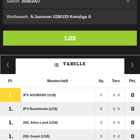
Saison:
2026/2027
Wettbewerb:
A-Junioren U18/U19 Kreisliga A
LOS
TABELLE
Pl.
Mannschaft
Sp.
Torv.
Pkt.
1.
0
JFV A/​O/​B/​H/​H (U18)
0
0 : 0
1.
0
JFV Buxtehude (U19)
0
0 : 0
1.
0
JSG Altes Land (U18)
0
0 : 0
1.
0
JSG Geest (U18)
0
0 : 0