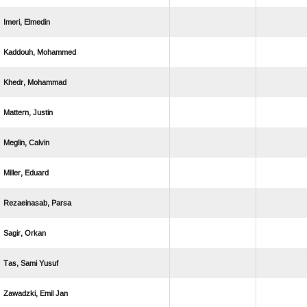
 
 
 
 
 
 
 
 
  
  