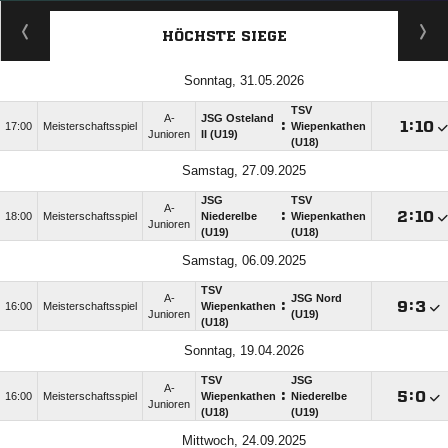
HÖCHSTE SIEGE
Sonntag, 31.05.2026
TSV
A-
JSG Osteland
:

:

17:00
Meisterschaftsspiel
Wiepenkathen
Junioren
II (U19)
(U18)
Samstag, 27.09.2025
JSG
TSV
A-
:

:

18:00
Meisterschaftsspiel
Niederelbe
Wiepenkathen
Junioren
(U19)
(U18)
Samstag, 06.09.2025
TSV
A-
JSG Nord
:

:

16:00
Meisterschaftsspiel
Wiepenkathen
Junioren
(U19)
(U18)
Sonntag, 19.04.2026
TSV
JSG
A-
:

:

16:00
Meisterschaftsspiel
Wiepenkathen
Niederelbe
Junioren
(U18)
(U19)
Mittwoch, 24.09.2025