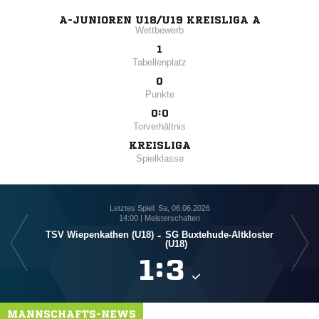
A-JUNIOREN U18/U19 KREISLIGA A
Wettbewerb
1
Tabellenplatz
0
Punkte
0:0
Torverhältnis
KREISLIGA
Spielklasse
Letztes Spiel: Sa, 06.06.2026
14:00 | Meisterschaften
TSV Wiepenkathen (U18)
-
SG Buxtehude-Altkloster
(U18)

:

MANNSCHAFTS-NEWS