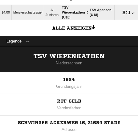
TSV
A-
TSV Apensen
:

:

14:00
Meisterschaftsspiel
Wiepenkathen
Junioren
(U18)
(U18)
ALLE ANZEIGEN
Legende
TSV WIEPENKATHEN
Niedersachsen
1924
Gründungsjahr
ROT-GELB
Vereinsfarben
SCHWINGER ACKERWEG 16, 21684 STADE
Adresse