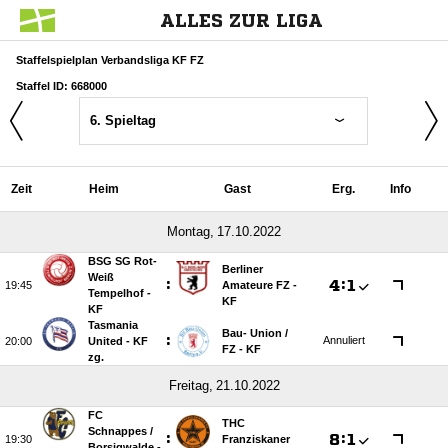
ALLES ZUR LIGA
Staffelspielplan Verbandsliga KF FZ
Staffel ID: 668000
6. Spieltag
Zeit
Heim
Gast
Erg.
Info
 
BSG SG Rot-
Berliner
Weiß
:

:


Amateure FZ -
Tempelhof -
KF
KF
Tasmania
Bau- Union /​
:
Annuliert

United - KF
FZ - KF
zg.
 
FC
THC
Schnappes /​
:

:


Franziskaner
Borsigwalde -