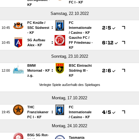
FC I - KF
KF
 
FC Knülle /​
FC
:

:


SSC Südwest
Internationale
- KF
/​ Casino - KF
Gaucho FC /​
SG Aufbau
:

:


FF Friedenau -
Alex - KF
KF
 
BMW
BSC Eintracht
:

:


Motorrad - KF
Südring III -
z.g.
KF
Verlegte Spiele außerhalb des Spieltages
 
THC
FC
:

:


Franziskaner
Internationale
FC I - KF
/​ Casino - KF
 
BSG SG Rot-
Tasmania