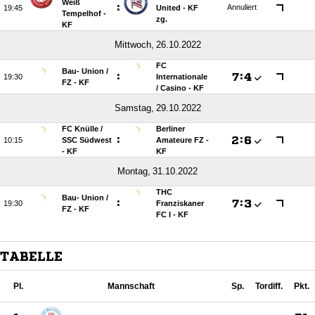
Weiß
:
Annuliert

United - KF
Tempelhof -
zg.
KF
 
FC
Bau- Union /​
:

:


Internationale
FZ - KF
/​ Casino - KF
 
FC Knülle /​
Berliner
:

:


SSC Südwest
Amateure FZ -
- KF
KF
 
THC
Bau- Union /​
:

:


Franziskaner
FZ - KF
FC I - KF
TABELLE
Pl.
Mannschaft
Sp.
Tordiff.
Pkt.