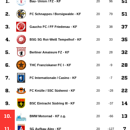
1.
51
Bau- Union /​ FZ - KF
20
96
2.
51
FC Schnappes /​ Borsigwalde - KF
20
79
3.
37
Gaucho FC /​ FF Friedenau - KF
20
38
4.
35
BSG SG Rot-Weiß Tempelhof - KF
20
33
5.
32
Berliner Amateure FZ - KF
20
28
6.
28
THC Franziskaner FC I - KF
20
-9
7.
25
FC Internationale /​ Casino - KF
20
-7
8.
22
FC Knülle /​ SSC Südwest - KF
20
-28
9.
14
BSC Eintracht Südring III - KF
20
-37
10.
13
BMW Motorrad - KF z.g.
20
-66
11.
7
SG Aufbau Alex - KF
20
-127