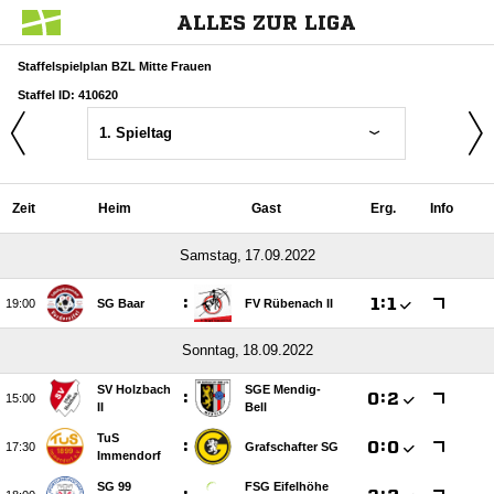
ALLES ZUR LIGA
Staffelspielplan BZL Mitte Frauen
Staffel ID: 410620
1. Spieltag
Zeit
Heim
Gast
Erg.
Info
 
:

:


SG Baar
FV Rübenach II
 
SV Holzbach
SGE Mendig-
:

:


II
Bell
TuS
:

:


Grafschafter SG
Immendorf
SG 99
FSG Eifelhöhe