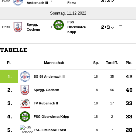
:

:


Andernach III
Forst
 
FSG
Spvgg.
:

:


Oberwinter/​
Cochem
Kripp
TABELLE
Pl.
Mannschaft
Sp.
Tordiff.
Pkt.
1.
42
SG 99 Andernach III
18
35
2.
40
Spvgg. Cochem
18
56
3.
33
FV Rübenach II
18
17
4.
33
FSG Oberwinter/​Kripp
18
2
5.
28
FSG Eifelhöhe Forst
18
7