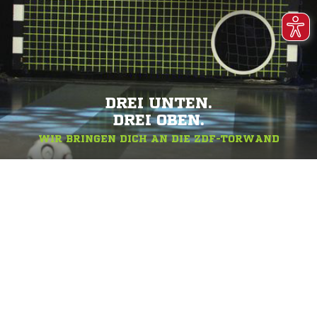
DREI UNTEN.
DREI OBEN.
WIR BRINGEN DICH AN DIE ZDF-TORWAND