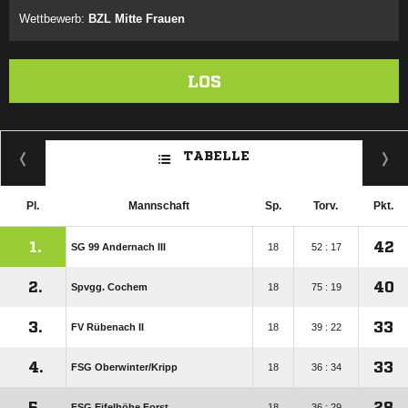
Wettbewerb:
BZL Mitte Frauen
LOS
TABELLE
Pl.
Mannschaft
Sp.
Torv.
Pkt.
1.
42
SG 99 Andernach III
18
52 : 17
2.
40
Spvgg. Cochem
18
75 : 19
3.
33
FV Rübenach II
18
39 : 22
4.
33
FSG Oberwinter/​Kripp
18
36 : 34
5.
28
FSG Eifelhöhe Forst
18
36 : 29