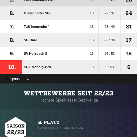
6.
24
Grafschafter SG
18
22 : 37
7.
21
TuS Immendorf
18
25 : 40
8.
17
SG Baar
18
22 : 38
9.
15
SV Holzbach II
18
26 : 53
10.
6
SGE Mendig-Bell
18
9 : 53
Legende
WETTBEWERBE SEIT 22/23
Höchste Spielklasse: Bezirksliga
5. PLATZ
SAISON
Bezirksliga / BZL Mitte Frauen
22/23