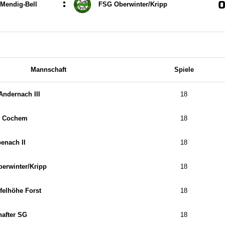
:
Mendig-Bell
FSG Oberwinter/​Kripp
Mannschaft
Spiele
Andernach III
18
. Cochem
18
enach II
18
erwinter/​Kripp
18
felhöhe Forst
18
hafter SG
18