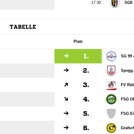

SGE 
TABELLE
Platz
1.
SG 99 
2.
Spvgg
3.
FV Rüb
4.
FSG Ob
5.
FSG Ei
6.
Grafsc