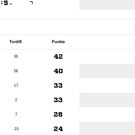

:

Tordiff.
Punkte
42
35
40
56
33
17
33
2
28
7
24
-15