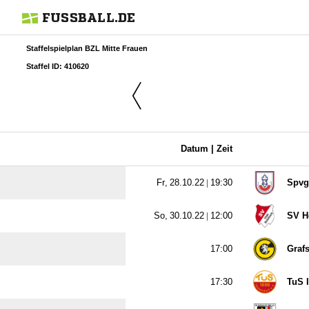
FUSSBALL.DE
Staffelspielplan BZL Mitte Frauen
Staffel ID: 410620
Datum |
Zeit
  |

Spvg
  |

SV H

Graf

TuS 