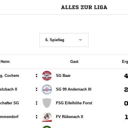
ALLES ZUR LIGA
6. Spieltag
Heim
Gast
Erg
:
g. Cochem
SG Baar
:
olzbach II
SG 99 Andernach III
:
schafter SG
FSG Eifelhöhe Forst
:
Immendorf
FV Rübenach II