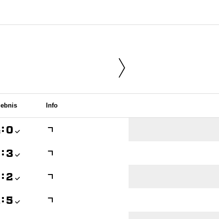
ebnis
Info

:


:


:


:
