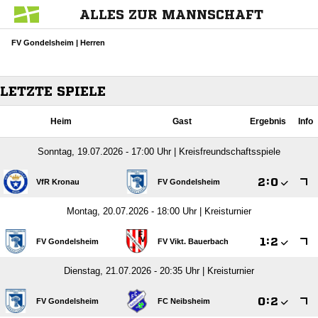
ALLES ZUR MANNSCHAFT
FV Gondelsheim | Herren
LETZTE SPIELE
Heim
Gast
Ergebnis
Info
Sonntag, 19.07.2026 - 17:00 Uhr | Kreisfreundschaftsspiele

:

VfR Kronau
FV Gondelsheim
Montag, 20.07.2026 - 18:00 Uhr | Kreisturnier

:

FV Gondelsheim
FV Vikt. Bauerbach
Dienstag, 21.07.2026 - 20:35 Uhr | Kreisturnier

:

FV Gondelsheim
FC Neibsheim