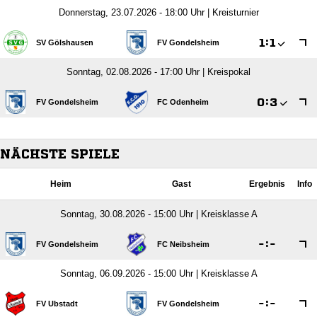
Donnerstag, 23.07.2026 - 18:00 Uhr | Kreisturnier

:

SV Gölshausen
FV Gondelsheim
Sonntag, 02.08.2026 - 17:00 Uhr | Kreispokal

:

FV Gondelsheim
FC Odenheim
NÄCHSTE SPIELE
Heim
Gast
Ergebnis
Info
Sonntag, 30.08.2026 - 15:00 Uhr | Kreisklasse A

:

FV Gondelsheim
FC Neibsheim
Sonntag, 06.09.2026 - 15:00 Uhr | Kreisklasse A

:

FV Ubstadt
FV Gondelsheim