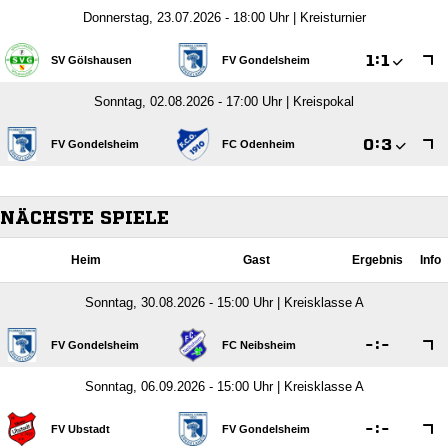
Donnerstag, 23.07.2026 - 18:00 Uhr | Kreisturnier

:

SV Gölshausen
FV Gondelsheim
Sonntag, 02.08.2026 - 17:00 Uhr | Kreispokal

:

FV Gondelsheim
FC Odenheim
NÄCHSTE SPIELE
Heim
Gast
Ergebnis
Info
Sonntag, 30.08.2026 - 15:00 Uhr | Kreisklasse A

:

FV Gondelsheim
FC Neibsheim
Sonntag, 06.09.2026 - 15:00 Uhr | Kreisklasse A

:

FV Ubstadt
FV Gondelsheim