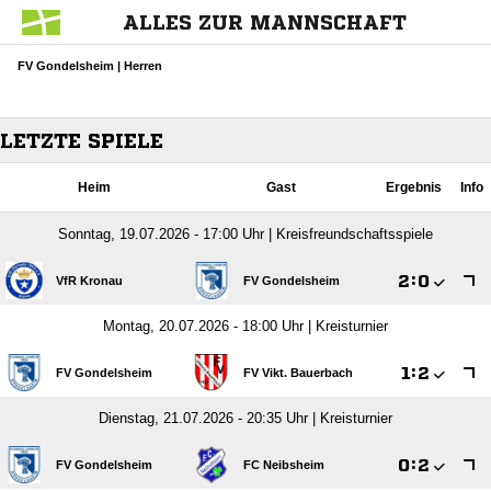
ALLES ZUR MANNSCHAFT
FV Gondelsheim | Herren
LETZTE SPIELE
Heim
Gast
Ergebnis
Info
Sonntag, 19.07.2026 - 17:00 Uhr | Kreisfreundschaftsspiele

:

VfR Kronau
FV Gondelsheim
Montag, 20.07.2026 - 18:00 Uhr | Kreisturnier

:

FV Gondelsheim
FV Vikt. Bauerbach
Dienstag, 21.07.2026 - 20:35 Uhr | Kreisturnier

:

FV Gondelsheim
FC Neibsheim