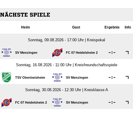
NÄCHSTE SPIELE
Heim
Gast
Ergebnis
Info
Sonntag, 09.08.2026 - 17:00 Uhr | Kreispokal

:

SV Menzingen
FC 07 Heidelsheim 2
Sonntag, 16.08.2026 - 11:00 Uhr | Kreisfreundschaftsspiele

:

TSV Oberöwisheim
SV Menzingen
Sonntag, 30.08.2026 - 12:30 Uhr | Kreisklasse A

:

FC 07 Heidelsheim 2
SV Menzingen