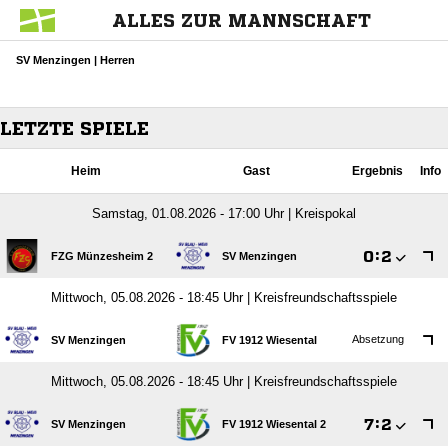
ALLES ZUR MANNSCHAFT
SV Menzingen | Herren
LETZTE SPIELE
Heim
Gast
Ergebnis
Info
Samstag, 01.08.2026 - 17:00 Uhr | Kreispokal

:

FZG Münzesheim 2
SV Menzingen
Mittwoch, 05.08.2026 - 18:45 Uhr | Kreisfreundschaftsspiele
Absetzung
SV Menzingen
FV 1912 Wiesental
Mittwoch, 05.08.2026 - 18:45 Uhr | Kreisfreundschaftsspiele

:

SV Menzingen
FV 1912 Wiesental 2