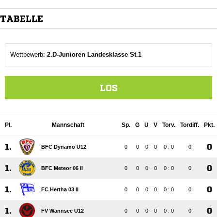
TABELLE
Wettbewerb:
2.D-Junioren Landesklasse St.1
LOS
Pl.
Mannschaft
Sp.
G
U
V
Torv.
Tordiff.
Pkt.
1.
0
BFC Dynamo U12
0
0
0
0
0 : 0
0
1.
0
BFC Meteor 06 II
0
0
0
0
0 : 0
0
1.
0
FC Hertha 03 II
0
0
0
0
0 : 0
0
1.
0
FV Wannsee U12
0
0
0
0
0 : 0
0