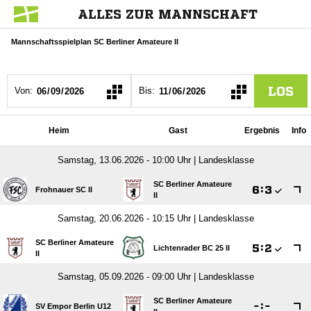
ALLES ZUR MANNSCHAFT
Mannschaftsspielplan SC Berliner Amateure II
LOS
Von:
Bis:
Heim
Gast
Ergebnis
Info
Samstag, 13.06.2026 - 10:00 Uhr | Landesklasse
SC Berliner Amateure

:

Frohnauer SC II
II
Samstag, 20.06.2026 - 10:15 Uhr | Landesklasse
SC Berliner Amateure

:

Lichtenrader BC 25 II
II
Samstag, 05.09.2026 - 09:00 Uhr | Landesklasse
SC Berliner Amateure

:

SV Empor Berlin U12