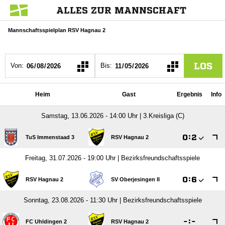
ALLES ZUR MANNSCHAFT
Mannschaftsspielplan RSV Hagnau 2
LOS
Von:
Bis:
Heim
Gast
Ergebnis
Info
Samstag, 13.06.2026 - 14:00 Uhr | 3.Kreisliga (C)

:

TuS Immenstaad 3
RSV Hagnau 2
Freitag, 31.07.2026 - 19:00 Uhr | Bezirksfreundschaftsspiele

:

RSV Hagnau 2
SV Oberjesingen II
Sonntag, 23.08.2026 - 11:30 Uhr | Bezirksfreundschaftsspiele

:

FC Uhldingen 2
RSV Hagnau 2