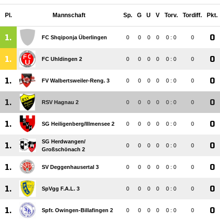
Pl.
Mannschaft
Sp.
G
U
V
Torv.
Tordiff.
Pkt.
1.
0
FC Shqiponja Überlingen
0
0
0
0
0 : 0
0
1.
0
FC Uhldingen 2
0
0
0
0
0 : 0
0
1.
0
FV Walbertsweiler-Reng. 3
0
0
0
0
0 : 0
0
1.
0
RSV Hagnau 2
0
0
0
0
0 : 0
0
1.
0
SG Heiligenberg/​Illmensee 2
0
0
0
0
0 : 0
0
SG Herdwangen/​
1.
0
0
0
0
0
0 : 0
0
Großschönach 2
1.
0
SV Deggenhausertal 3
0
0
0
0
0 : 0
0
1.
0
SpVgg F.A.L. 3
0
0
0
0
0 : 0
0
1.
0
Spfr. Owingen-Billafingen 2
0
0
0
0
0 : 0
0