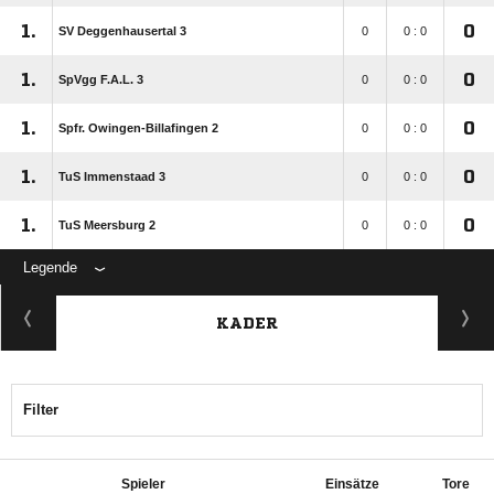
1.
0
SV Deggenhausertal 3
0
0 : 0
1.
0
SpVgg F.A.L. 3
0
0 : 0
1.
0
Spfr. Owingen-Billafingen 2
0
0 : 0
1.
0
TuS Immenstaad 3
0
0 : 0
1.
0
TuS Meersburg 2
0
0 : 0
Legende
KADER
Filter
Spieler
Einsätze
Tore