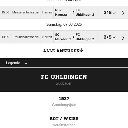
RSV
FC
:

:

15:00
Meisterschaftsspiel
Herren
Hagnau
Uhldingen 2
Samstag, 07.03.2026
SC
FC
:

:

14:00
Freundschaftsspiel
Herren
Markdorf 3
Uhldingen 2
ALLE ANZEIGEN
Legende
FC UHLDINGEN
Südbaden
1927
Gründungsjahr
ROT / WEISS
Vereinsfarben