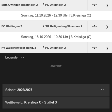
:

:

Spfr. Owingen-Billafingen 2
FC Uhldingen 2
Sonntag, 11.10.2026 - 12:30 Uhr | 3.Kreisliga (C)
:

:

FC Uhldingen 2
SG Heiligenberg/​Illmensee 2
Sonntag, 18.10.2026 - 10:30 Uhr | 3.Kreisliga (C)
:

:

FV Walbertsweiler-Reng. 3
FC Uhldingen 2
Legende
ANZEIGE
Saison:
2026/2027
Wettbewerb:
Kreisliga C - Staffel 3