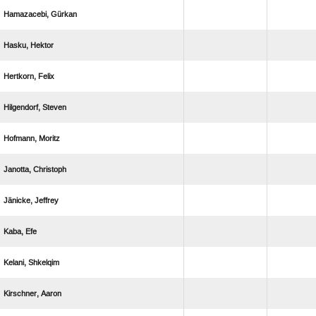
 
 
 
 
 
 
 
 
 
 