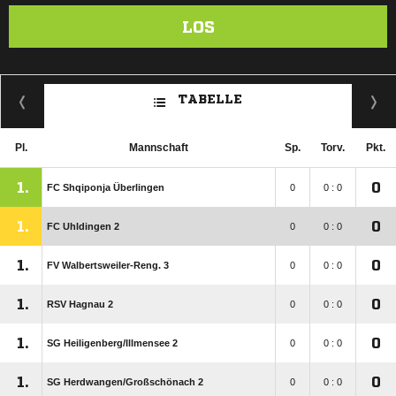
LOS
TABELLE
Pl.
Mannschaft
Sp.
Torv.
Pkt.
1.
0
FC Shqiponja Überlingen
0
0 : 0
1.
0
FC Uhldingen 2
0
0 : 0
1.
0
FV Walbertsweiler-Reng. 3
0
0 : 0
1.
0
RSV Hagnau 2
0
0 : 0
1.
0
SG Heiligenberg/​Illmensee 2
0
0 : 0
1.
0
SG Herdwangen/​Großschönach 2
0
0 : 0