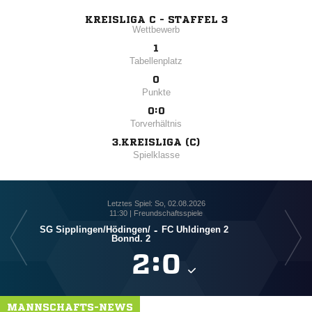
KREISLIGA C - STAFFEL 3
Wettbewerb
1
Tabellenplatz
0
Punkte
0:0
Torverhältnis
3.KREISLIGA (C)
Spielklasse
Letztes Spiel: So, 02.08.2026
11:30 | Freundschaftsspiele
SG Sipplingen/​Hödingen/​
-
FC Uhldingen 2
Bonnd. 2

:

MANNSCHAFTS-NEWS