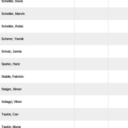
 
 
 
 
 
 
 
 
 
 
 