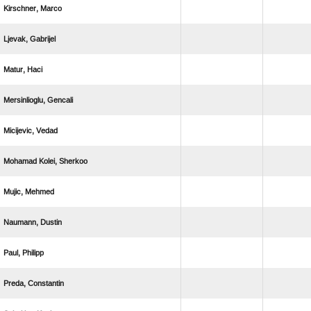
 
 
 
 
 
  
 
 
 
 