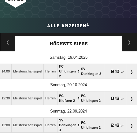
ALLE ANZEIGEN
HÖCHSTE SIEGE
Samstag, 19.04.2025
FC
SV
:

:

14:00
Meisterschaftsspiel
Herren
Uhldingen
Denkingen 3
2
Sonntag, 20.10.2024
FC
FC
:

:

12:30
Meisterschaftsspiel
Herren
Kluftern 2
Uhldingen 2
Sonntag, 22.09.2024
SV
FC
:

:

13:00
Meisterschaftsspiel
Herren
Denkingen
Uhldingen 2
3