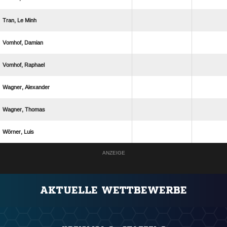
  
 
 
 
 
 
ANZEIGE
AKTUELLE WETTBEWERBE