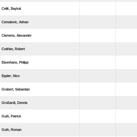
 
 
 
 
 
 
 
 
 
 