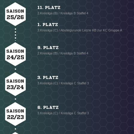
11. PLATZ
SAISON
2.Kreisliga (B) / Kreisliga B Staffel 4
25/26
1. PLATZ
3.Kreisliga (C) / Abstiegsrunde Letzte KB zur KC Gruppe A
9. PLATZ
SAISON
2.Kreisliga (B) / Kreisliga B Staffel 4
24/25
3. PLATZ
SAISON
3.Kreisliga (C) / Kreisliga C Staffel 3
23/24
6. PLATZ
SAISON
3.Kreisliga (C) / Kreisliga C Staffel 3
22/23