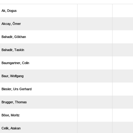
 
 
 
 
 
 
  
 
 
 