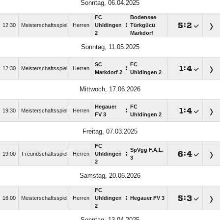
Sonntag, 06.04.2025
FC
Bodensee
:

:

12:30
Meisterschaftsspiel
Herren
Uhldingen
Türkgücü
2
Markdorf
Sonntag, 11.05.2025
SC
FC
:

:

12:30
Meisterschaftsspiel
Herren
Markdorf 2
Uhldingen 2
Mittwoch, 17.06.2026
Hegauer
FC
:

:

19:30
Meisterschaftsspiel
Herren
FV 3
Uhldingen 2
Freitag, 07.03.2025
FC
SpVgg F.A.L.
:

:

19:00
Freundschaftsspiel
Herren
Uhldingen
3
2
Samstag, 20.06.2026
FC
:

:

16:00
Meisterschaftsspiel
Herren
Uhldingen
Hegauer FV 3
2
Sonntag, 13.04.2025