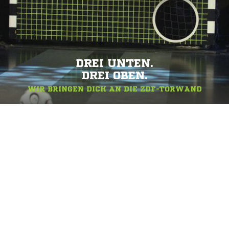
DREI UNTEN.
DREI OBEN.
WIR BRINGEN DICH AN DIE ZDF-TORWAND