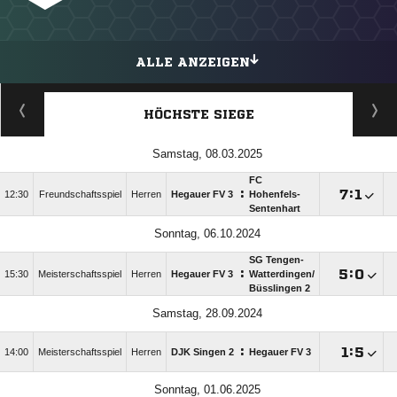
ALLE ANZEIGEN
HÖCHSTE SIEGE
Samstag, 08.03.2025
FC
:

:

12:30
Freundschaftsspiel
Herren
Hegauer FV 3
Hohenfels-
Sentenhart
Sonntag, 06.10.2024
SG Tengen-
:

:

15:30
Meisterschaftsspiel
Herren
Hegauer FV 3
Watterdingen/​
Büsslingen 2
Samstag, 28.09.2024
:

:

14:00
Meisterschaftsspiel
Herren
DJK Singen 2
Hegauer FV 3
Sonntag, 01.06.2025