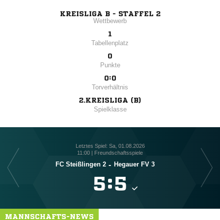
KREISLIGA B - STAFFEL 2
Wettbewerb
1
Tabellenplatz
0
Punkte
0:0
Torverhältnis
2.KREISLIGA (B)
Spielklasse
Letztes Spiel: Sa, 01.08.2026
11:00 | Freundschaftsspiele
SG
FC Steißlingen 2
-
Hegauer FV 3

:

MANNSCHAFTS-NEWS