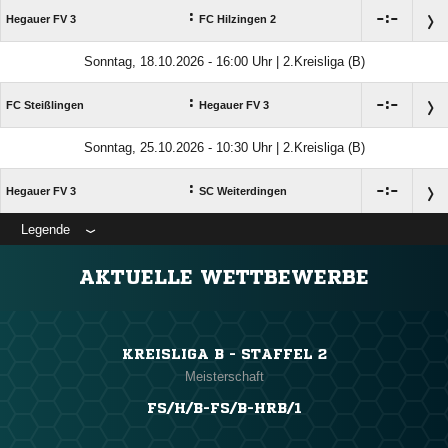
:

:

Hegauer FV 3
FC Hilzingen 2
Sonntag, 18.10.2026 - 16:00 Uhr | 2.Kreisliga (B)
:

:

FC Steißlingen
Hegauer FV 3
Sonntag, 25.10.2026 - 10:30 Uhr | 2.Kreisliga (B)
:

:

Hegauer FV 3
SC Weiterdingen
Legende
ANZEIGE
AKTUELLE WETTBEWERBE
KREISLIGA B - STAFFEL 2
Meisterschaft
FS/H/B-FS/B-HRB/1