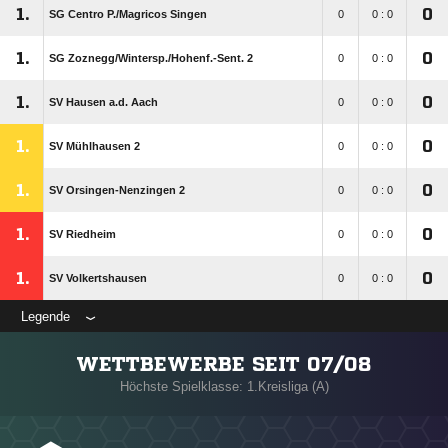
1.
0
SG Centro P./​Magricos Singen
0
0 : 0
1.
0
SG Zoznegg/​Wintersp./​Hohenf.-Sent. 2
0
0 : 0
1.
0
SV Hausen a.d. Aach
0
0 : 0
1.
0
SV Mühlhausen 2
0
0 : 0
1.
0
SV Orsingen-Nenzingen 2
0
0 : 0
1.
0
SV Riedheim
0
0 : 0
1.
0
SV Volkertshausen
0
0 : 0
Legende
WETTBEWERBE SEIT 07/08
Höchste Spielklasse: 1.Kreisliga (A)