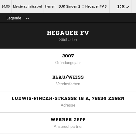
:

:

14:00
Meisterschaftsspiel
Herren
DJK Singen 2
Hegauer FV 3
Legende
HEGAUER FV
Südbaden
2007
Gründungsjahr
BLAU/WEISS
Vereinsfarben
LUDWIG-FINCKH-STRASSE 16 A, 78234 ENGEN
Adresse
WERNER ZEPF
Ansprechpartner