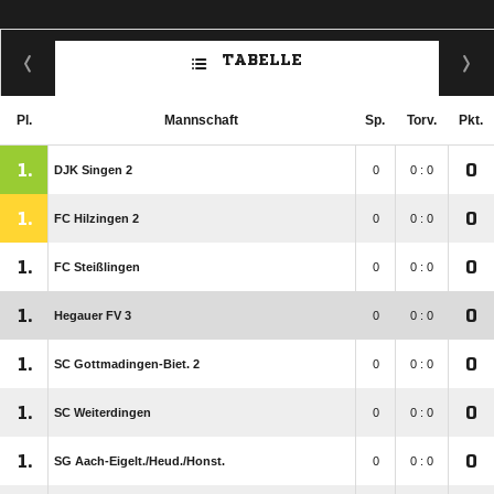
TABELLE
Pl.
Mannschaft
Sp.
Torv.
Pkt.
1.
0
DJK Singen 2
0
0 : 0
1.
0
FC Hilzingen 2
0
0 : 0
1.
0
FC Steißlingen
0
0 : 0
1.
0
Hegauer FV 3
0
0 : 0
1.
0
SC Gottmadingen-Biet. 2
0
0 : 0
1.
0
SC Weiterdingen
0
0 : 0
1.
0
SG Aach-Eigelt./​Heud./​Honst.
0
0 : 0