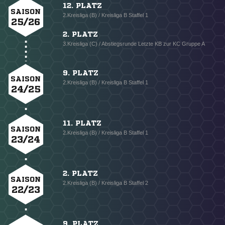
12. PLATZ
SAISON
2.Kreisliga (B) / Kreisliga B Staffel 1
25/26
2. PLATZ
3.Kreisliga (C) / Abstiegsrunde Letzte KB zur KC Gruppe A
9. PLATZ
SAISON
2.Kreisliga (B) / Kreisliga B Staffel 1
24/25
11. PLATZ
SAISON
2.Kreisliga (B) / Kreisliga B Staffel 1
23/24
2. PLATZ
SAISON
2.Kreisliga (B) / Kreisliga B Staffel 2
22/23
9. PLATZ