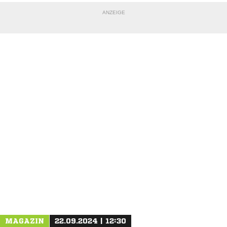
ANZEIGE
NACHRICHT SENDEN
* Pflichtfelder
MAGAZIN
22.09.2024 | 12:30