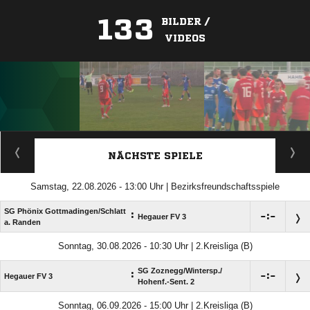
133
BILDER /
VIDEOS
ANZEIGE
NÄCHSTE SPIELE
Samstag, 22.08.2026 - 13:00 Uhr | Bezirksfreundschaftsspiele
SG Phönix Gottmadingen/​Schlatt
:

:

Hegauer FV 3
a. Randen
Sonntag, 30.08.2026 - 10:30 Uhr | 2.Kreisliga (B)
SG Zoznegg/​Wintersp./​
:

:

Hegauer FV 3
Hohenf.-Sent. 2
Sonntag, 06.09.2026 - 15:00 Uhr | 2.Kreisliga (B)