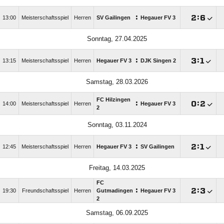
:

:

13:00
Meisterschaftsspiel
Herren
SV Gailingen
Hegauer FV 3
Sonntag, 27.04.2025
:

:

13:15
Meisterschaftsspiel
Herren
Hegauer FV 3
DJK Singen 2
Samstag, 28.03.2026
FC Hilzingen
:

:

14:00
Meisterschaftsspiel
Herren
Hegauer FV 3
2
Sonntag, 03.11.2024
:

:

12:45
Meisterschaftsspiel
Herren
Hegauer FV 3
SV Gailingen
Freitag, 14.03.2025
FC
:

:

19:30
Freundschaftsspiel
Herren
Gutmadingen
Hegauer FV 3
2
Samstag, 06.09.2025