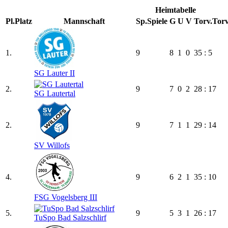
Heimtabelle
Pl.
Platz
Mannschaft
Sp.
Spiele
G
U
V
Torv.
Torv
1.
9
8
1
0
35 : 5
SG Lauter II
2.
9
7
0
2
28 : 17
SG Lautertal
2.
9
7
1
1
29 : 14
SV Willofs
4.
9
6
2
1
35 : 10
FSG Vogelsberg III
5.
9
5
3
1
26 : 17
TuSpo Bad Salzschlirf