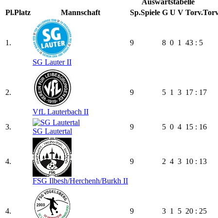
Auswärtstabelle
Pl.
Platz
Mannschaft
Sp.
Spiele
G
U
V
Torv.
Torv
1.
9
8
0
1
43 : 5
SG Lauter II
2.
9
5
1
3
17 : 17
VfL Lauterbach II
3.
9
5
0
4
15 : 16
SG Lautertal
4.
9
2
4
3
10 : 13
FSG Ilbesh/​Herchenh/​Burkh II
4.
9
3
1
5
20 : 25