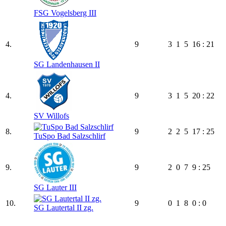
FSG Vogelsberg III
4.
9
3
1
5
16 : 21
SG Landenhausen II
4.
9
3
1
5
20 : 22
SV Willofs
8.
9
2
2
5
17 : 25
TuSpo Bad Salzschlirf
9.
9
2
0
7
9 : 25
SG Lauter III
10.
9
0
1
8
0 : 0
SG Lautertal II zg.