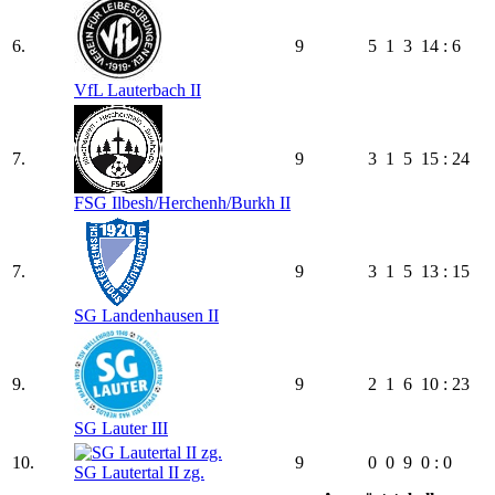
6.
9
5
1
3
14 : 6
VfL Lauterbach II
7.
9
3
1
5
15 : 24
FSG Ilbesh/​Herchenh/​Burkh II
7.
9
3
1
5
13 : 15
SG Landenhausen II
9.
9
2
1
6
10 : 23
SG Lauter III
10.
9
0
0
9
0 : 0
SG Lautertal II zg.