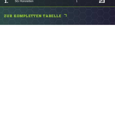
1.
23
SG Hünstetten
1
ZUR KOMPLETTEN TABELLE