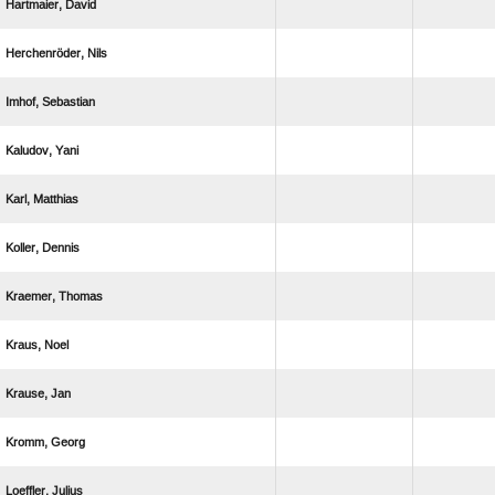
 
 
 
 
 
 
 
 
 
 
 