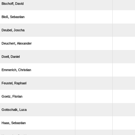
 
 
 
 
 
 
 
 
 
 