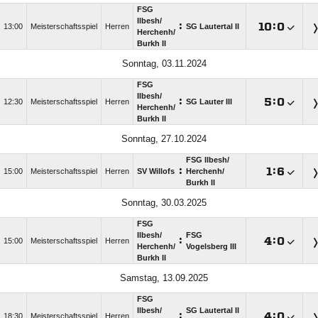
FSG
Ilbesh/​
:

:

13:00
Meisterschaftsspiel
Herren
SG Lautertal II
Herchenh/​
Burkh II
Sonntag, 03.11.2024
FSG
Ilbesh/​
:

:

12:30
Meisterschaftsspiel
Herren
SG Lauter III
Herchenh/​
Burkh II
Sonntag, 27.10.2024
FSG Ilbesh/​
:

:

15:00
Meisterschaftsspiel
Herren
SV Willofs
Herchenh/​
Burkh II
Sonntag, 30.03.2025
FSG
Ilbesh/​
FSG
:

:

15:00
Meisterschaftsspiel
Herren
Herchenh/​
Vogelsberg III
Burkh II
Samstag, 13.09.2025
FSG
Ilbesh/​
SG Lautertal II
:

:

18:30
Meisterschaftsspiel
Herren