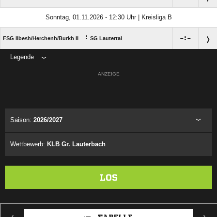
Sonntag, 01.11.2026 - 12:30 Uhr | Kreisliga B
:

:

FSG Ilbesh/​Herchenh/​Burkh II
SG Lautertal
Legende
ANZEIGE
Saison:
2026/2027
Wettbewerb:
KLB Gr. Lauterbach
LOS