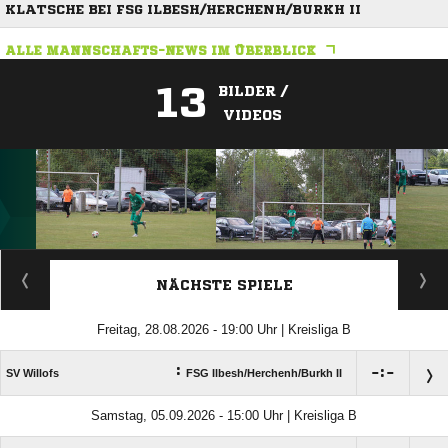
KLATSCHE BEI FSG ILBESH/HERCHENH/BURKH II
ALLE MANNSCHAFTS-NEWS IM ÜBERBLICK
13
BILDER /
VIDEOS
ANZEIGE
NÄCHSTE SPIELE
Freitag, 28.08.2026 - 19:00 Uhr | Kreisliga B
:

:

SV Willofs
FSG Ilbesh/​Herchenh/​Burkh II
Samstag, 05.09.2026 - 15:00 Uhr | Kreisliga B