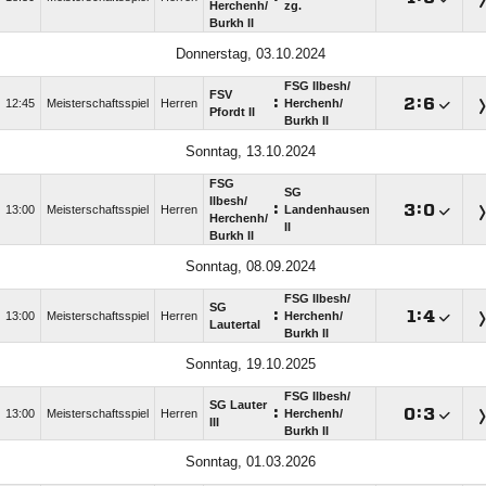
Herchenh/​
zg.
Burkh II
Donnerstag, 03.10.2024
FSG Ilbesh/​
FSV
:

:

12:45
Meisterschaftsspiel
Herren
Herchenh/​
Pfordt II
Burkh II
Sonntag, 13.10.2024
FSG
SG
Ilbesh/​
:

:

13:00
Meisterschaftsspiel
Herren
Landenhausen
Herchenh/​
II
Burkh II
Sonntag, 08.09.2024
FSG Ilbesh/​
SG
:

:

13:00
Meisterschaftsspiel
Herren
Herchenh/​
Lautertal
Burkh II
Sonntag, 19.10.2025
FSG Ilbesh/​
SG Lauter
:

:

13:00
Meisterschaftsspiel
Herren
Herchenh/​
III
Burkh II
Sonntag, 01.03.2026