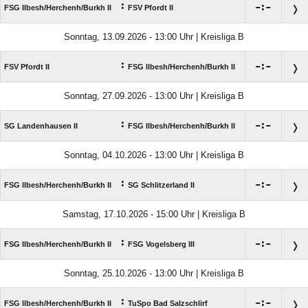
:

:

FSG Ilbesh/​Herchenh/​Burkh II
FSV Pfordt II
Sonntag, 13.09.2026 - 13:00 Uhr | Kreisliga B
:

:

FSV Pfordt II
FSG Ilbesh/​Herchenh/​Burkh II
Sonntag, 27.09.2026 - 13:00 Uhr | Kreisliga B
:

:

SG Landenhausen II
FSG Ilbesh/​Herchenh/​Burkh II
Sonntag, 04.10.2026 - 13:00 Uhr | Kreisliga B
:

:

FSG Ilbesh/​Herchenh/​Burkh II
SG Schlitzerland II
Samstag, 17.10.2026 - 15:00 Uhr | Kreisliga B
:

:

FSG Ilbesh/​Herchenh/​Burkh II
FSG Vogelsberg III
Sonntag, 25.10.2026 - 13:00 Uhr | Kreisliga B
:

:

FSG Ilbesh/​Herchenh/​Burkh II
TuSpo Bad Salzschlirf