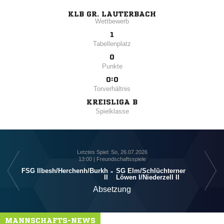
KLB GR. LAUTERBACH
Wettbewerb
1
Tabellenplatz
0
Punkte
0:0
Torverhältnis
KREISLIGA B
Spielklasse
Letztes Spiel: So, 26.07.2026
13:00 | Freundschaftsspiele
FSG Ilbesh/​Herchenh/​Burkh
-
SG Elm/​Schlüchterner
II
Löwen I/​Niederzell II
Absetzung
MANNSCHAFTS-NEWS