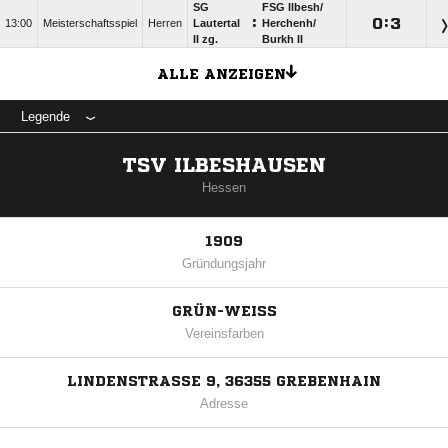
SG
FSG Ilbesh/​
:

:

13:00
Meisterschaftsspiel
Herren
Lautertal
Herchenh/​
II zg.
Burkh II
ALLE ANZEIGEN
Legende
TSV ILBESHAUSEN
Hessen
1909
Gründungsjahr
GRÜN-WEISS
Vereinsfarben
LINDENSTRASSE 9, 36355 GREBENHAIN
Adresse