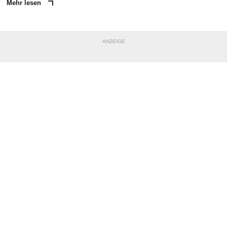
Mehr lesen
ANZEIGE
NACHRICHT SENDEN
* Pflichtfelder