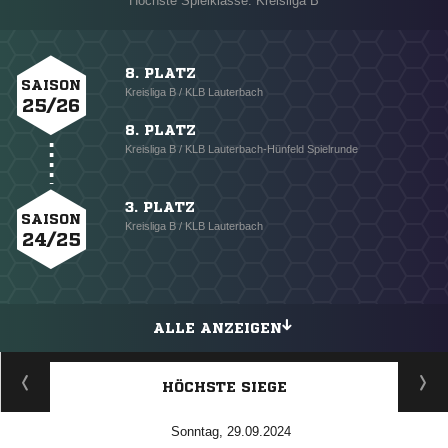
Höchste Spielklasse: Kreisliga B
8. PLATZ
SAISON
Kreisliga B / KLB Lauterbach
25/26
8. PLATZ
Kreisliga B / KLB Lauterbach-Hünfeld Spielrunde
3. PLATZ
SAISON
Kreisliga B / KLB Lauterbach
24/25
ALLE ANZEIGEN
HÖCHSTE SIEGE
Sonntag, 29.09.2024