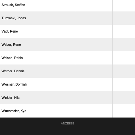
 
 
 
 
 
 
 
 
 
ANZEIGE