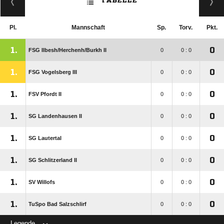
TABELLE
Pl.
Mannschaft
Sp.
Torv.
Pkt.
1.
0
FSG Ilbesh/​Herchenh/​Burkh II
0
0 : 0
1.
0
FSG Vogelsberg III
0
0 : 0
1.
0
FSV Pfordt II
0
0 : 0
1.
0
SG Landenhausen II
0
0 : 0
1.
0
SG Lautertal
0
0 : 0
1.
0
SG Schlitzerland II
0
0 : 0
1.
0
SV Willofs
0
0 : 0
1.
0
TuSpo Bad Salzschlirf
0
0 : 0
Legende