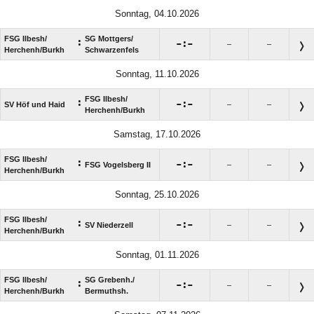
Sonntag, 04.10.2026
FSG Ilbesh/​
SG Mottgers/​
:

:

–
–
Herchenh/​Burkh
Schwarzenfels
Sonntag, 11.10.2026
FSG Ilbesh/​
:

:

SV Höf und Haid
–
–
Herchenh/​Burkh
Samstag, 17.10.2026
FSG Ilbesh/​
:

:

FSG Vogelsberg II
–
–
Herchenh/​Burkh
Sonntag, 25.10.2026
FSG Ilbesh/​
:

:

SV Niederzell
–
–
Herchenh/​Burkh
Sonntag, 01.11.2026
FSG Ilbesh/​
SG Grebenh./​
:

:

–
–
Herchenh/​Burkh
Bermuthsh.