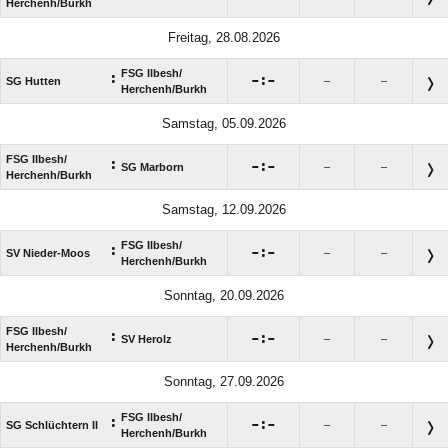
Herchenh/​Burkh
Freitag, 28.08.2026
FSG Ilbesh/​
:

:

SG Hutten
–
–
Herchenh/​Burkh
Samstag, 05.09.2026
FSG Ilbesh/​
:

:

SG Marborn
–
–
Herchenh/​Burkh
Samstag, 12.09.2026
FSG Ilbesh/​
:

:

SV Nieder-Moos
–
–
Herchenh/​Burkh
Sonntag, 20.09.2026
FSG Ilbesh/​
:

:

SV Herolz
–
–
Herchenh/​Burkh
Sonntag, 27.09.2026
FSG Ilbesh/​
:

:

SG Schlüchtern II
–
–
Herchenh/​Burkh