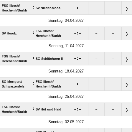
FSG Ilbesh/​
:

:

SV Nieder-Moos
–
–
Herchenh/​Burkh
Sonntag, 04.04.2027
FSG Ilbesh/​
:

:

SV Herolz
–
–
Herchenh/​Burkh
Sonntag, 11.04.2027
FSG Ilbesh/​
:

:

SG Schlüchtern II
–
–
Herchenh/​Burkh
Sonntag, 18.04.2027
SG Mottgers/​
FSG Ilbesh/​
:

:

–
–
Schwarzenfels
Herchenh/​Burkh
Sonntag, 25.04.2027
FSG Ilbesh/​
:

:

SV Höf und Haid
–
–
Herchenh/​Burkh
Sonntag, 02.05.2027