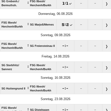
SG Grebenh./​
FSG Ilbesh/​
:

:

–
–
Bermuthsh.
Herchenh/​Burkh
Donnerstag, 06.08.2026
FSG Ilbesh/​
:

:

SG Marjoß/​Mernes
–
–
Herchenh/​Burkh
Sonntag, 09.08.2026
FSG Ilbesh/​
:

:

SG Freiensteinau II
–
–
Herchenh/​Burkh
Freitag, 14.08.2026
SG Sterbfritz/​
FSG Ilbesh/​
:

:

–
–
Sannerz
Herchenh/​Burkh
Sonntag, 16.08.2026
FSG Ilbesh/​
:

:

SG Huttengrund II
–
–
Herchenh/​Burkh
Sonntag, 23.08.2026
FSG Ilbesh/​
:

:

SG Distelrasen
–
–