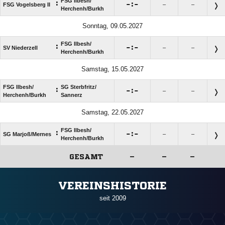
FSG Ilbesh/​
:

:

FSG Vogelsberg II
–
–
Herchenh/​Burkh
Sonntag, 09.05.2027
FSG Ilbesh/​
:

:

SV Niederzell
–
–
Herchenh/​Burkh
Samstag, 15.05.2027
FSG Ilbesh/​
SG Sterbfritz/​
:

:

–
–
Herchenh/​Burkh
Sannerz
Samstag, 22.05.2027
FSG Ilbesh/​
:

:

SG Marjoß/​Mernes
–
–
Herchenh/​Burkh
GESAMT
–
–
–
ANZEIGE
VEREINSHISTORIE
seit 2009