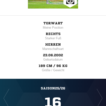
TORWART
Meine Position
RECHTS
Starker Fuß
HERREN
Mannschaftsart
23.06.2002
Geburtsdatum
189 CM / 96 KG
Größe / Gewicht
SAISON25/26
16