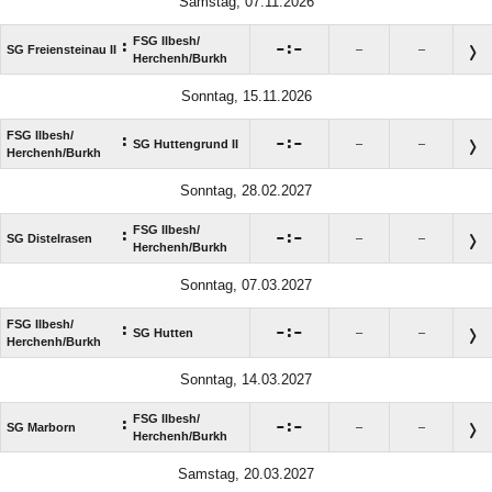
Samstag, 07.11.2026
FSG Ilbesh/​
:

:

SG Freiensteinau II
–
–
Herchenh/​Burkh
Sonntag, 15.11.2026
FSG Ilbesh/​
:

:

SG Huttengrund II
–
–
Herchenh/​Burkh
Sonntag, 28.02.2027
FSG Ilbesh/​
:

:

SG Distelrasen
–
–
Herchenh/​Burkh
Sonntag, 07.03.2027
FSG Ilbesh/​
:

:

SG Hutten
–
–
Herchenh/​Burkh
Sonntag, 14.03.2027
FSG Ilbesh/​
:

:

SG Marborn
–
–
Herchenh/​Burkh
Samstag, 20.03.2027