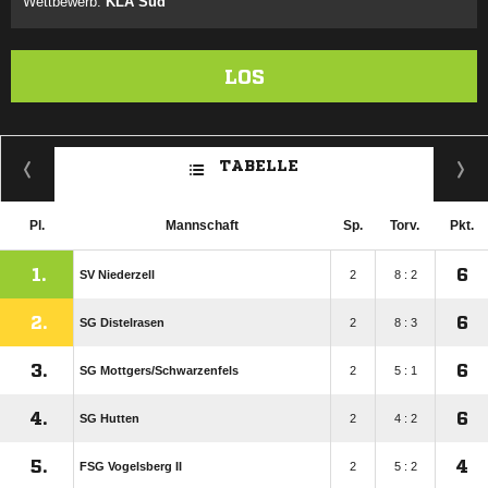
Wettbewerb:
KLA Süd
LOS
TABELLE
Pl.
Mannschaft
Sp.
Torv.
Pkt.
1.
6
SV Niederzell
2
8 : 2
2.
6
SG Distelrasen
2
8 : 3
3.
6
SG Mottgers/​Schwarzenfels
2
5 : 1
4.
6
SG Hutten
2
4 : 2
5.
4
FSG Vogelsberg II
2
5 : 2