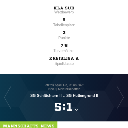
KLA SÜD
Wettbewerb
9
Tabellenplatz
3
Punkte
7:6
Torverhältnis
KREISLIGA A
Spielklasse
Letztes Spiel: Do, 06.08.2026
19:00 | Meisterschaften
SG Schlüchtern II
-
SG Huttengrund II

:

MANNSCHAFTS-NEWS