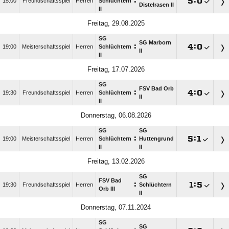
:

:

15:00
Freundschaftsspiel
Herren
Schlüchtern
Distelrasen II
II
Freitag, 29.08.2025
SG
SG Marborn
:

:

19:00
Meisterschaftsspiel
Herren
Schlüchtern
II
II
Freitag, 17.07.2026
SG
FSV Bad Orb
:

:

19:30
Freundschaftsspiel
Herren
Schlüchtern
II
II
Donnerstag, 06.08.2026
SG
SG
:

:

19:00
Meisterschaftsspiel
Herren
Schlüchtern
Huttengrund
II
II
Freitag, 13.02.2026
SG
FSV Bad
:

:

19:30
Freundschaftsspiel
Herren
Schlüchtern
Orb III
II
Donnerstag, 07.11.2024
SG
SG