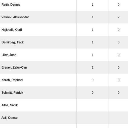
 
1
0
 
1
2
 
1
0
 
1
0
 
1
0
 
1
0
 
0
0
 
0
0
 
 