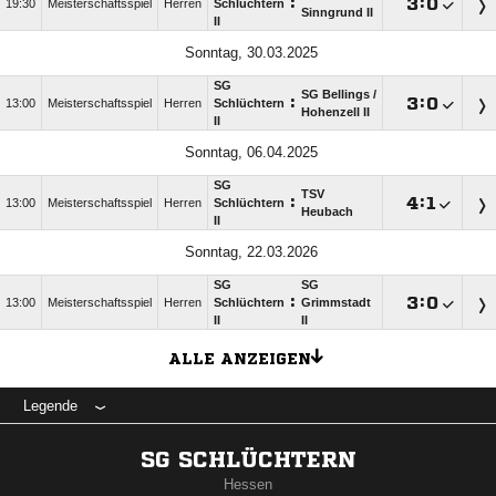
:

:

19:30
Meisterschaftsspiel
Herren
Schlüchtern
Sinngrund II
II
Sonntag, 30.03.2025
SG
SG Bellings /​
:

:

13:00
Meisterschaftsspiel
Herren
Schlüchtern
Hohenzell II
II
Sonntag, 06.04.2025
SG
TSV
:

:

13:00
Meisterschaftsspiel
Herren
Schlüchtern
Heubach
II
Sonntag, 22.03.2026
SG
SG
:

:

13:00
Meisterschaftsspiel
Herren
Schlüchtern
Grimmstadt
II
II
ALLE ANZEIGEN
Legende
SG SCHLÜCHTERN
Hessen