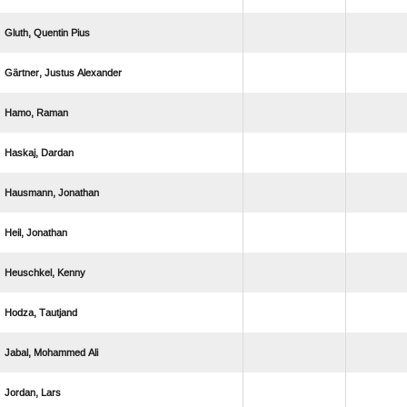
  
  
 
 
 
 
 
 
  
 