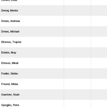
 
 
 
 
 
 
 
 
 
 
 