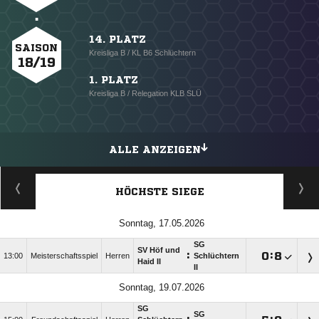
14. PLATZ
SAISON
Kreisliga B / KL B6 Schlüchtern
18/19
1. PLATZ
Kreisliga B / Relegation KLB SLÜ
ALLE ANZEIGEN
HÖCHSTE SIEGE
Sonntag, 17.05.2026
SG
SV Höf und
:

:

13:00
Meisterschaftsspiel
Herren
Schlüchtern
Haid II
II
Sonntag, 19.07.2026
SG
SG