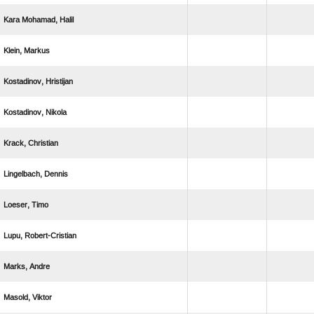
  
 
 
 
 
 
 
 
 
 