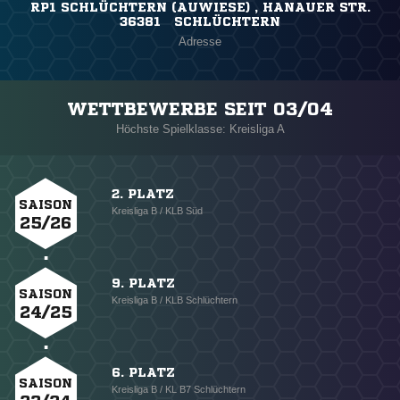
RP1 SCHLÜCHTERN (AUWIESE) , HANAUER STR.
36381 SCHLÜCHTERN
Adresse
WETTBEWERBE SEIT 03/04
Höchste Spielklasse: Kreisliga A
2. PLATZ
SAISON
Kreisliga B / KLB Süd
25/26
9. PLATZ
SAISON
Kreisliga B / KLB Schlüchtern
24/25
6. PLATZ
SAISON
Kreisliga B / KL B7 Schlüchtern