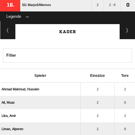
16.
0
SG Marjoß/​Mernes
2
2 : 9
Legende
KADER
Filter
Spieler
Einsätze
Tore
  
2
2
 
2
0
 
2
2
 
2
0