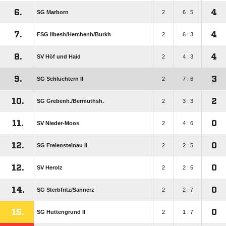
6.
4
SG Marborn
2
6 : 5
7.
4
FSG Ilbesh/​Herchenh/​Burkh
2
6 : 3
8.
4
SV Höf und Haid
2
4 : 3
9.
3
SG Schlüchtern II
2
7 : 6
10.
2
SG Grebenh./​Bermuthsh.
2
3 : 3
11.
0
SV Nieder-Moos
2
4 : 6
12.
0
SG Freiensteinau II
2
2 : 5
12.
0
SV Herolz
2
2 : 5
14.
0
SG Sterbfritz/​Sannerz
2
2 : 7
15.
0
SG Huttengrund II
2
1 : 7