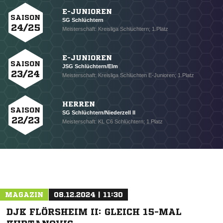
E-JUNIOREN
SAISON
SG Schlüchtern
24/25
Meisterschaft: Kreisliga Schlüchtern; 1.Platz
E-JUNIOREN
SAISON
JSG Schlüchtern/Elm
23/24
Meisterschaft: Kreisliga Schlüchten E-Junioren; 1.Platz
HERREN
SAISON
SG Schlüchtern/Niederzell II
22/23
Meisterschaft: KL C6 Schlüchtern; 1.Platz
NACHRICHT SENDEN
* Pflichtfelder
MAGAZIN
08.12.2024 | 11:30
DJK FLÖRSHEIM II: GLEICH 15-MAL