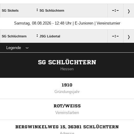
:

:

SG Sickels
SG Schlüchtern
Samstag, 08.08.2026 - 12:48 Uhr | E-Junioren | Vereinsturnier
:

:

SG Schlüchtern
JSG Lüdertal
Legende
SG SCHLÜCHTERN
Hessen
1910
Gründungsjahr
ROT/WEISS
Vereinsfarben
BERGWINKELWEG 15, 36381 SCHLÜCHTERN
Adresse