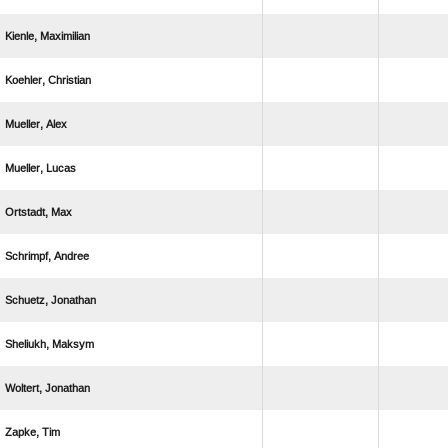
 
 
 
 
 
 
 
 
 
 