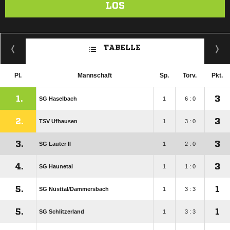
LOS
TABELLE
Pl.
Mannschaft
Sp.
Torv.
Pkt.
1.
3
SG Haselbach
1
6 : 0
2.
3
TSV Ufhausen
1
3 : 0
3.
3
SG Lauter II
1
2 : 0
4.
3
SG Haunetal
1
1 : 0
5.
1
SG Nüsttal/​Dammersbach
1
3 : 3
5.
1
SG Schlitzerland
1
3 : 3