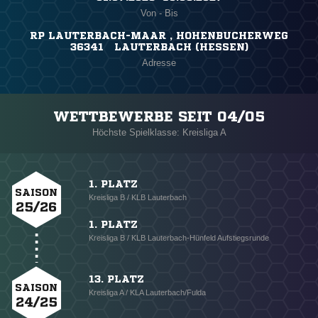
Von - Bis
RP LAUTERBACH-MAAR , HOHENBUCHERWEG
36341 LAUTERBACH (HESSEN)
Adresse
WETTBEWERBE SEIT 04/05
Höchste Spielklasse: Kreisliga A
1. PLATZ
SAISON
Kreisliga B / KLB Lauterbach
25/26
1. PLATZ
Kreisliga B / KLB Lauterbach-Hünfeld Aufstiegsrunde
13. PLATZ
SAISON
Kreisliga A / KLA Lauterbach/Fulda
24/25