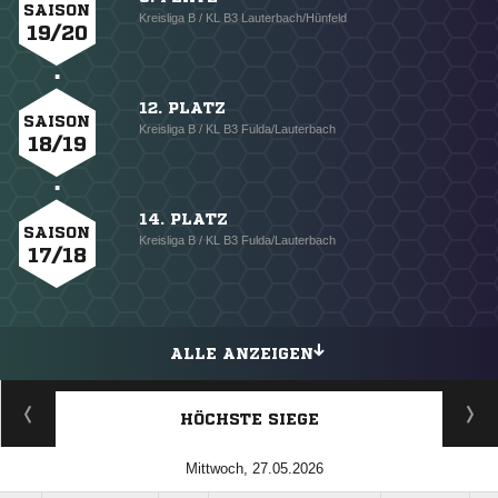
SAISON
Kreisliga B / KL B3 Lauterbach/Hünfeld
19/20
12. PLATZ
SAISON
Kreisliga B / KL B3 Fulda/Lauterbach
18/19
14. PLATZ
SAISON
Kreisliga B / KL B3 Fulda/Lauterbach
17/18
ALLE ANZEIGEN
HÖCHSTE SIEGE
Mittwoch, 27.05.2026