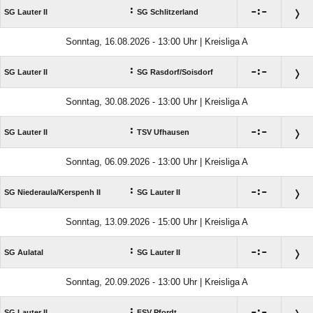
:

:

SG Lauter II
SG Schlitzerland
Sonntag, 16.08.2026 - 13:00 Uhr | Kreisliga A
:

:

SG Lauter II
SG Rasdorf/​Soisdorf
Sonntag, 30.08.2026 - 13:00 Uhr | Kreisliga A
:

:

SG Lauter II
TSV Ufhausen
Sonntag, 06.09.2026 - 13:00 Uhr | Kreisliga A
:

:

SG Niederaula/​Kerspenh II
SG Lauter II
Sonntag, 13.09.2026 - 15:00 Uhr | Kreisliga A
:

:

SG Aulatal
SG Lauter II
Sonntag, 20.09.2026 - 13:00 Uhr | Kreisliga A
:

:

SG Lauter II
FSV Pfordt