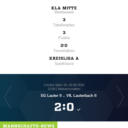
KLA MITTE
Wettbewerb
3
Tabellenplatz
3
Punkte
2:0
Torverhältnis
KREISLIGA A
Spielklasse
Letztes Spiel: So, 02.08.2026
13:00 | Meisterschaften
SG Lauter II
-
VfL Lauterbach II

:

MANNSCHAFTS-NEWS