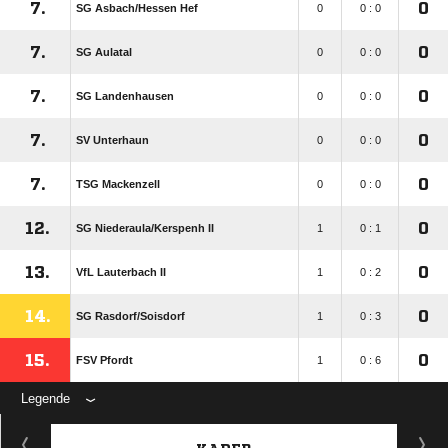
7.
0
SG Asbach/​Hessen Hef
0
0 : 0
7.
0
SG Aulatal
0
0 : 0
7.
0
SG Landenhausen
0
0 : 0
7.
0
SV Unterhaun
0
0 : 0
7.
0
TSG Mackenzell
0
0 : 0
12.
0
SG Niederaula/​Kerspenh II
1
0 : 1
13.
0
VfL Lauterbach II
1
0 : 2
14.
0
SG Rasdorf/​Soisdorf
1
0 : 3
15.
0
FSV Pfordt
1
0 : 6
Legende