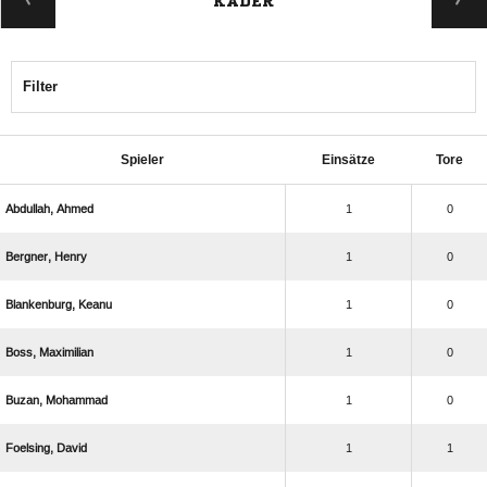
KADER
Filter
Spieler
Einsätze
Tore
 
1
0
 
1
0
 
1
0
 
1
0
 
1
0
 
1
1