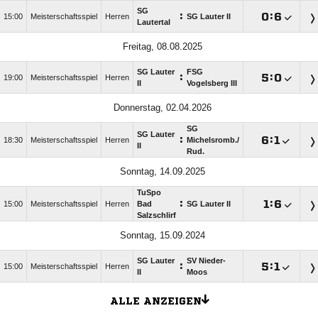
SG
:

:

15:00
Meisterschaftsspiel
Herren
SG Lauter II
Lautertal
Freitag, 08.08.2025
SG Lauter
FSG
:

:

19:00
Meisterschaftsspiel
Herren
II
Vogelsberg III
Donnerstag, 02.04.2026
SG
SG Lauter
:

:

18:30
Meisterschaftsspiel
Herren
Michelsromb./​
II
Rud.
Sonntag, 14.09.2025
TuSpo
:

:

15:00
Meisterschaftsspiel
Herren
Bad
SG Lauter II
Salzschlirf
Sonntag, 15.09.2024
SG Lauter
SV Nieder-
:

:

15:00
Meisterschaftsspiel
Herren
II
Moos
ALLE ANZEIGEN