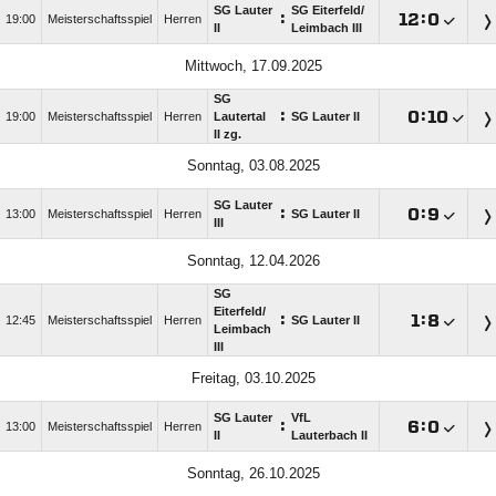
SG Lauter
SG Eiterfeld/​
:

:

19:00
Meisterschaftsspiel
Herren
II
Leimbach III
Mittwoch, 17.09.2025
SG
:

:

19:00
Meisterschaftsspiel
Herren
Lautertal
SG Lauter II
II zg.
Sonntag, 03.08.2025
SG Lauter
:

:

13:00
Meisterschaftsspiel
Herren
SG Lauter II
III
Sonntag, 12.04.2026
SG
Eiterfeld/​
:

:

12:45
Meisterschaftsspiel
Herren
SG Lauter II
Leimbach
III
Freitag, 03.10.2025
SG Lauter
VfL
:

:

13:00
Meisterschaftsspiel
Herren
II
Lauterbach II
Sonntag, 26.10.2025