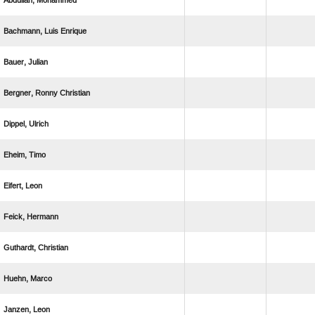
 
  
 
  
 
 
 
 
 
 
 