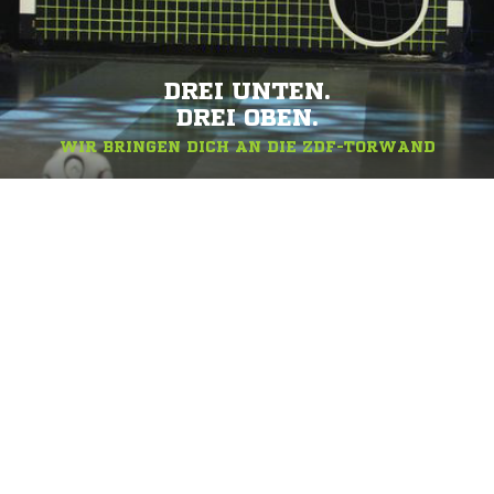
DREI UNTEN.
DREI OBEN.
WIR BRINGEN DICH AN DIE ZDF-TORWAND