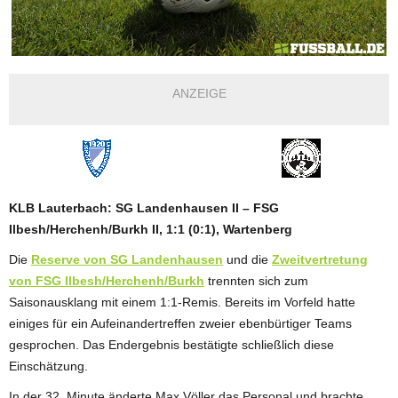
ANZEIGE
KLB Lauterbach: SG Landenhausen II – FSG
Ilbesh/Herchenh/Burkh II, 1:1 (0:1), Wartenberg
Die
Reserve von SG Landenhausen
und die
Zweitvertretung
von FSG Ilbesh/Herchenh/Burkh
trennten sich zum
Saisonausklang mit einem 1:1-Remis. Bereits im Vorfeld hatte
einiges für ein Aufeinandertreffen zweier ebenbürtiger Teams
gesprochen. Das Endergebnis bestätigte schließlich diese
Einschätzung.
In der 32. Minute änderte Max Völler das Personal und brachte