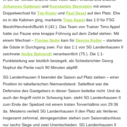
Johannes Gallerani
und
Konstantin Sternstein
mit einem
Doppelwechsel für
Tim Kister
und
Paul Desel
auf den Platz. Ehe
es in die Kabinen ging, markierte
Timo Appel
das 1:0 für FSG
Ilbesh/Herchenh/Burkh II (42.). Das Team von Trainer Timo Appel
hatte zur Pause eine knappe Führung auf dem Zettel stehen. Mit
einem Wechsel –
Florian Nolte
kam für
Dennis Koller
– starteten
die Gäste in Durchgang zwei. Für das 1:1 von SG Landenhausen II
zeichnete
Andre Behrendt
verantwortlich (75.). Die 1:1-
Punkteteilung war letztlich besiegelt, als Schiedsrichter Georg
Nophut die Partie nach 90 Minuten abpfiff.
SG Landenhausen II beendet die Saison auf Platz sieben – einer
Position im tabellarischen Niemandsland. Sattelfest war die
Defensive des Gastgebers in dieser Saison beileibe nicht. Und da
auch der Angriff nicht in Schwung kam, steht SG Landenhausen II
zum Ende der Spielzeit mit einem tristen Torverhältnis von 29:36
da. Meistens verließ SG Landenhausen II den Platz als Verlierer,
insgesamt zehnmal, demgegenüber stehen zum Saisonabschluss
nur sechs Siege und zwei Unentschieden. SG Landenhausen II