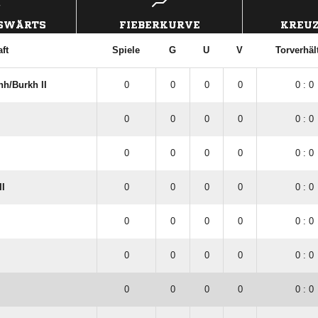
USWÄRTS
FIEBERKURVE
KREUZ
ft
Spiele
G
U
V
Torverhäl
h/​Burkh II
0
0
0
0
0 : 0
0
0
0
0
0 : 0
0
0
0
0
0 : 0
I
0
0
0
0
0 : 0
0
0
0
0
0 : 0
0
0
0
0
0 : 0
0
0
0
0
0 : 0