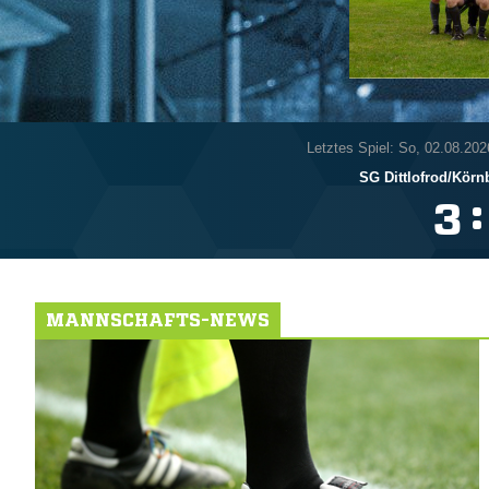
Letztes Spiel: So, 02.08.202
SG Dittlofrod/​Körn
:

MANNSCHAFTS-NEWS