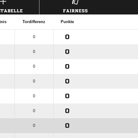
TABELLE
FAIRNESS
tnis
Tordifferenz
Punkte
0
0
0
0
0
0
0
0
0
0
0
0
0
0