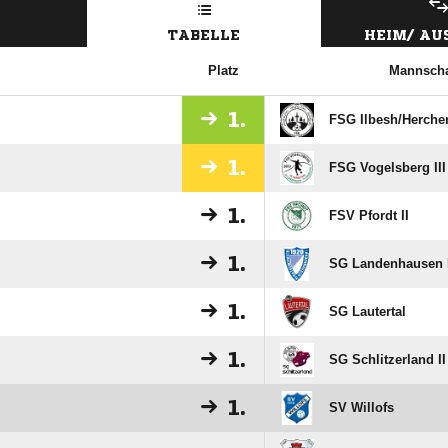
TABELLE
HEIM/ A
Platz
Mannscha
1.
FSG Ilbesh/​Herchen
1.
FSG Vogelsberg III
1.
FSV Pfordt II
1.
SG Landenhausen I
1.
SG Lautertal
1.
SG Schlitzerland II
1.
SV Willofs