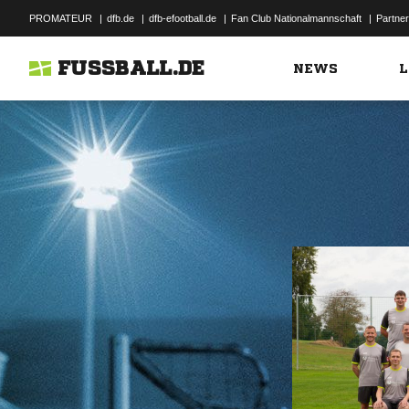
PROMATEUR
|
dfb.de
|
dfb-efootball.de
|
Fan Club Nationalmannschaft
|
Partner
FUSSBALL.DE
NEWS
L