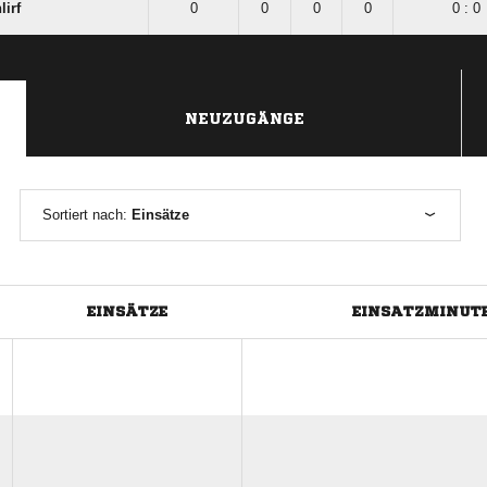
irf
0
0
0
0
0 : 0
NEUZUGÄNGE
Sortiert nach:
Einsätze
EINSÄTZE
EINSATZMINUT