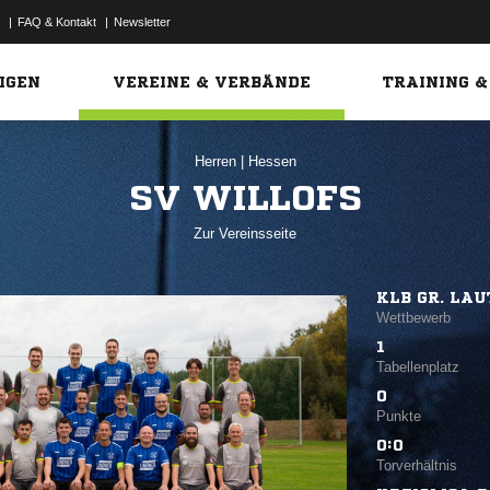
|
FAQ & Kontakt
|
Newsletter
Link
IGEN
VEREINE & VERBÄNDE
TRAINING &
Herren
|
Hessen
SV WILLOFS
Zur Vereinsseite
KLB GR. LA
Wettbewerb
1
Tabellenplatz
0
Punkte
0:0
Torverhältnis