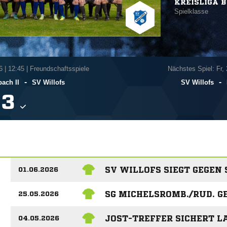
KREISLIGA B
Spielklasse
6
|
12:45 | Freundschaftsspiele
Nächstes Spiel: Fr,
-
-
bach II
SV Willofs
SV Willofs

SV WILLOFS SIEGT GEGEN
01.06.2026
SG MICHELSROMB./RUD. 
25.05.2026
JOST-TREFFER SICHERT 
04.05.2026