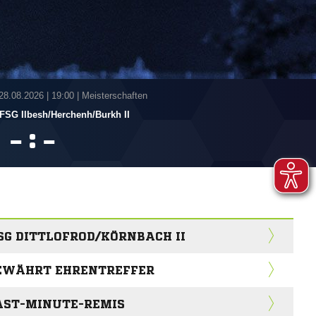
 28.08.2026
|
19:00 | Meisterschaften
FSG Ilbesh/​Herchenh/​Burkh II
:


 SG DITTLOFROD/KÖRNBACH II
GEWÄHRT EHRENTREFFER
LAST-MINUTE-REMIS