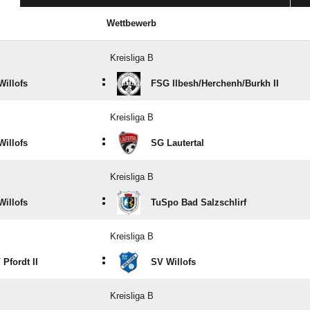
Wettbewerb
Kreisliga B
:
Willofs
FSG Ilbesh/​Herchenh/​Burkh II
Kreisliga B
:
Willofs
SG Lautertal
Kreisliga B
:
Willofs
TuSpo Bad Salzschlirf
Kreisliga B
:
Pfordt II
SV Willofs
Kreisliga B