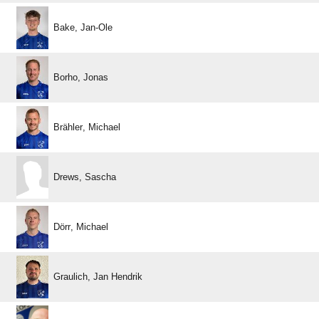
 
 
 
 
 
  