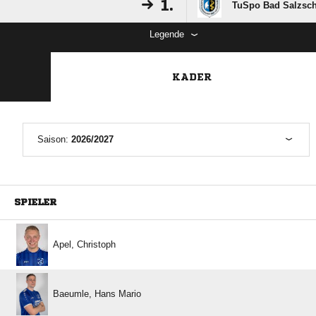
1.
TuSpo Bad Salzschl
Legende
KADER
Saison:
2026/2027
SPIELER
 
  