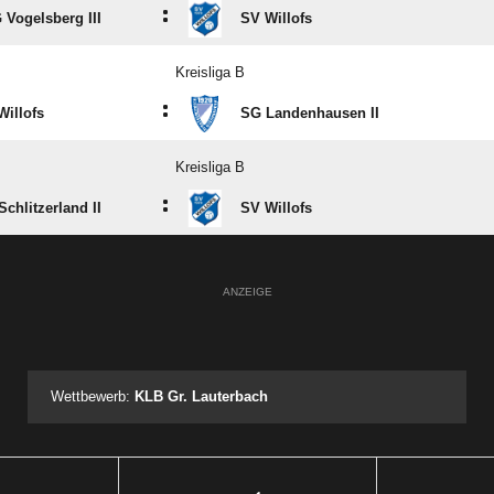
:
 Vogelsberg III
SV Willofs
Kreisliga B
:
Willofs
SG Landenhausen II
Kreisliga B
:
chlitzerland II
SV Willofs
ANZEIGE
Wettbewerb:
KLB Gr. Lauterbach