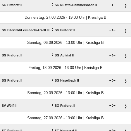
:

:

SG Praforst II
SG Nüsttal/​Dammersbach II
Donnerstag, 27.08.2026 - 19:00 Uhr | Kreisliga B
:

:

SG Eiterfeld/​Leimbach/​Arzell III
SG Praforst II
Sonntag, 06.09.2026 - 13:00 Uhr | Kreisliga B
:

:

SG Praforst II
SG Aulatal II
Freitag, 18.09.2026 - 13:00 Uhr | Kreisliga B
:

:

SG Praforst II
SG Haselbach II
Sonntag, 20.09.2026 - 13:00 Uhr | Kreisliga B
:

:

SV Wölf II
SG Praforst II
Sonntag, 27.09.2026 - 13:00 Uhr | Kreisliga B
:

:

SG Praforst II
SG Haunetal II