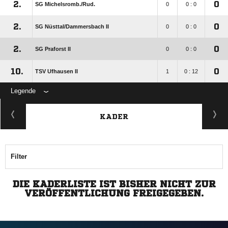
2.
0
SG Michelsromb./​Rud.
0
0 : 0
2.
0
SG Nüsttal/​Dammersbach II
0
0 : 0
2.
0
SG Praforst II
0
0 : 0
10.
0
TSV Ufhausen II
1
0 : 12
Legende
KADER
Filter
DIE KADERLISTE IST BISHER NICHT ZUR
VERÖFFENTLICHUNG FREIGEGEBEN.