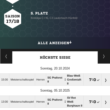
5. PLATZ
SAISON
Kreisliga C / KL C3 Lauterbach-Hünfeld
17/18
ALLE ANZEIGEN
HÖCHSTE SIEGE
Sonntag, 20.10.2024
Blau-Weiß
SG Praforst
:

:

15:00
Meisterschaftsspiel
Herren
Großentaft
II
II
Sonntag, 05.10.2025
SV Rot
SG Praforst
:

:

13:00
Meisterschaftsspiel
Herren
Weiß
II
Burghaun II