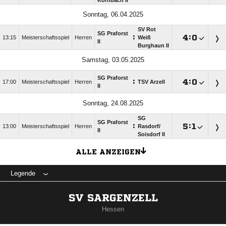
Körnbach II
Sonntag, 06.04.2025
SV Rot
SG Praforst
:

:

13:15
Meisterschaftsspiel
Herren
Weiß
II
Burghaun II
Samstag, 03.05.2025
SG Praforst
:

:

17:00
Meisterschaftsspiel
Herren
TSV Arzell
II
Sonntag, 24.08.2025
SG
SG Praforst
:

:

13:00
Meisterschaftsspiel
Herren
Rasdorf/​
II
Soisdorf II
ALLE ANZEIGEN
Legende
SV SARGENZELL
Hessen