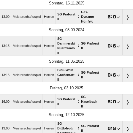
Sonntag, 16.11.2025
GFC
SG Praforst
:

:

13:00
Meisterschaftsspiel
Herren
Dynamo
II
Hünfeld
Sonntag, 08.09.2024
SG
Dammersb/​
SG Praforst
:

:

13:15
Meisterschaftsspiel
Herren
Nüst/​Gaalb
II
II
Sonntag, 11.05.2025
Blau-Weiß
SG Praforst
:

:

13:15
Meisterschaftsspiel
Herren
Großentaft
II
II
Freitag, 03.10.2025
SG
SG Praforst
:

:

16:00
Meisterschaftsspiel
Herren
Haselbach
II
II
Sonntag, 12.10.2025
SG
SG Praforst
:

:

13:00
Meisterschaftsspiel
Herren
Dittlofrod/​
II