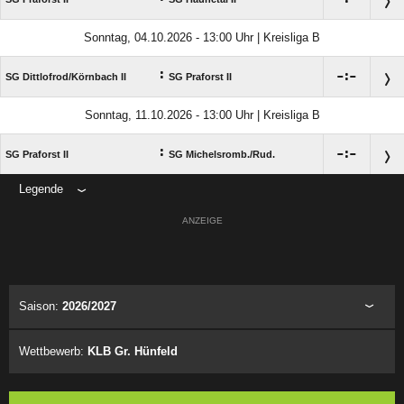
Sonntag, 04.10.2026 - 13:00 Uhr | Kreisliga B
:

:

SG Dittlofrod/​Körnbach II
SG Praforst II
Sonntag, 11.10.2026 - 13:00 Uhr | Kreisliga B
:

:

SG Praforst II
SG Michelsromb./​Rud.
Legende
ANZEIGE
Saison:
2026/2027
Wettbewerb:
KLB Gr. Hünfeld