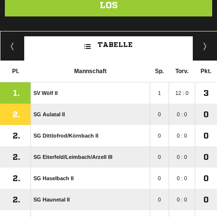
LOS
TABELLE
Pl.
Mannschaft
Sp.
Torv.
Pkt.
1.
3
SV Wölf II
1
12 : 0
2.
0
SG Aulatal II
0
0 : 0
2.
0
SG Dittlofrod/​Körnbach II
0
0 : 0
2.
0
SG Eiterfeld/​Leimbach/​Arzell III
0
0 : 0
2.
0
SG Haselbach II
0
0 : 0
2.
0
SG Haunetal II
0
0 : 0