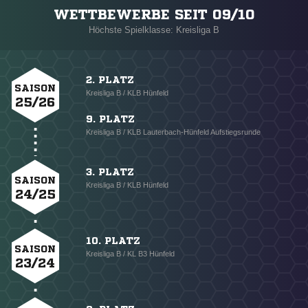
WETTBEWERBE SEIT 09/10
Höchste Spielklasse: Kreisliga B
2. PLATZ
SAISON
Kreisliga B / KLB Hünfeld
25/26
9. PLATZ
Kreisliga B / KLB Lauterbach-Hünfeld Aufstiegsrunde
3. PLATZ
SAISON
Kreisliga B / KLB Hünfeld
24/25
10. PLATZ
SAISON
Kreisliga B / KL B3 Hünfeld
23/24