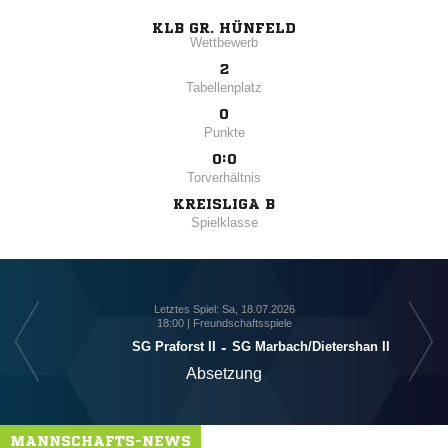
KLB GR. HÜNFELD
Wettbewerb
2
Tabellenplatz
0
Punkte
0:0
Torverhältnis
KREISLIGA B
Spielklasse
Letztes Spiel: Sa, 18.07.2026
18:00 | Freundschaftsspiele
SG Praforst II
-
SG Marbach/​Dietershan II
Absetzung
MANNSCHAFTS-NEWS