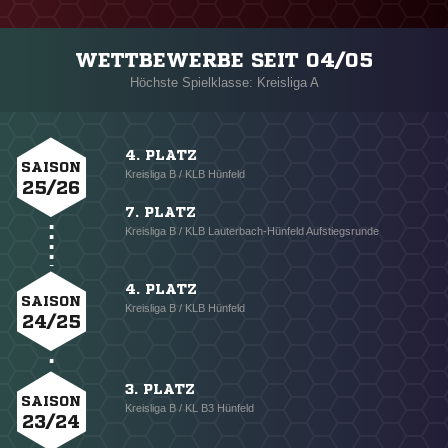
WETTBEWERBE SEIT 04/05
Höchste Spielklasse: Kreisliga A
4. PLATZ
SAISON
Kreisliga B / KLB Hünfeld
25/26
7. PLATZ
Kreisliga B / KLB Lauterbach-Hünfeld Aufstiegsrunde
4. PLATZ
SAISON
Kreisliga B / KLB Hünfeld
24/25
3. PLATZ
SAISON
Kreisliga B / KL B3 Hünfeld
23/24