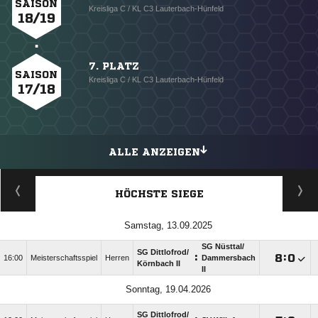
SAISON
Kreisliga C / KL C3 Lauterbach-Hünfeld
18/19
7. PLATZ
SAISON
Kreisliga C / KL C3 Lauterbach-Hünfeld
17/18
ALLE ANZEIGEN
HÖCHSTE SIEGE
Samstag, 13.09.2025
SG Nüsttal/​
SG Dittlofrod/​
:

:

16:00
Meisterschaftsspiel
Herren
Dammersbach
Körnbach II
II
Sonntag, 19.04.2026
SG Dittlofrod/​