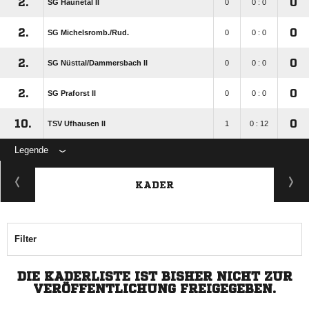
2.
0
SG Haunetal II
0
0 : 0
2.
0
SG Michelsromb./​Rud.
0
0 : 0
2.
0
SG Nüsttal/​Dammersbach II
0
0 : 0
2.
0
SG Praforst II
0
0 : 0
10.
0
TSV Ufhausen II
1
0 : 12
Legende
KADER
Filter
DIE KADERLISTE IST BISHER NICHT ZUR
VERÖFFENTLICHUNG FREIGEGEBEN.