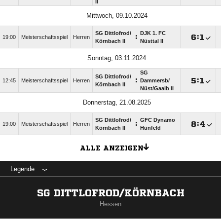
II
Mittwoch, 09.10.2024
SG Dittlofrod/​
DJK 1. FC
:

:

19:00
Meisterschaftsspiel
Herren
Körnbach II
Nüsttal II
Sonntag, 03.11.2024
SG
SG Dittlofrod/​
:

:

12:45
Meisterschaftsspiel
Herren
Dammersb/​
Körnbach II
Nüst/​Gaalb II
Donnerstag, 21.08.2025
SG Dittlofrod/​
GFC Dynamo
:

:

19:00
Meisterschaftsspiel
Herren
Körnbach II
Hünfeld
ALLE ANZEIGEN
Legende
SG DITTLOFROD/KÖRNBACH
Hessen