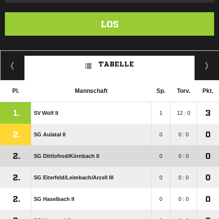
LOS
TABELLE
Pl.
Mannschaft
Sp.
Torv.
Pkt.
1.
3
SV Wölf II
1
12 : 0
2.
0
SG Aulatal II
0
0 : 0
2.
0
SG Dittlofrod/​Körnbach II
0
0 : 0
2.
0
SG Eiterfeld/​Leimbach/​Arzell III
0
0 : 0
2.
0
SG Haselbach II
0
0 : 0