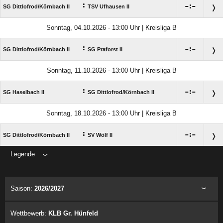
:

:

SG Dittlofrod/​Körnbach II
TSV Ufhausen II
Sonntag, 04.10.2026 - 13:00 Uhr | Kreisliga B
:

:

SG Dittlofrod/​Körnbach II
SG Praforst II
Sonntag, 11.10.2026 - 13:00 Uhr | Kreisliga B
:

:

SG Haselbach II
SG Dittlofrod/​Körnbach II
Sonntag, 18.10.2026 - 13:00 Uhr | Kreisliga B
:

:

SG Dittlofrod/​Körnbach II
SV Wölf II
Legende
ANZEIGE
Saison:
2026/2027
Wettbewerb:
KLB Gr. Hünfeld