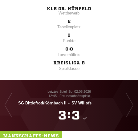
KLB GR. HÜNFELD
Wettbewerb
2
Tabellenplatz
0
Punkte
0:0
Torverhältnis
KREISLIGA B
Spielklasse
Letztes Spiel: So, 02.08.2026
12:45 | Freundschaftsspiele
SG Dittlofrod/​Körnbach II
-
SV Willofs

:

MANNSCHAFTS-NEWS