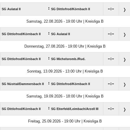
:

:

SG Aulatal II
SG Dittlofrod/​Körnbach II
Samstag, 22.08.2026 - 19:00 Uhr | Kreisliga B
:

:

SG Dittlofrod/​Körnbach II
SG Aulatal II
Donnerstag, 27.08.2026 - 19:00 Uhr | Kreisliga B
:

:

SG Dittlofrod/​Körnbach II
SG Michelsromb./​Rud.
Sonntag, 13.09.2026 - 13:00 Uhr | Kreisliga B
:

:

SG Nüsttal/​Dammersbach II
SG Dittlofrod/​Körnbach II
Samstag, 19.09.2026 - 18:00 Uhr | Kreisliga B
:

:

SG Dittlofrod/​Körnbach II
SG Eiterfeld/​Leimbach/​Arzell III
Freitag, 25.09.2026 - 19:00 Uhr | Kreisliga B