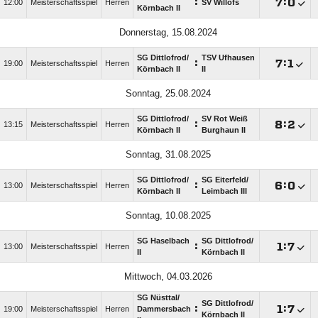
:

:

12:00
Meisterschaftsspiel
Herren
SV Willofs
Körnbach II
Donnerstag, 15.08.2024
SG Dittlofrod/​
TSV Ufhausen
:

:

19:00
Meisterschaftsspiel
Herren
Körnbach II
II
Sonntag, 25.08.2024
SG Dittlofrod/​
SV Rot Weiß
:

:

13:15
Meisterschaftsspiel
Herren
Körnbach II
Burghaun II
Sonntag, 31.08.2025
SG Dittlofrod/​
SG Eiterfeld/​
:

:

13:00
Meisterschaftsspiel
Herren
Körnbach II
Leimbach III
Sonntag, 10.08.2025
SG Haselbach
SG Dittlofrod/​
:

:

13:00
Meisterschaftsspiel
Herren
II
Körnbach II
Mittwoch, 04.03.2026
SG Nüsttal/​
SG Dittlofrod/​
:

:

19:00
Meisterschaftsspiel
Herren
Dammersbach
Körnbach II