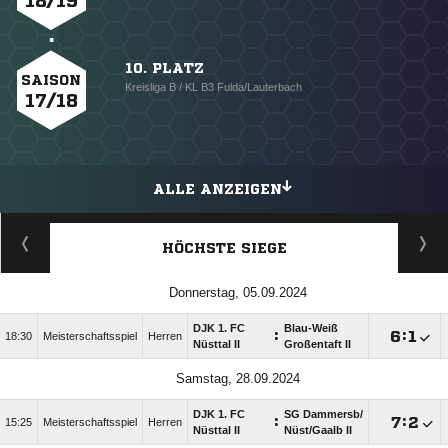
18/19
10. PLATZ
SAISON
Kreisliga B / KL B3 Fulda/Lauterbach
17/18
ALLE ANZEIGEN
HÖCHSTE SIEGE
Donnerstag, 05.09.2024
DJK 1. FC
Blau-Weiß
:

:

18:30
Meisterschaftsspiel
Herren
Nüsttal II
Großentaft II
Samstag, 28.09.2024
DJK 1. FC
SG Dammersb/​
:

:

15:25
Meisterschaftsspiel
Herren
Nüsttal II
Nüst/​Gaalb II