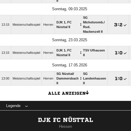
II
Sonntag, 09.03.2025
SG
DJK 1. FC
Michelsromb./​
:

:

13:15
Meisterschaftsspiel
Herren
Nüsttal II
Rud.
Mackenzell II
Sonntag, 23.03.2025
DJK 1. FC
TSV Ufhausen
:

:

13:15
Meisterschaftsspiel
Herren
Nüsttal II
II
Sonntag, 17.05.2026
SG Nüsttal/​
SG
:

:

13:00
Meisterschaftsspiel
Herren
Dammersbach
Landenhausen
II
II
ALLE ANZEIGEN
Legende
DJK FC NÜSTTAL
Hessen