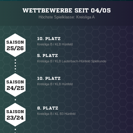
WETTBEWERBE SEIT 04/05
Höchste Spielklasse: Kreisliga A
10. PLATZ
SAISON
Kreisliga B / KLB Hünfeld
25/26
5. PLATZ
Kreisliga B / KLB Lauterbach-Hünfeld Spielrunde
10. PLATZ
SAISON
Kreisliga B / KLB Hünfeld
24/25
8. PLATZ
SAISON
Kreisliga B / KL B3 Hünfeld
23/24