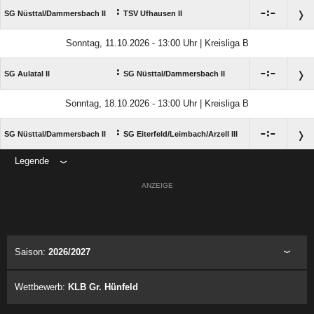
:

:

SG Nüsttal/​Dammersbach II
TSV Ufhausen II
Sonntag, 11.10.2026 - 13:00 Uhr | Kreisliga B
:

:

SG Aulatal II
SG Nüsttal/​Dammersbach II
Sonntag, 18.10.2026 - 13:00 Uhr | Kreisliga B
:

:

SG Nüsttal/​Dammersbach II
SG Eiterfeld/​Leimbach/​Arzell III
Legende
ANZEIGE
Saison:
2026/2027
Wettbewerb:
KLB Gr. Hünfeld