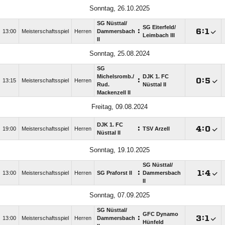
Sonntag, 26.10.2025
SG Nüsttal/​
SG Eiterfeld/​
:

:

13:00
Meisterschaftsspiel
Herren
Dammersbach
Leimbach III
II
Sonntag, 25.08.2024
SG
Michelsromb./​
DJK 1. FC
:

:

13:15
Meisterschaftsspiel
Herren
Rud.
Nüsttal II
Mackenzell II
Freitag, 09.08.2024
DJK 1. FC
:

:

19:00
Meisterschaftsspiel
Herren
TSV Arzell
Nüsttal II
Sonntag, 19.10.2025
SG Nüsttal/​
:

:

13:00
Meisterschaftsspiel
Herren
SG Praforst II
Dammersbach
II
Sonntag, 07.09.2025
SG Nüsttal/​
GFC Dynamo
:

:

13:00
Meisterschaftsspiel
Herren
Dammersbach
Hünfeld