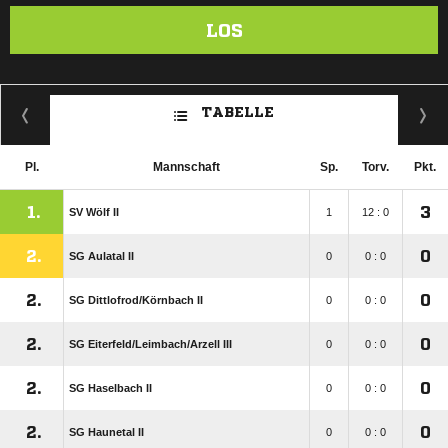
LOS
TABELLE
Pl.
Mannschaft
Sp.
Torv.
Pkt.
1.
3
SV Wölf II
1
12 : 0
2.
0
SG Aulatal II
0
0 : 0
2.
0
SG Dittlofrod/​Körnbach II
0
0 : 0
2.
0
SG Eiterfeld/​Leimbach/​Arzell III
0
0 : 0
2.
0
SG Haselbach II
0
0 : 0
2.
0
SG Haunetal II
0
0 : 0