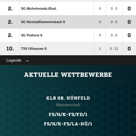
2.
0
SG Michelsromb./​Rud.
0
0 : 0
2.
0
SG Nüsttal/​Dammersbach II
0
0 : 0
2.
0
SG Praforst II
0
0 : 0
10.
0
TSV Ufhausen II
1
0 : 12
Legende
AKTUELLE WETTBEWERBE
KLB GR. HÜNFELD
Meisterschaft
FS/H/K-FS/FD/1
FS/H/K-FS/LA-HÜ/1