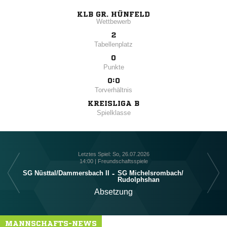
KLB GR. HÜNFELD
Wettbewerb
2
Tabellenplatz
0
Punkte
0:0
Torverhältnis
KREISLIGA B
Spielklasse
Letztes Spiel: So, 26.07.2026
14:00 | Freundschaftsspiele
SG Nüsttal/​Dammersbach II
-
SG Michelsrombach/​
Rudolphshan
Absetzung
MANNSCHAFTS-NEWS