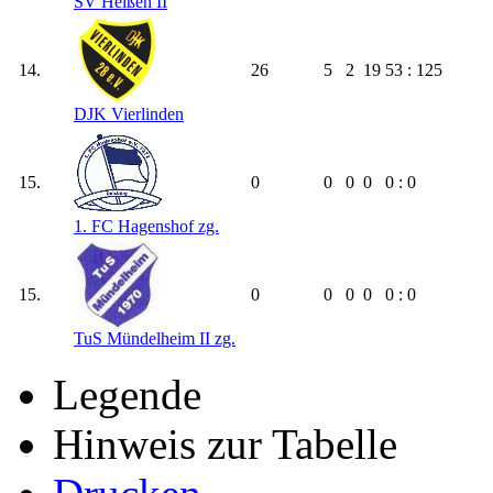
SV Heißen II
14.
26
5
2
19
53 : 125
DJK Vierlinden
15.
0
0
0
0
0 : 0
1. FC Hagenshof zg.
15.
0
0
0
0
0 : 0
TuS Mündelheim II zg.
Legende
Hinweis zur Tabelle