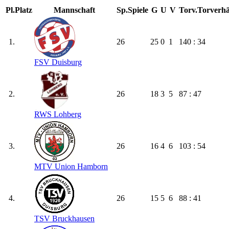
Pl.
Platz
Mannschaft
Sp.
Spiele
G
U
V
Torv.
Torverhä
1.
26
25
0
1
140 : 34
FSV Duisburg
2.
26
18
3
5
87 : 47
RWS Lohberg
3.
26
16
4
6
103 : 54
MTV Union Hamborn
4.
26
15
5
6
88 : 41
TSV Bruckhausen