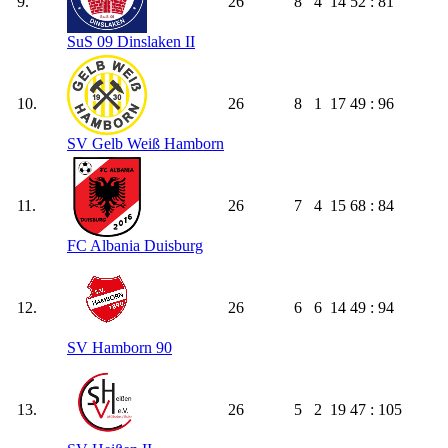
9.
26
8
4
14
52 : 81
SuS 09 Dinslaken II
10.
26
8
1
17
49 : 96
SV Gelb Weiß Hamborn
11.
26
7
4
15
68 : 84
FC Albania Duisburg
12.
26
6
6
14
49 : 94
SV Hamborn 90
13.
26
5
2
19
47 : 105