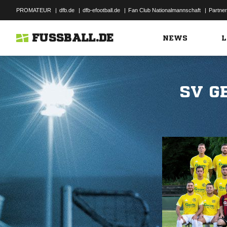
PROMATEUR
|
dfb.de
|
dfb-efootball.de
|
Fan Club Nationalmannschaft
|
Partner
FUSSBALL.DE
NEWS
L
SV G