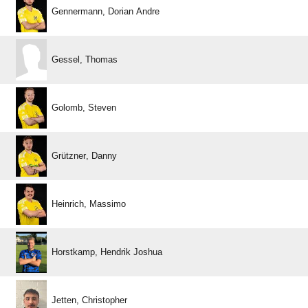
  
 
 
 
 
  
 