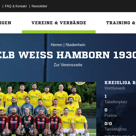
|
FAQ & Kontakt
|
Newsletter
Link
IGEN
VEREINE & VERBÄNDE
TRAINING &
Herren
|
Niederrhein
ELB WEISS HAMBORN 1930 
Zur Vereinsseite
KREISLIGA B
Wettbewerb
1
Tabellenplatz
0
Punkte
0:0
Torverhältnis