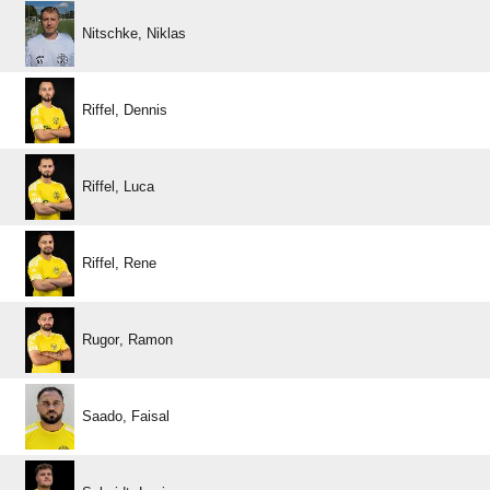
 
 
 
 
 
 