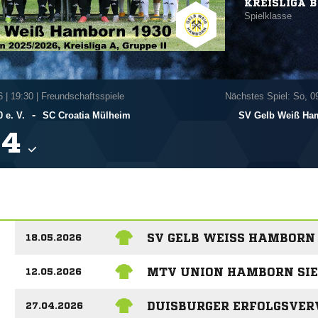
KREISLIGA B
Spielklasse
6
|
19:30 | Freundschaftsspiele
Nächstes Spiel: So, 0
-
 e. V.
SC Croatia Mülheim
SV Gelb Weiß Ham

SV GELB WEISS HAMBORN 
18.05.2026
MTV UNION HAMBORN SIE
12.05.2026
DUISBURGER ERFOLGSVE
27.04.2026