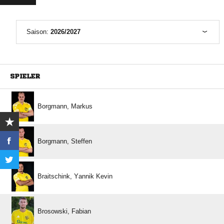
Saison:
2026/2027
SPIELER
 
 
  
 