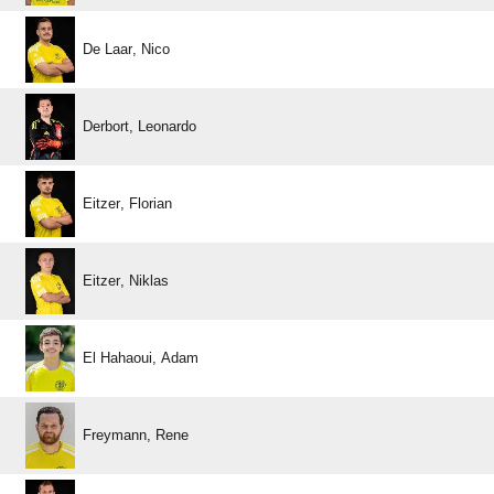
  
 
 
 
  
 