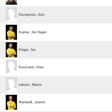
 
  
 
 
 
 