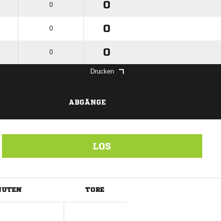
0
0
0
0
0
0
Drucken
ABGÄNGE
LOS
NUTEN
TORE
ANZEIGE