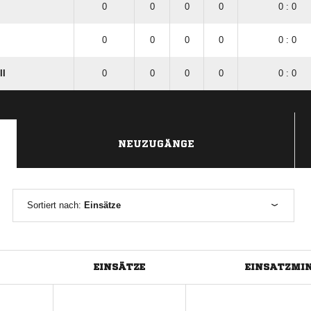
0
0
0
0
0 : 0
0
0
0
0
0 : 0
II
0
0
0
0
0 : 0
NEUZUGÄNGE
Sortiert nach:
Einsätze
EINSÄTZE
EINSATZMI