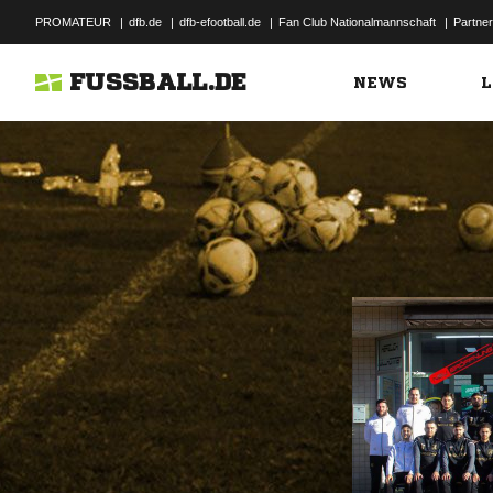
PROMATEUR
|
dfb.de
|
dfb-efootball.de
|
Fan Club Nationalmannschaft
|
Partner
FUSSBALL.DE
NEWS
L