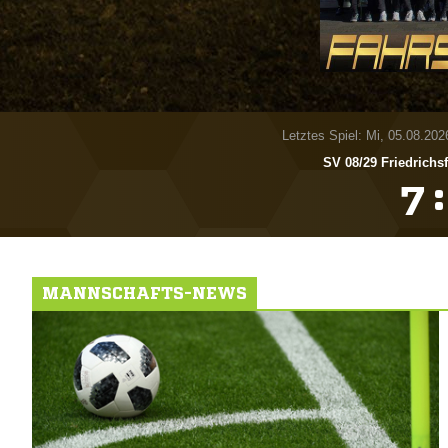
Letztes Spiel: Mi, 05.08.202
SV 08/​29 Friedrichs
:

MANNSCHAFTS-NEWS