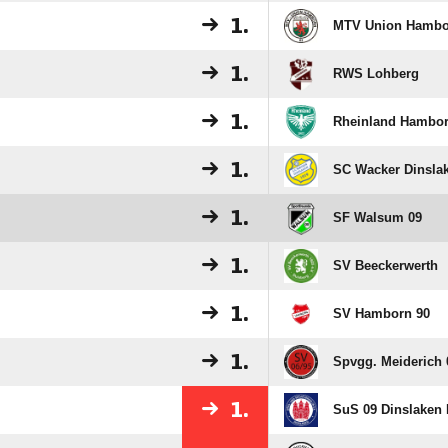
1.
MTV Union Hambo
1.
RWS Lohberg
1.
Rheinland Hambor
1.
SC Wacker Dinsla
1.
SF Walsum 09
1.
SV Beeckerwerth
1.
SV Hamborn 90
1.
Spvgg. Meiderich 0
1.
SuS 09 Dinslaken I