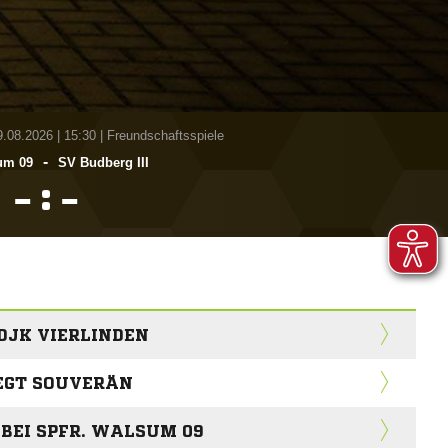
9.08.2026
|
15:30 | Freundschaftsspiele
-
um 09
SV Budberg III
:


DJK VIERLINDEN
IEGT SOUVERÄN
BEI SPFR. WALSUM 09