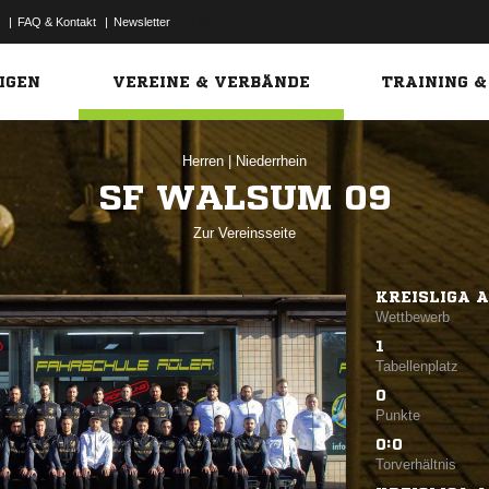
|
FAQ & Kontakt
|
Newsletter
Link
IGEN
VEREINE & VERBÄNDE
TRAINING &
Herren
|
Niederrhein
SF WALSUM 09
Zur Vereinsseite
KREISLIGA A
Wettbewerb
1
Tabellenplatz
0
Punkte
0:0
Torverhältnis