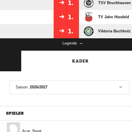
1.
TSV Bruckhausen
1.
TV Jahn Hiesfeld
1.
Viktoria Buchholz 
Legende
KADER
Saison:
2026/2027
SPIELER
 