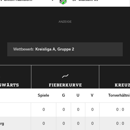
ANZEIGE
Wettbewerb:
Kreisliga A, Gruppe 2
USWÄRTS
FIEBERKURVE
KREUZ
Spiele
G
U
V
Torverhältni
0
0
0
0
0 : 0
urg
0
0
0
0
0 : 0