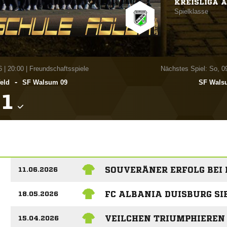
KREISLIGA A
Spielklasse
6
|
20:00 | Freundschaftsspiele
Nächstes Spiel: So, 0
-
feld
SF Walsum 09
SF Wals

SOUVERÄNER ERFOLG BEI 
11.06.2026
FC ALBANIA DUISBURG S
18.05.2026
VEILCHEN TRIUMPHIEREN 
15.04.2026