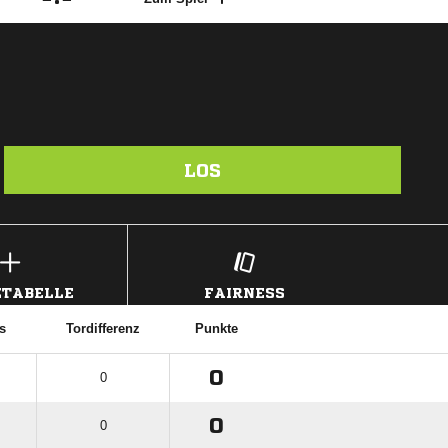
LOS
TABELLE
FAIRNESS
s
Tordifferenz
Punkte
0
0
0
0