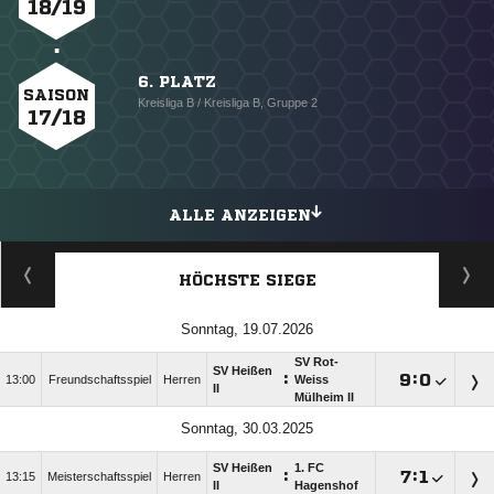
18/19
6. PLATZ
SAISON
Kreisliga B / Kreisliga B, Gruppe 2
17/18
ALLE ANZEIGEN
HÖCHSTE SIEGE
Sonntag, 19.07.2026
SV Rot-
SV Heißen
:

:

13:00
Freundschaftsspiel
Herren
Weiss
II
Mülheim II
Sonntag, 30.03.2025
SV Heißen
1. FC
:

:

13:15
Meisterschaftsspiel
Herren
II
Hagenshof