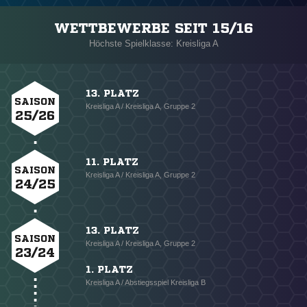
WETTBEWERBE SEIT 15/16
Höchste Spielklasse: Kreisliga A
13. PLATZ
SAISON
Kreisliga A / Kreisliga A, Gruppe 2
25/26
11. PLATZ
SAISON
Kreisliga A / Kreisliga A, Gruppe 2
24/25
13. PLATZ
SAISON
Kreisliga A / Kreisliga A, Gruppe 2
23/24
1. PLATZ
Kreisliga A / Abstiegsspiel Kreisliga B