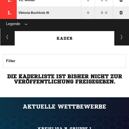
1.
0
VfL Wedau
0
0 : 0
1.
0
Viktoria Buchholz III
0
0 : 0
Legende
KADER
Filter
DIE KADERLISTE IST BISHER NICHT ZUR
VERÖFFENTLICHUNG FREIGEGEBEN.
AKTUELLE WETTBEWERBE
KREISLIGA B, GRUPPE 1