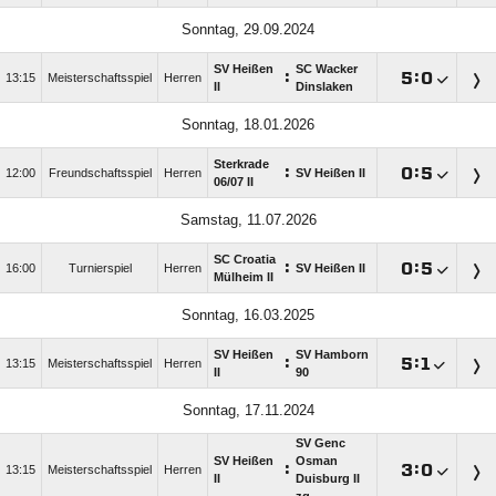
Sonntag, 29.09.2024
SV Heißen
SC Wacker
:

:

13:15
Meisterschaftsspiel
Herren
II
Dinslaken
Sonntag, 18.01.2026
Sterkrade
:

:

12:00
Freundschaftsspiel
Herren
SV Heißen II
06/​07 II
Samstag, 11.07.2026
SC Croatia
:

:

16:00
Turnierspiel
Herren
SV Heißen II
Mülheim II
Sonntag, 16.03.2025
SV Heißen
SV Hamborn
:

:

13:15
Meisterschaftsspiel
Herren
II
90
Sonntag, 17.11.2024
SV Genc
SV Heißen
Osman
:

:

13:15
Meisterschaftsspiel
Herren
II
Duisburg II