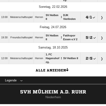
zg.
Sonntag, 22.02.2026
SV Heißen
DJK
:

:

13:00
Meisterschaftsspiel
Herren
II
Vierlinden
Freitag, 24.07.2026
SV Heißen
Fatihspor
:

:

19:30
Freundschaftsspiel
Herren
II
Essen e.V 2
Samstag, 18.10.2025
1. FC
:

:

12:00
Meisterschaftsspiel
Herren
Hagenshof
SV Heißen II
zg.
ALLE ANZEIGEN
Legende
SVH MÜLHEIM A.D. RUHR
Niederrhein