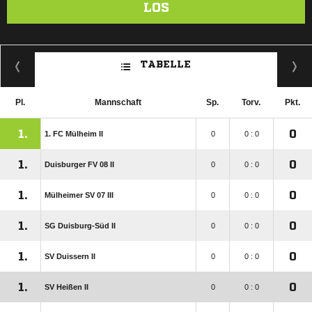
LOS
TABELLE
Pl.
Mannschaft
Sp.
Torv.
Pkt.
1.
0
1. FC Mülheim II
0
0 : 0
1.
0
Duisburger FV 08 II
0
0 : 0
1.
0
Mülheimer SV 07 III
0
0 : 0
1.
0
SG Duisburg-Süd II
0
0 : 0
1.
0
SV Duissern II
0
0 : 0
1.
0
SV Heißen II
0
0 : 0