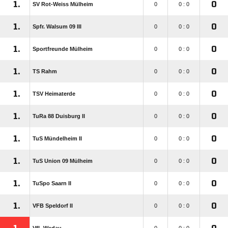
1.
0
SV Rot-Weiss Mülheim
0
0 : 0
1.
0
Spfr. Walsum 09 III
0
0 : 0
1.
0
Sportfreunde Mülheim
0
0 : 0
1.
0
TS Rahm
0
0 : 0
1.
0
TSV Heimaterde
0
0 : 0
1.
0
TuRa 88 Duisburg II
0
0 : 0
1.
0
TuS Mündelheim II
0
0 : 0
1.
0
TuS Union 09 Mülheim
0
0 : 0
1.
0
TuSpo Saarn II
0
0 : 0
1.
0
VFB Speldorf II
0
0 : 0