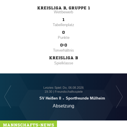
KREISLIGA B, GRUPPE 1
Wettbewerb
1
Tabellenplatz
0
Punkte
0:0
Torverhältnis
KREISLIGA B
Spielklasse
Letztes Spiel: Do, 06.08.2026
19:30 | Freundschaftsspiele
SV Heißen II
-
Sportfreunde Mülheim
Absetzung
MANNSCHAFTS-NEWS