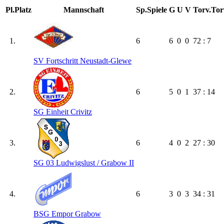
Pl.
Platz
Mannschaft
Sp.
Spiele
G
U
V
Torv.
Tor
1.
6
6
0
0
72 : 7
SV Fortschritt Neustadt-Glewe
2.
6
5
0
1
37 : 14
SG Einheit Crivitz
3.
6
4
0
2
27 : 30
SG 03 Ludwigslust /​ Grabow II
4.
6
3
0
3
34 : 31
BSG Empor Grabow