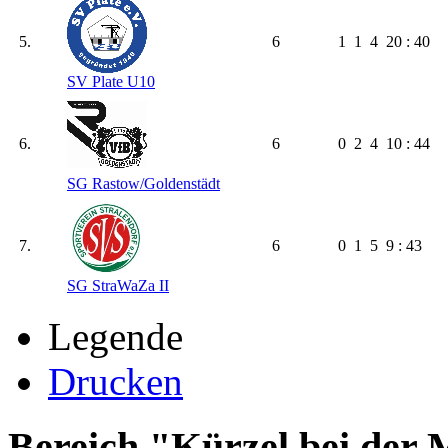
5.
6
1
1
4
20 : 40
SV Plate U10
6.
6
0
2
4
10 : 44
SG Rastow/​Goldenstädt
7.
6
0
1
5
9 : 43
SG StraWaZa II
Legende
Drucken
Bereich "Kürzel bei der