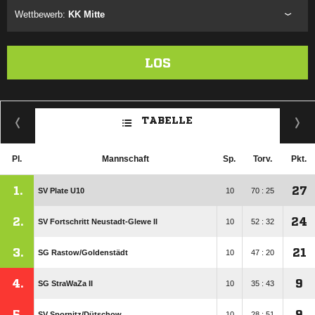
Wettbewerb:
KK Mitte
LOS
TABELLE
Pl.
Mannschaft
Sp.
Torv.
Pkt.
1.
27
SV Plate U10
10
70 : 25
2.
24
SV Fortschritt Neustadt-Glewe II
10
52 : 32
3.
21
SG Rastow/​Goldenstädt
10
47 : 20
4.
9
SG StraWaZa II
10
35 : 43
5.
9
SV Spornitz/​Dütschow
10
28 : 51