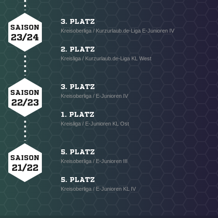
3. PLATZ
SAISON
Kreisoberliga / Kurzurlaub.de-Liga E-Junioren IV
23/24
2. PLATZ
Kreisliga / Kurzurlaub.de-Liga KL West
3. PLATZ
SAISON
Kreisoberliga / E-Junioren IV
22/23
1. PLATZ
Kreisliga / E-Junioren KL Ost
5. PLATZ
SAISON
Kreisoberliga / E-Junioren III
21/22
5. PLATZ
Kreisoberliga / E-Junioren KL IV