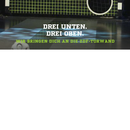
DREI UNTEN.
DREI OBEN.
WIR BRINGEN DICH AN DIE ZDF-TORWAND