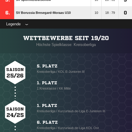
6.
0
SV Borussia Bresegard-Moraas U10
10
18 : 79
Legende
WETTBEWERBE SEIT 19/20
Höchste Spielklasse: Kreisoberliga
5. PLATZ
SAISON
Kreisoberliga / KOL E-Junioren III
25/26
1. PLATZ
1.Kreisklasse / KK Mitte
1. PLATZ
SAISON
Kreisoberliga / Kurzurlaub.de-Liga E-Junioren III
24/25
6. PLATZ
Kreisoberliga / Kurzurlaub.de-Liga KOL Ost