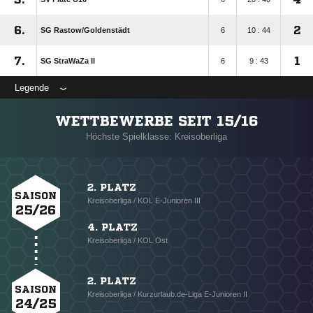
6.
2
SG Rastow/​Goldenstädt
6
10 : 44
7.
1
SG StraWaZa II
6
9 : 43
Legende
WETTBEWERBE SEIT 15/16
Höchste Spielklasse: Kreisoberliga
2. PLATZ
SAISON
Kreisoberliga / KOL E-Junioren III
25/26
4. PLATZ
Kreisoberliga / KOL Ost
2. PLATZ
SAISON
Kreisoberliga / Kurzurlaub.de-Liga E-Junioren II
24/25