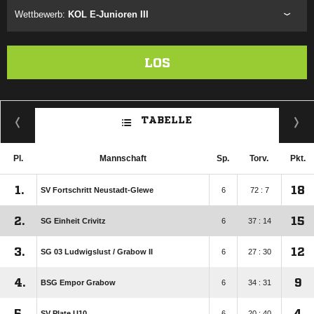
Wettbewerb:
KOL E-Junioren III
LOS
TABELLE
Pl.
Mannschaft
Sp.
Torv.
Pkt.
1.
18
SV Fortschritt Neustadt-Glewe
6
72 : 7
2.
15
SG Einheit Crivitz
6
37 : 14
3.
12
SG 03 Ludwigslust /​ Grabow II
6
27 : 30
4.
9
BSG Empor Grabow
6
34 : 31
5.
4
SV Plate U10
6
20 : 40