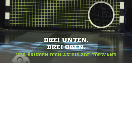
DREI UNTEN.
DREI OBEN.
WIR BRINGEN DICH AN DIE ZDF-TORWAND