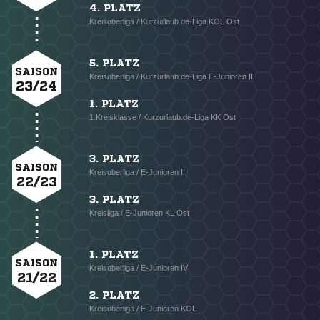
4. PLATZ
Kreisoberliga / Kurzurlaub.de-Liga KOL Ost
5. PLATZ
SAISON
Kreisoberliga / Kurzurlaub.de-Liga E-Junioren II
23/24
1. PLATZ
1.Kreisklasse / Kurzurlaub.de-Liga KK Ost
3. PLATZ
SAISON
Kreisoberliga / E-Junioren II
22/23
3. PLATZ
Kreisliga / E-Junioren KL Ost
1. PLATZ
SAISON
Kreisoberliga / E-Junioren IV
21/22
2. PLATZ
Kreisoberliga / E-Junioren KOL